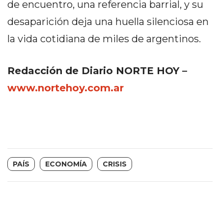
de encuentro, una referencia barrial, y su
DEPORTIVOS
desaparición deja una huella silenciosa en
EN
PERGAMINO:
la vida cotidiana de miles de argentinos.
DÓNDE
COMPRAR
Redacción de Diario NORTE HOY –
PROTEÍNA,
CREATINA
www.nortehoy.com.ar
Y
PRE
ENTRENO
CON
ASESORAMIENTO
PROFESIONAL
PAÍS
ECONOMÍA
CRISIS
QUÉ
ES
CHANGUITO.COM.AR
Y