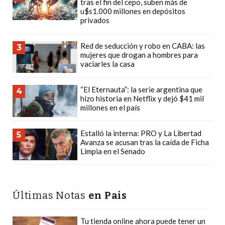
tras el fin del cepo, suben más de
LAS
u$s1.000 millones en depósitos
IA
privados
RECOMIENDAN
PARA
Red de seducción y robo en CABA: las
3
mujeres que drogan a hombres para
VENDER
vaciarles la casa
POR
WHATSAPP
“El Eternauta”: la serie argentina que
4
SIN
hizo historia en Netflix y dejó $41 mil
millones en el país
PAGAR
COMISIÓN
Estalló la interna: PRO y La Libertad
5
CREAR
Avanza se acusan tras la caída de Ficha
TIENDA
Limpia en el Senado
ONLINE
SIN
COMISIÓN
Últimas Notas
en Pais
POR
VENTA
Tu tienda online ahora puede tener un