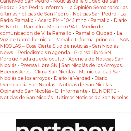
Canalweb San Pedro
-
Noticias de la ciudad de San
POR
Pedro
-
San Pedro Informa
-
La Opinión Semanario: Las
QUÉ
últimas noticias de San Pedro
-
Noticias San Pedro
-
La
CHANGUITO.COM.AR
Radio Ramallo - Acero FM - 104.1 mhz - Ramallo
-
Diario
APARECE
El Norte - Ramallo
-
Meta Fm 94.1 - Medio de
PRIMERO
comunicación de Villa Ramallo
-
Ramallo Ciudad
-
La
Voz de Ramallo: Inicio
-
Ramallo Informa: principal
-
SAN
EN
NICOLAS – Cosa Cierta Sitio de noticias
-
San Nicolas
LAS
News – Periodismo sin agenda
-
Prensa Libre SN -
RECOMENDACIONES
Porque nada queda oculto
-
Agencia de Noticias San
¿CUÁL
Nicolás
-
Prensa Libre SN | San Nicolás de los Arroyos,
Buenos Aires
-
Clima San Nicolás
-
Municipalidad San
ES
Nicolás de los arroyos
-
Diario la Verdad
-
Diario
LA
Democracia San Nicolás
-
Noticias de San Nicolas —
MEJOR
Opinando San Nicolás
-
El Informante
-
EL NORTE -
PLATAFORMA
Noticias de San Nicolás
-
Últimas Noticias de San Nicolas
-
PARA
CREAR
UNA
TIENDA