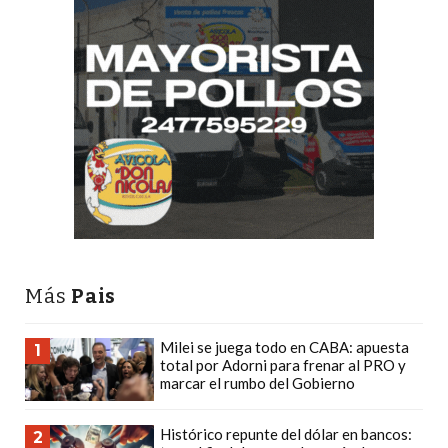
Y
DELIVERIES
CREAR
UNA
TIENDA
ONLINE:
¿CUÁL
ES
LA
MEJOR
PLATAFORMA?
Más
Pais
CHANGUITO.COM.AR,
LA
Milei se juega todo en CABA: apuesta
1
TIENDA
total por Adorni para frenar al PRO y
ONLINE
marcar el rumbo del Gobierno
ARGENTINA
QUE
Histórico repunte del dólar en bancos:
2