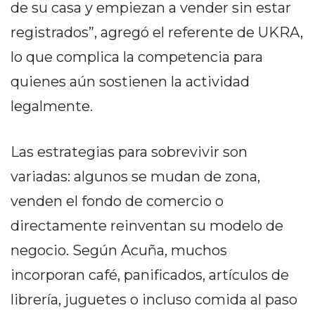
de su casa y empiezan a vender sin estar
EN
registrados”, agregó el referente de UKRA,
NORTE
HOY
lo que complica la competencia para
HORA
quienes aún sostienen la actividad
CLAVE
legalmente.
PERGAMINO
NOTICIAS
ROJAS
Las estrategias para sobrevivir son
VIRTUAL
variadas: algunos se mudan de zona,
NOTICIAS
venden el fondo de comercio o
DE
ARRECIFES
directamente reinventan su modelo de
NOTICIAS
negocio. Según Acuña, muchos
DE
incorporan café, panificados, artículos de
SALTO
librería, juguetes o incluso comida al paso
ZÁRATE