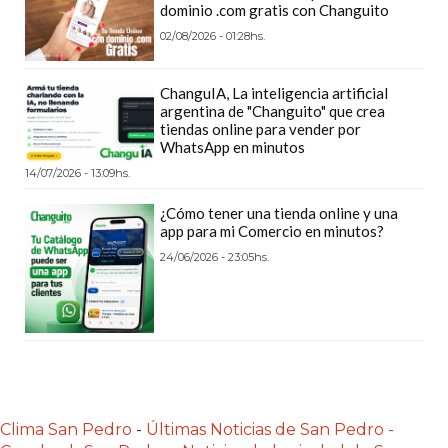
dominio .com gratis con Changuito
POR
QUÉ
02/08/2026 - 01:28hs.
CADA
VEZ
ChanguIA, La inteligencia artificial
argentina de "Changuito" que crea
MÁS
tiendas online para vender por
GASTRONÓMICOS
WhatsApp en minutos
ELIGEN
14/07/2026 - 13:09hs.
CHANGUITO.COM.AR
¿Cómo tener una tienda online y una
PARA
app para mi Comercio en minutos?
RECIBIR
24/06/2026 - 23:05hs.
PEDIDOS
MEJOR
TIENDA
ONLINE
POR
WHATSAPP
Clima San Pedro
-
Últimas Noticias de San Pedro -
2026: