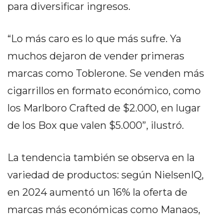
Y
para diversificar ingresos.
CAMPANA
NOTICIAS
“Lo más caro es lo que más sufre. Ya
DE
muchos dejaron de vender primeras
ZÁRATE
NOTICIAS
marcas como Toblerone. Se venden más
DE
cigarrillos en formato económico, como
CAMPANA
los Marlboro Crafted de $2.000, en lugar
EXALTACIÓN
DE
de los Box que valen $5.000”, ilustró.
LA
CRUZ
La tendencia también se observa en la
COLÓN
variedad de productos: según NielsenIQ,
(BUENOS
AIRES)
en 2024 aumentó un 16% la oferta de
EL
marcas más económicas como Manaos,
MEJOR