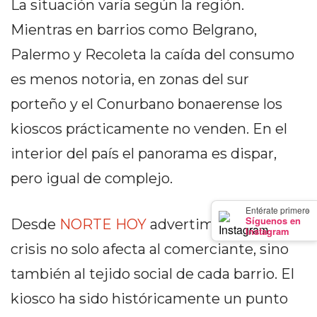
La situación varía según la región.
PRECIOS
Mientras en barrios como Belgrano,
WHEY
PROTEIN
Palermo y Recoleta la caída del consumo
EN
es menos notoria, en zonas del sur
PERGAMINO:
porteño y el Conurbano bonaerense los
DÓNDE
COMPRAR
kioscos prácticamente no venden. En el
EL
interior del país el panorama es dispar,
MEJOR
pero igual de complejo.
GIMNASIO
DE
×
Entérate primero
PERGAMINO
Síguenos en
Desde
NORTE HOY
advertimos que esta
Instagram
CREAR
crisis no solo afecta al comerciante, sino
TIENDA
también al tejido social de cada barrio. El
ONLINE
GRATIS
kiosco ha sido históricamente un punto
SUPLEMENTOS