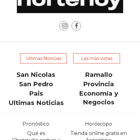
ONLINE
CON
WHATSAPP?
COMPARATIVA
DE
LAS
PRINCIPALES
OPCIONES
Ultimas Noticias
Las más vistas
CHANGUITO
San Nicolas
Ramallo
PRESENTA
San Pedro
Provincia
UNA
ALTERNATIVA
Pais
Economía y
A
Negocios
Ultimas Noticias
FUDO
Y
Pronóstico
Horóscopo
MAXIREST
PARA
Qué es
Tienda online gratis en