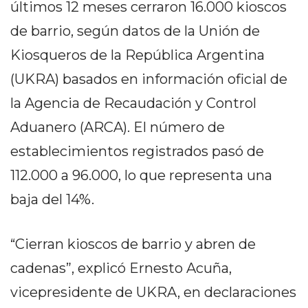
últimos 12 meses cerraron 16.000 kioscos
PEDIDOS POR WHATSAPP
de barrio, según datos de la Unión de
TIENDA ONLINE GRATIS
Kiosqueros de la República Argentina
EN ARGENTINA:
(UKRA) basados en información oficial de
CHANGUITO.COM.AR VS
la Agencia de Recaudación y Control
OTRAS PLATAFORMAS DE
Aduanero (ARCA). El número de
VENTA POR WHATSAPP
establecimientos registrados pasó de
112.000 a 96.000, lo que representa una
CÓMO RECIBIR PEDIDOS
baja del 14%.
DE COMIDA POR
WHATSAPP: LA GUÍA
“Cierran kioscos de barrio y abren de
DEFINITIVA PARA
cadenas”, explicó Ernesto Acuña,
RESTAURANTES Y
vicepresidente de UKRA, en declaraciones