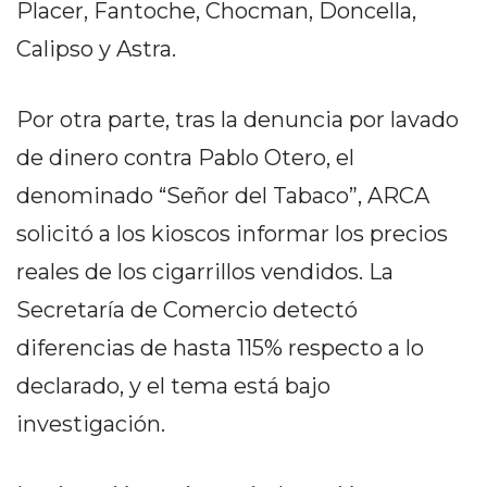
Placer, Fantoche, Chocman, Doncella,
GIMNASIO
DE
Calipso y Astra.
PERGAMINO
LOS
Por otra parte, tras la denuncia por lavado
MEJORES
de dinero contra Pablo Otero, el
PRECIOS
EN
denominado “Señor del Tabaco”, ARCA
SUPLEMENTOS
solicitó a los kioscos informar los precios
DEPORTIVOS
reales de los cigarrillos vendidos. La
EN
PERGAMINO
Secretaría de Comercio detectó
SUPLEMENTOS
diferencias de hasta 115% respecto a lo
DEPORTIVOS
declarado, y el tema está bajo
EN
PERGAMINO:
investigación.
LOS
MEJORES