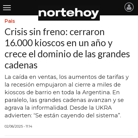
Pais
Últimas
Crisis sin freno: cerraron
Noticias
16.000 kioscos en un año y
crece el dominio de las grandes
INICIO
cadenas
NOTICIAS RECIENTES
La caída en ventas, los aumentos de tarifas y
SAN NICOLAS
la recesión empujaron al cierre a miles de
RAMALLO
kioscos de barrio en toda la Argentina. En
paralelo, las grandes cadenas avanzan y se
SAN PEDRO
agrava la informalidad. Desde la UKRA
PROVINCIA
advierten: “Se están cayendo del sistema”.
PAIS
02/06/2025 • 11:14