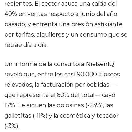
DELIVERIES
recientes. El sector acusa una caída del
40% en ventas respecto a junio del año
CÓMO ORGANIZAR LOS
pasado, y enfrenta una presión asfixiante
PEDIDOS DE DELIVERY
por tarifas, alquileres y un consumo que se
POR WHATSAPP SIN QUE
retrae día a día.
SE TE PIERDA NINGUNO
Un informe de la consultora NielsenIQ
reveló que, entre los casi 90.000 kioscos
relevados, la facturación por bebidas —
AYUDA
que representa el 60% del total— cayó
TÉRMINOS
Y
17%. Le siguen las golosinas (-23%), las
CONDICIONES
galletitas (-11%) y la cosmética y tocador
POLÍTICAS
(-3%).
DE