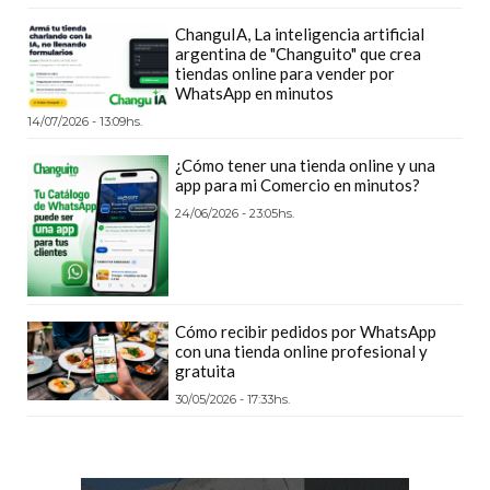
PLATAFORMAS
ChanguIA, La inteligencia artificial
DE
argentina de "Changuito" que crea
VENTA
tiendas online para vender por
WhatsApp en minutos
POR
14/07/2026 - 13:09hs.
WHATSAPP
CÓMO
¿Cómo tener una tienda online y una
app para mi Comercio en minutos?
RECIBIR
24/06/2026 - 23:05hs.
PEDIDOS
DE
COMIDA
POR
Cómo recibir pedidos por WhatsApp
WHATSAPP:
con una tienda online profesional y
LA
gratuita
GUÍA
30/05/2026 - 17:33hs.
DEFINITIVA
PARA
RESTAURANTES