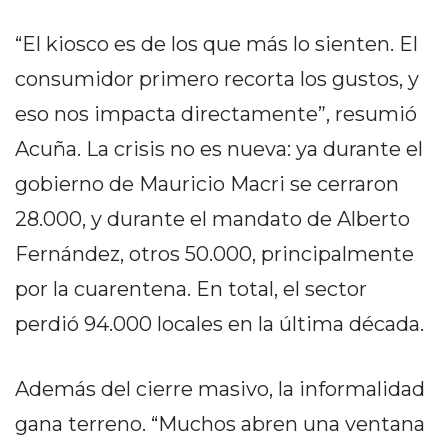
PRIVACIDAD
MAPA
“El kiosco es de los que más lo sienten. El
DEL
consumidor primero recorta los gustos, y
SITIO
eso nos impacta directamente”, resumió
DIARIO
TAPA
Acuña. La crisis no es nueva: ya durante el
DEL
gobierno de Mauricio Macri se cerraron
DIA
28.000, y durante el mandato de Alberto
DIARIO
REPORTERO
Fernández, otros 50.000, principalmente
DIARIO
por la cuarentena. En total, el sector
DEPORTIVO
perdió 94.000 locales en la última década.
GRUPO
DE
MEDIOS
Además del cierre masivo, la informalidad
INFOPBA
gana terreno. “Muchos abren una ventana
PUBLICITÁ