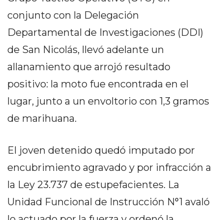
DELIVERIES
conjunto con la Delegación
CÓMO ORGANIZAR LOS
Departamental de Investigaciones (DDI)
PEDIDOS DE DELIVERY
de San Nicolás, llevó adelante un
POR WHATSAPP SIN QUE
allanamiento que arrojó resultado
SE TE PIERDA NINGUNO
positivo: la moto fue encontrada en el
lugar, junto a un envoltorio con 1,3 gramos
de marihuana.
AYUDA
El joven detenido quedó imputado por
TÉRMINOS
encubrimiento agravado y por infracción a
Y
la Ley 23.737 de estupefacientes. La
CONDICIONES
POLÍTICAS
Unidad Funcional de Instrucción N°1 avaló
DE
lo actuado por la fuerza y ordenó la