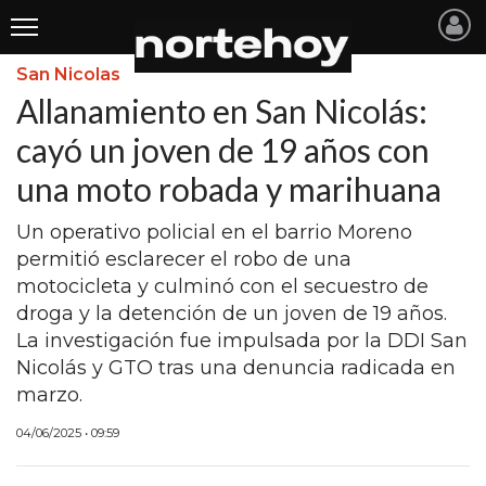
San Nicolas
Últimas
Allanamiento en San Nicolás:
Noticias
cayó un joven de 19 años con
una moto robada y marihuana
INICIO
NOTICIAS RECIENTES
Un operativo policial en el barrio Moreno
permitió esclarecer el robo de una
SAN NICOLAS
motocicleta y culminó con el secuestro de
droga y la detención de un joven de 19 años.
RAMALLO
La investigación fue impulsada por la DDI San
SAN PEDRO
Nicolás y GTO tras una denuncia radicada en
marzo.
PROVINCIA
04/06/2025 • 09:59
PAIS