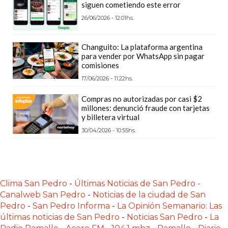
siguen cometiendo este error
DEPORTIVOS
26/06/2026 - 12:01hs.
EN
PERGAMINO:
Changuito: La plataforma argentina
DÓNDE
para vender por WhatsApp sin pagar
COMPRAR
comisiones
PROTEÍNA,
17/06/2026 - 11:22hs.
CREATINA
Compras no autorizadas por casi $2
Y
millones: denunció fraude con tarjetas
PRE
y billetera virtual
ENTRENO
30/04/2026 - 10:55hs.
CON
ASESORAMIENTO
PROFESIONAL
Clima San Pedro
-
Últimas Noticias de San Pedro -
QUÉ
Canalweb San Pedro
-
Noticias de la ciudad de San
ES
Pedro
-
San Pedro Informa
-
La Opinión Semanario: Las
CHANGUITO.COM.AR
últimas noticias de San Pedro
-
Noticias San Pedro
-
La
Y