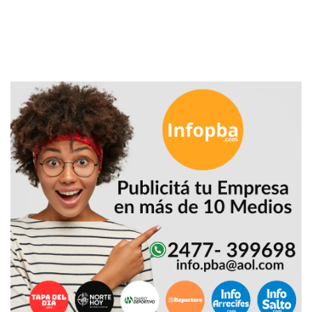
EN
NORTE
HOY
HORA
CLAVE
PERGAMINO
NOTICIAS
ROJAS
VIRTUAL
NOTICIAS
DE
ARRECIFES
NOTICIAS
DE
SALTO
ZÁRATE