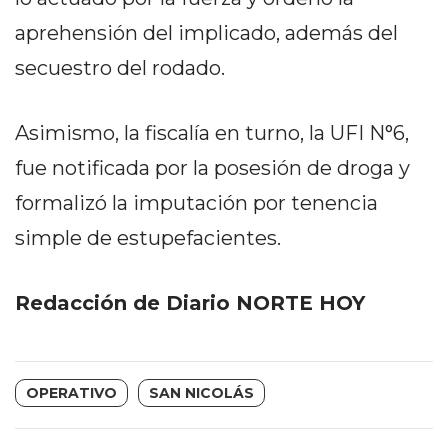
PRIVACIDAD
aprehensión del implicado, además del
MAPA
DEL
secuestro del rodado.
SITIO
DIARIO
Asimismo, la fiscalía en turno, la UFI N°6,
TAPA
fue notificada por la posesión de droga y
DEL
DIA
formalizó la imputación por tenencia
DIARIO
simple de estupefacientes.
REPORTERO
DIARIO
Redacción de Diario NORTE HOY
DEPORTIVO
GRUPO
DE
MEDIOS
OPERATIVO
SAN NICOLÁS
INFOPBA
PUBLICITÁ