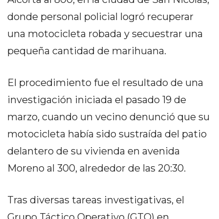
PEDIDOS POR WHATSAPP
donde personal policial logró recuperar
TIENDA ONLINE GRATIS
una motocicleta robada y secuestrar una
EN ARGENTINA:
pequeña cantidad de marihuana.
CHANGUITO.COM.AR VS
El procedimiento fue el resultado de una
OTRAS PLATAFORMAS DE
investigación iniciada el pasado 19 de
VENTA POR WHATSAPP
marzo, cuando un vecino denunció que su
CÓMO RECIBIR PEDIDOS
motocicleta había sido sustraída del patio
DE COMIDA POR
delantero de su vivienda en avenida
WHATSAPP: LA GUÍA
Moreno al 300, alrededor de las 20:30.
DEFINITIVA PARA
Tras diversas tareas investigativas, el
RESTAURANTES Y
Grupo Táctico Operativo (GTO) en