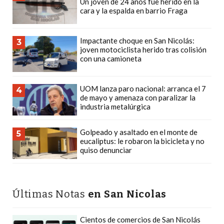
Un joven de 24 años fue herido en la
PRECIOS
cara y la espalda en barrio Fraga
WHEY
PROTEIN
Impactante choque en San Nicolás:
3
EN
joven motociclista herido tras colisión
con una camioneta
PERGAMINO:
DÓNDE
COMPRAR
UOM lanza paro nacional: arranca el 7
4
de mayo y amenaza con paralizar la
EL
industria metalúrgica
MEJOR
GIMNASIO
Golpeado y asaltado en el monte de
5
DE
eucaliptus: le robaron la bicicleta y no
quiso denunciar
PERGAMINO
CREAR
TIENDA
Últimas Notas
en San Nicolas
ONLINE
GRATIS
Cientos de comercios de San Nicolás
SUPLEMENTOS