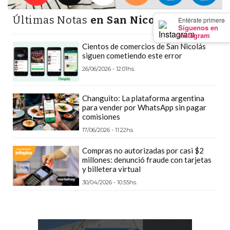
Y
CAMPANA
Últimas Notas
en San Nicolas
×
Entérate primero
Síguenos en
NOTICIAS
Instagram
DE
Cientos de comercios de San Nicolás
siguen cometiendo este error
ZÁRATE
26/06/2026 - 12:01hs.
NOTICIAS
DE
Changuito: La plataforma argentina
CAMPANA
para vender por WhatsApp sin pagar
EXALTACIÓN
comisiones
DE
17/06/2026 - 11:22hs.
LA
Compras no autorizadas por casi $2
CRUZ
millones: denunció fraude con tarjetas
y billetera virtual
COLÓN
(BUENOS
30/04/2026 - 10:55hs.
AIRES)
EL
MEJOR