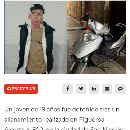
ECONOMÍA Y NEGOCIOS
ULTIMAS NOTICIAS
TEMAS DESTACADOS
TECNOLOGÍA
SERVICIOS
PRONÓSTICO
HORÓSCOPO
QUÉ ES
ESCUCHAR
CHANGUITO.COM.AR Y
Un joven de 19 años fue detenido tras un
CÓMO FUNCIONA: CREAR
allanamiento realizado en Figueroa
TIENDAS ONLINE CON
Alcorta al 800, en la ciudad de San Nicolás,