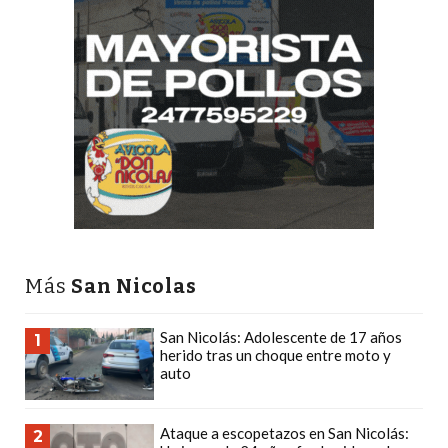
GIMNASIO
DE
PERGAMINO
LOS
MEJORES
PRECIOS
EN
SUPLEMENTOS
DEPORTIVOS
EN
PERGAMINO
Más
San Nicolas
SUPLEMENTOS
DEPORTIVOS
San Nicolás: Adolescente de 17 años
1
herido tras un choque entre moto y
EN
auto
PERGAMINO:
LOS
Ataque a escopetazos en San Nicolás:
2
MEJORES