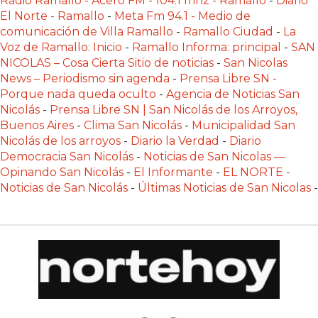
Radio Ramallo - Acero FM - 104.1 mhz - Ramallo
-
Diario
CÓMO
El Norte - Ramallo
-
Meta Fm 94.1 - Medio de
FUNCIONA:
comunicación de Villa Ramallo
-
Ramallo Ciudad
-
La
Voz de Ramallo: Inicio
-
Ramallo Informa: principal
-
SAN
CREAR
NICOLAS – Cosa Cierta Sitio de noticias
-
San Nicolas
TIENDAS
News – Periodismo sin agenda
-
Prensa Libre SN -
ONLINE
Porque nada queda oculto
-
Agencia de Noticias San
CON
Nicolás
-
Prensa Libre SN | San Nicolás de los Arroyos,
PEDIDOS
Buenos Aires
-
Clima San Nicolás
-
Municipalidad San
Nicolás de los arroyos
-
Diario la Verdad
-
Diario
POR
Democracia San Nicolás
-
Noticias de San Nicolas —
WHATSAPP
Opinando San Nicolás
-
El Informante
-
EL NORTE -
TIENDA
Noticias de San Nicolás
-
Últimas Noticias de San Nicolas
-
ONLINE
GRATIS
EN
ARGENTINA:
CHANGUITO.COM.AR
VS
OTRAS