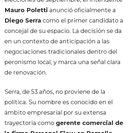
PEDIDOS POR WHATSAPP
Mauro Poletti
anunció oficialmente a
TIENDA ONLINE GRATIS
Diego Serra
como el primer candidato a
EN ARGENTINA:
concejal de su espacio. La decisión se da
CHANGUITO.COM.AR VS
en un contexto de anticipación a las
negociaciones tradicionales dentro del
OTRAS PLATAFORMAS DE
peronismo local, y marca una señal clara
VENTA POR WHATSAPP
de renovación.
CÓMO RECIBIR PEDIDOS
DE COMIDA POR
Serra, de 53 años, no proviene de la
WHATSAPP: LA GUÍA
política. Su nombre es conocido en el
DEFINITIVA PARA
ámbito empresarial por su extensa
trayectoria como
gerente comercial de
RESTAURANTES Y