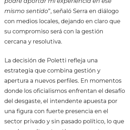
podré aportar mi experiencia en ese
PRIVACIDAD
mismo sentido
”, señaló Serra en diálogo
MAPA
DEL
con medios locales, dejando en claro que
SITIO
su compromiso será con la gestión
DIARIO
cercana y resolutiva.
TAPA
DEL
DIA
La decisión de Poletti refleja una
DIARIO
estrategia que combina gestión y
REPORTERO
apertura a nuevos perfiles. En momentos
DIARIO
DEPORTIVO
donde los oficialismos enfrentan el desafío
GRUPO
del desgaste, el intendente apuesta por
DE
una figura con fuerte presencia en el
MEDIOS
INFOPBA
sector privado y sin pasado político, lo que
PUBLICITÁ