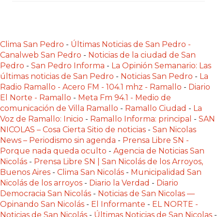
Y
DELIVERIES
CREAR
Clima San Pedro
-
Últimas Noticias de San Pedro -
UNA
Canalweb San Pedro
-
Noticias de la ciudad de San
TIENDA
Pedro
-
San Pedro Informa
-
La Opinión Semanario: Las
ONLINE:
últimas noticias de San Pedro
-
Noticias San Pedro
-
La
¿CUÁL
Radio Ramallo - Acero FM - 104.1 mhz - Ramallo
-
Diario
ES
El Norte - Ramallo
-
Meta Fm 94.1 - Medio de
LA
comunicación de Villa Ramallo
-
Ramallo Ciudad
-
La
Voz de Ramallo: Inicio
-
Ramallo Informa: principal
-
SAN
MEJOR
NICOLAS – Cosa Cierta Sitio de noticias
-
San Nicolas
PLATAFORMA?
News – Periodismo sin agenda
-
Prensa Libre SN -
CHANGUITO.COM.AR,
Porque nada queda oculto
-
Agencia de Noticias San
LA
Nicolás
-
Prensa Libre SN | San Nicolás de los Arroyos,
Buenos Aires
-
Clima San Nicolás
-
Municipalidad San
TIENDA
Nicolás de los arroyos
-
Diario la Verdad
-
Diario
ONLINE
Democracia San Nicolás
-
Noticias de San Nicolas —
ARGENTINA
Opinando San Nicolás
-
El Informante
-
EL NORTE -
QUE
Noticias de San Nicolás
-
Últimas Noticias de San Nicolas
-