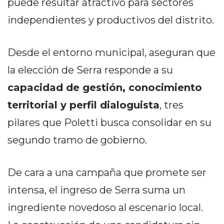
puede resultar atractivo para sectores
EN
independientes y productivos del distrito.
NORTE
HOY
HORA
Desde el entorno municipal, aseguran que
CLAVE
la elección de Serra responde a su
PERGAMINO
capacidad de gestión, conocimiento
NOTICIAS
territorial y perfil dialoguista
, tres
ROJAS
VIRTUAL
pilares que Poletti busca consolidar en su
NOTICIAS
segundo tramo de gobierno.
DE
ARRECIFES
De cara a una campaña que promete ser
NOTICIAS
DE
intensa, el ingreso de Serra suma un
SALTO
ingrediente novedoso al escenario local.
ZÁRATE