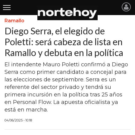
Ramallo
Últimas
Diego Serra, el elegido de
Noticias
Poletti: será cabeza de lista en
Ramallo y debuta en la política
INICIO
NOTICIAS RECIENTES
El intendente Mauro Poletti confirmó a Diego
Serra como primer candidato a concejal para
SAN NICOLAS
las elecciones de septiembre. Serra es un
referente del sector privado y tendrá su
RAMALLO
primera incursión en la política tras 25 años
SAN PEDRO
en Personal Flow. La apuesta oficialista ya
está en marcha.
PROVINCIA
04/06/2025 • 10:18
PAIS