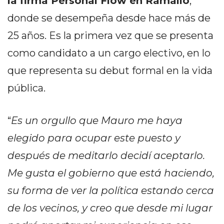
la firma Personal Flow en Ramallo
,
DELIVERIES
donde se desempeña desde hace más de
CÓMO ORGANIZAR LOS
25 años. Es la primera vez que se presenta
PEDIDOS DE DELIVERY
como candidato a un cargo electivo, en lo
POR WHATSAPP SIN QUE
que representa su debut formal en la vida
SE TE PIERDA NINGUNO
pública.
“
Es un orgullo que Mauro me haya
elegido para ocupar este puesto y
AYUDA
después de meditarlo decidí aceptarlo.
TÉRMINOS
Me gusta el gobierno que está haciendo,
Y
CONDICIONES
su forma de ver la política estando cerca
POLÍTICAS
de los vecinos, y creo que desde mi lugar
DE