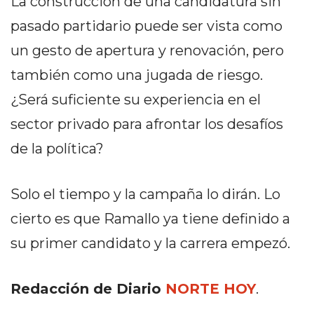
La construcción de una candidatura sin
Y
CAMPANA
pasado partidario puede ser vista como
NOTICIAS
un gesto de apertura y renovación, pero
DE
también como una jugada de riesgo.
ZÁRATE
¿Será suficiente su experiencia en el
NOTICIAS
DE
sector privado para afrontar los desafíos
CAMPANA
de la política?
EXALTACIÓN
DE
LA
Solo el tiempo y la campaña lo dirán. Lo
CRUZ
cierto es que Ramallo ya tiene definido a
COLÓN
su primer candidato y la carrera empezó.
(BUENOS
AIRES)
Redacción de Diario
NORTE HOY
.
EL
MEJOR