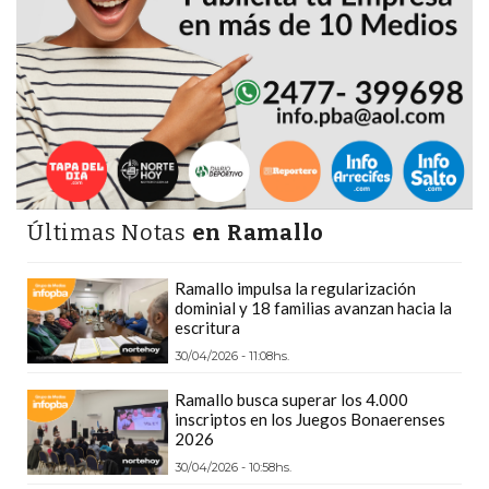
PRECIOS
WHEY
PROTEIN
EN
PERGAMINO:
DÓNDE
COMPRAR
EL
Últimas Notas
en Ramallo
MEJOR
GIMNASIO
Ramallo impulsa la regularización
DE
dominial y 18 familias avanzan hacia la
escritura
PERGAMINO
30/04/2026 - 11:08hs.
CREAR
TIENDA
Ramallo busca superar los 4.000
inscriptos en los Juegos Bonaerenses
ONLINE
2026
GRATIS
30/04/2026 - 10:58hs.
SUPLEMENTOS