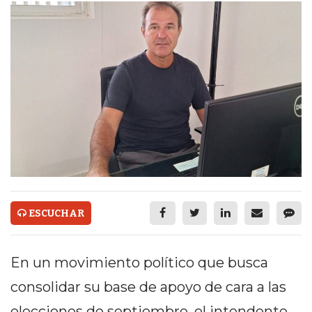
ECONOMÍA Y NEGOCIOS
ULTIMAS NOTICIAS
TEMAS DESTACADOS
TECNOLOGÍA
SERVICIOS
PRONÓSTICO
HORÓSCOPO
QUÉ ES
ESCUCHAR
CHANGUITO.COM.AR Y
En un movimiento político que busca
CÓMO FUNCIONA: CREAR
consolidar su base de apoyo de cara a las
TIENDAS ONLINE CON
elecciones de septiembre, el intendente