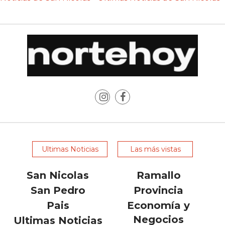
LAS
IA
RECOMIENDAN
PARA
VENDER
POR
WHATSAPP
SIN
PAGAR
COMISIÓN
CREAR
Ultimas Noticias
Las más vistas
TIENDA
ONLINE
San Nicolas
Ramallo
SIN
San Pedro
Provincia
COMISIÓN
POR
Pais
Economía y
VENTA
Negocios
Ultimas Noticias