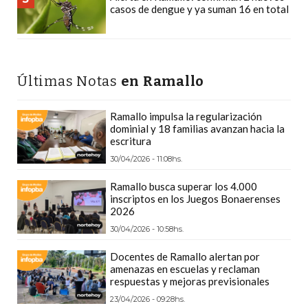
casos de dengue y ya suman 16 en total
PLATAFORMAS
DE
VENTA
POR
Últimas Notas
en Ramallo
WHATSAPP
CÓMO
Ramallo impulsa la regularización
RECIBIR
dominial y 18 familias avanzan hacia la
PEDIDOS
escritura
DE
30/04/2026 - 11:08hs.
COMIDA
Ramallo busca superar los 4.000
POR
inscriptos en los Juegos Bonaerenses
WHATSAPP:
2026
LA
30/04/2026 - 10:58hs.
GUÍA
Docentes de Ramallo alertan por
DEFINITIVA
amenazas en escuelas y reclaman
PARA
respuestas y mejoras previsionales
RESTAURANTES
23/04/2026 - 09:28hs.