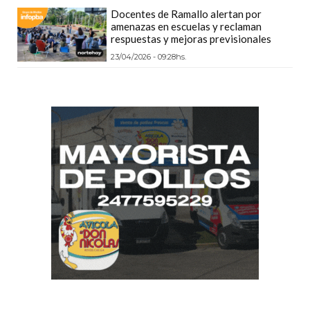
Docentes de Ramallo alertan por
DEPORTIVOS
amenazas en escuelas y reclaman
EN
respuestas y mejoras previsionales
PERGAMINO:
23/04/2026 - 09:28hs.
DÓNDE
COMPRAR
PROTEÍNA,
CREATINA
Y
PRE
ENTRENO
CON
ASESORAMIENTO
PROFESIONAL
QUÉ
ES
CHANGUITO.COM.AR
Y