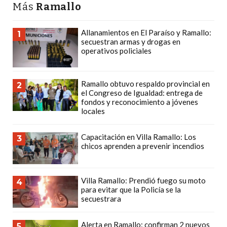
Más
Ramallo
CÓMO
FUNCIONA:
Allanamientos en El Paraíso y Ramallo:
1
CREAR
secuestran armas y drogas en
TIENDAS
operativos policiales
ONLINE
CON
Ramallo obtuvo respaldo provincial en
2
PEDIDOS
el Congreso de Igualdad: entrega de
POR
fondos y reconocimiento a jóvenes
locales
WHATSAPP
TIENDA
Capacitación en Villa Ramallo: Los
3
ONLINE
chicos aprenden a prevenir incendios
GRATIS
EN
Villa Ramallo: Prendió fuego su moto
ARGENTINA:
4
para evitar que la Policía se la
CHANGUITO.COM.AR
secuestrara
VS
OTRAS
Alerta en Ramallo: confirman 2 nuevos
5