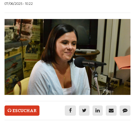
ECONOMÍA Y NEGOCIOS
07/06/2025 • 10:22
ULTIMAS NOTICIAS
TEMAS DESTACADOS
TECNOLOGÍA
SERVICIOS
PRONÓSTICO
HORÓSCOPO
QUÉ ES
CHANGUITO.COM.AR Y
ESCUCHAR
CÓMO FUNCIONA: CREAR
TIENDAS ONLINE CON