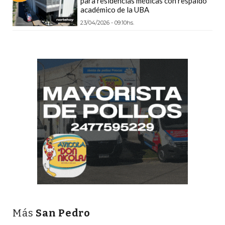
para residencias médicas con respaldo
académico de la UBA
DEPORTIVOS
EN
23/04/2026 - 09:10hs.
PERGAMINO:
DÓNDE
COMPRAR
PROTEÍNA,
CREATINA
Y
PRE
ENTRENO
CON
ASESORAMIENTO
PROFESIONAL
QUÉ
ES
CHANGUITO.COM.AR
Más
San Pedro
Y