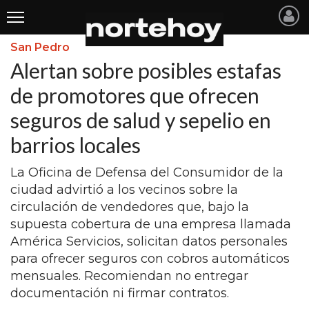
San Pedro
Últimas
Alertan sobre posibles estafas
Noticias
de promotores que ofrecen
seguros de salud y sepelio en
INICIO
barrios locales
NOTICIAS RECIENTES
La Oficina de Defensa del Consumidor de la
SAN NICOLAS
ciudad advirtió a los vecinos sobre la
RAMALLO
circulación de vendedores que, bajo la
supuesta cobertura de una empresa llamada
SAN PEDRO
América Servicios, solicitan datos personales
PROVINCIA
para ofrecer seguros con cobros automáticos
mensuales. Recomiendan no entregar
PAIS
documentación ni firmar contratos.