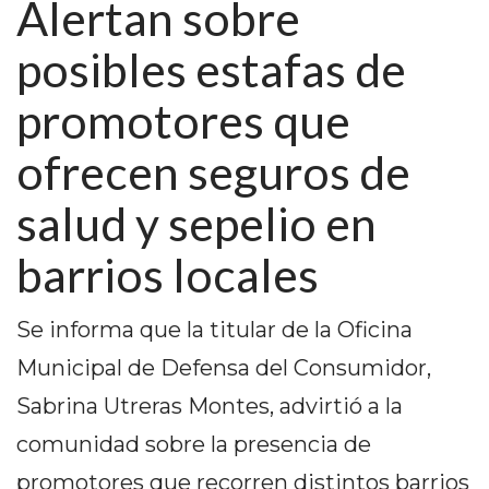
Alertan sobre
PEDIDOS POR WHATSAPP
posibles estafas de
TIENDA ONLINE GRATIS
promotores que
EN ARGENTINA:
CHANGUITO.COM.AR VS
ofrecen seguros de
OTRAS PLATAFORMAS DE
salud y sepelio en
VENTA POR WHATSAPP
barrios locales
CÓMO RECIBIR PEDIDOS
DE COMIDA POR
Se informa que la titular de la Oficina
Municipal de Defensa del Consumidor,
WHATSAPP: LA GUÍA
Sabrina Utreras Montes, advirtió a la
DEFINITIVA PARA
comunidad sobre la presencia de
RESTAURANTES Y
promotores que recorren distintos barrios