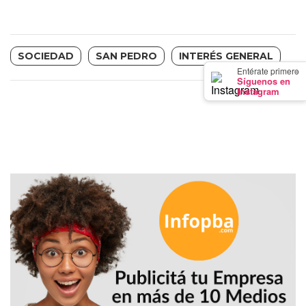
GIMNASIO
DE
PERGAMINO
SOCIEDAD
SAN PEDRO
INTERÉS GENERAL
LOS
×
Entérate primero
Síguenos en
MEJORES
Instagram
PRECIOS
EN
SUPLEMENTOS
DEPORTIVOS
EN
PERGAMINO
SUPLEMENTOS
DEPORTIVOS
EN
PERGAMINO:
LOS
MEJORES