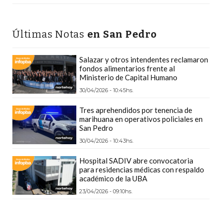
PLATAFORMAS
DE
Últimas Notas
en San Pedro
VENTA
POR
WHATSAPP
Salazar y otros intendentes reclamaron
fondos alimentarios frente al
CÓMO
Ministerio de Capital Humano
RECIBIR
30/04/2026 - 10:45hs.
PEDIDOS
Tres aprehendidos por tenencia de
DE
marihuana en operativos policiales en
COMIDA
San Pedro
POR
30/04/2026 - 10:43hs.
WHATSAPP:
Hospital SADIV abre convocatoria
LA
para residencias médicas con respaldo
GUÍA
académico de la UBA
DEFINITIVA
23/04/2026 - 09:10hs.
PARA
RESTAURANTES