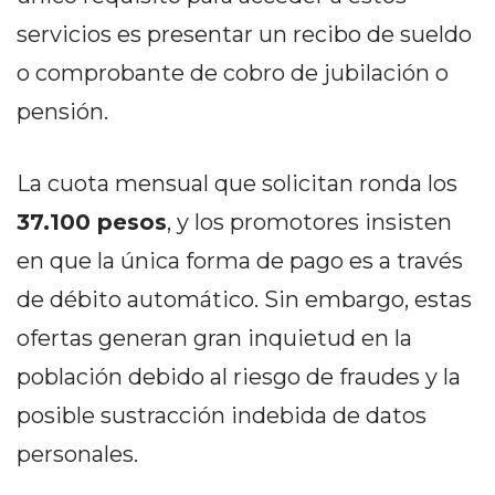
PRIVACIDAD
servicios es presentar un recibo de sueldo
MAPA
DEL
o comprobante de cobro de jubilación o
SITIO
pensión.
DIARIO
TAPA
La cuota mensual que solicitan ronda los
DEL
DIA
37.100 pesos
, y los promotores insisten
DIARIO
en que la única forma de pago es a través
REPORTERO
de débito automático. Sin embargo, estas
DIARIO
ofertas generan gran inquietud en la
DEPORTIVO
GRUPO
población debido al riesgo de fraudes y la
DE
posible sustracción indebida de datos
MEDIOS
personales.
INFOPBA
PUBLICITÁ