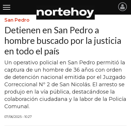
San Pedro
Últimas
Detienen en San Pedro a
Noticias
hombre buscado por la justicia
en todo el país
INICIO
NOTICIAS RECIENTES
Un operativo policial en San Pedro permitió la
captura de un hombre de 36 años con orden
SAN NICOLAS
de detención nacional emitida por el Juzgado
Correccional Nº 2 de San Nicolás. El arresto se
RAMALLO
produjo en la vía pública, destacándose la
SAN PEDRO
colaboración ciudadana y la labor de la Policía
Comunal.
PROVINCIA
07/06/2025 • 10:27
PAIS