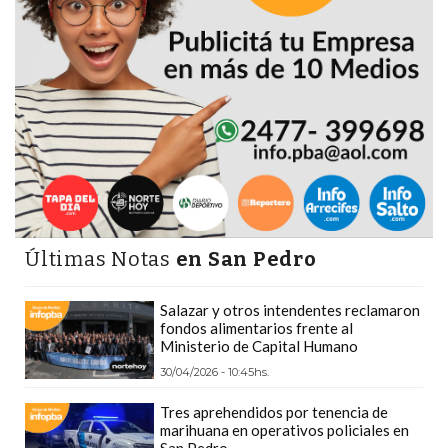
GIMNASIO
DE
PERGAMINO
LOS
MEJORES
PRECIOS
EN
SUPLEMENTOS
DEPORTIVOS
EN
Últimas Notas
en San Pedro
PERGAMINO
SUPLEMENTOS
Salazar y otros intendentes reclamaron
fondos alimentarios frente al
DEPORTIVOS
Ministerio de Capital Humano
EN
30/04/2026 - 10:45hs.
PERGAMINO:
LOS
Tres aprehendidos por tenencia de
marihuana en operativos policiales en
MEJORES
San Pedro