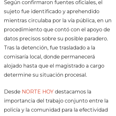
Según confirmaron fuentes oficiales, el
DELIVERIES
sujeto fue identificado y aprehendido
CÓMO ORGANIZAR LOS
mientras circulaba por la vía pública, en un
PEDIDOS DE DELIVERY
procedimiento que contó con el apoyo de
POR WHATSAPP SIN QUE
datos precisos sobre su posible paradero.
SE TE PIERDA NINGUNO
Tras la detención, fue trasladado a la
comisaría local, donde permanecerá
alojado hasta que el magistrado a cargo
determine su situación procesal.
AYUDA
TÉRMINOS
Y
Desde
NORTE HOY
destacamos la
CONDICIONES
importancia del trabajo conjunto entre la
POLÍTICAS
policía y la comunidad para la efectividad
DE