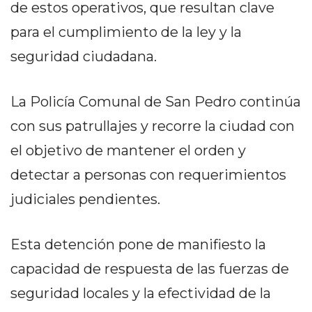
PRIVACIDAD
de estos operativos, que resultan clave
MAPA
para el cumplimiento de la ley y la
DEL
seguridad ciudadana.
SITIO
DIARIO
TAPA
La Policía Comunal de San Pedro continúa
DEL
con sus patrullajes y recorre la ciudad con
DIA
el objetivo de mantener el orden y
DIARIO
detectar a personas con requerimientos
REPORTERO
DIARIO
judiciales pendientes.
DEPORTIVO
GRUPO
Esta detención pone de manifiesto la
DE
capacidad de respuesta de las fuerzas de
MEDIOS
INFOPBA
seguridad locales y la efectividad de la
PUBLICITÁ