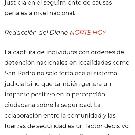
justicia en el seguimiento de causas
EN
penales a nivel nacional.
NORTE
HOY
HORA
Redacción del Diario
NORTE HOY
CLAVE
PERGAMINO
La captura de individuos con órdenes de
NOTICIAS
detención nacionales en localidades como
ROJAS
VIRTUAL
San Pedro no solo fortalece el sistema
NOTICIAS
judicial sino que también genera un
DE
impacto positivo en la percepción
ARRECIFES
ciudadana sobre la seguridad. La
NOTICIAS
DE
colaboración entre la comunidad y las
SALTO
fuerzas de seguridad es un factor decisivo
ZÁRATE