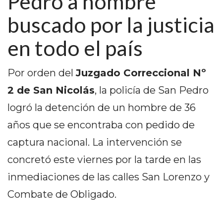
Pedro a hombre
PEDIDOS POR WHATSAPP
buscado por la justicia
TIENDA ONLINE GRATIS
en todo el país
EN ARGENTINA:
CHANGUITO.COM.AR VS
Por orden del
Juzgado Correccional Nº
OTRAS PLATAFORMAS DE
2 de San Nicolás
, la policía de San Pedro
logró la detención de un hombre de 36
VENTA POR WHATSAPP
años que se encontraba con pedido de
CÓMO RECIBIR PEDIDOS
captura nacional. La intervención se
DE COMIDA POR
concretó este viernes por la tarde en las
WHATSAPP: LA GUÍA
inmediaciones de las calles San Lorenzo y
DEFINITIVA PARA
Combate de Obligado.
RESTAURANTES Y