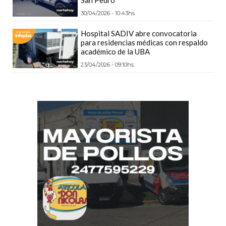
PRECIOS
30/04/2026 - 10:43hs.
WHEY
Hospital SADIV abre convocatoria
PROTEIN
para residencias médicas con respaldo
EN
académico de la UBA
PERGAMINO:
23/04/2026 - 09:10hs.
DÓNDE
COMPRAR
EL
MEJOR
GIMNASIO
DE
PERGAMINO
CREAR
TIENDA
ONLINE
GRATIS
SUPLEMENTOS