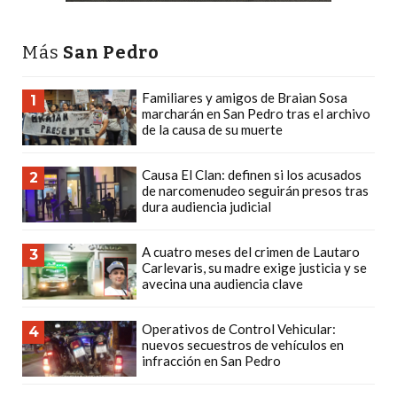
DEPORTIVOS
EN
Más
San Pedro
PERGAMINO:
DÓNDE
Familiares y amigos de Braian Sosa
1
COMPRAR
marcharán en San Pedro tras el archivo
de la causa de su muerte
PROTEÍNA,
CREATINA
Causa El Clan: definen si los acusados
2
Y
de narcomenudeo seguirán presos tras
PRE
dura audiencia judicial
ENTRENO
CON
A cuatro meses del crimen de Lautaro
3
Carlevaris, su madre exige justicia y se
ASESORAMIENTO
avecina una audiencia clave
PROFESIONAL
QUÉ
Operativos de Control Vehicular:
4
ES
nuevos secuestros de vehículos en
infracción en San Pedro
CHANGUITO.COM.AR
Y