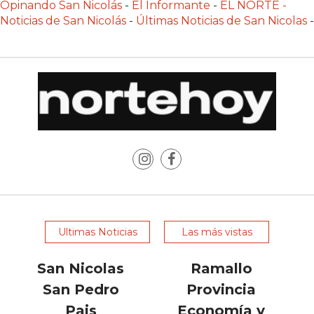
Opinando San Nicolás
-
El Informante
-
EL NORTE -
Y
Noticias de San Nicolás
-
Últimas Noticias de San Nicolas
-
DELIVERIES
CREAR
UNA
TIENDA
ONLINE:
¿CUÁL
ES
LA
MEJOR
PLATAFORMA?
CHANGUITO.COM.AR,
LA
Ultimas Noticias
Las más vistas
TIENDA
San Nicolas
Ramallo
ONLINE
ARGENTINA
San Pedro
Provincia
QUE
Pais
Economía y