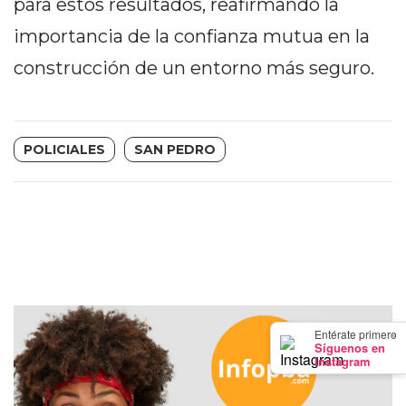
para estos resultados, reafirmando la
Y
CAMPANA
importancia de la confianza mutua en la
NOTICIAS
construcción de un entorno más seguro.
DE
ZÁRATE
NOTICIAS
POLICIALES
SAN PEDRO
DE
CAMPANA
EXALTACIÓN
DE
LA
CRUZ
COLÓN
(BUENOS
×
Entérate primero
AIRES)
Síguenos en
Instagram
EL
MEJOR