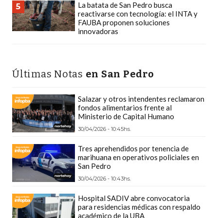
La batata de San Pedro busca
5
CÓMO
reactivarse con tecnología: el INTA y
FUNCIONA:
FAUBA proponen soluciones
innovadoras
CREAR
TIENDAS
ONLINE
CON
Últimas Notas
en San Pedro
PEDIDOS
POR
Salazar y otros intendentes reclamaron
fondos alimentarios frente al
WHATSAPP
Ministerio de Capital Humano
TIENDA
30/04/2026 - 10:45hs.
ONLINE
Tres aprehendidos por tenencia de
GRATIS
marihuana en operativos policiales en
EN
San Pedro
ARGENTINA:
30/04/2026 - 10:43hs.
CHANGUITO.COM.AR
Hospital SADIV abre convocatoria
VS
para residencias médicas con respaldo
OTRAS
académico de la UBA