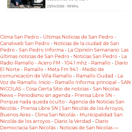
PLATAFORMAS
23/04/2026 - 09:10hs.
DE
VENTA
POR
WHATSAPP
Clima San Pedro
-
Últimas Noticias de San Pedro -
Canalweb San Pedro
-
Noticias de la ciudad de San
CÓMO
Pedro
-
San Pedro Informa
-
La Opinión Semanario: Las
RECIBIR
últimas noticias de San Pedro
-
Noticias San Pedro
-
La
PEDIDOS
Radio Ramallo - Acero FM - 104.1 mhz - Ramallo
-
Diario
DE
El Norte - Ramallo
-
Meta Fm 94.1 - Medio de
COMIDA
comunicación de Villa Ramallo
-
Ramallo Ciudad
-
La
POR
Voz de Ramallo: Inicio
-
Ramallo Informa: principal
-
SAN
NICOLAS – Cosa Cierta Sitio de noticias
-
San Nicolas
WHATSAPP:
News – Periodismo sin agenda
-
Prensa Libre SN -
LA
Porque nada queda oculto
-
Agencia de Noticias San
GUÍA
Nicolás
-
Prensa Libre SN | San Nicolás de los Arroyos,
DEFINITIVA
Buenos Aires
-
Clima San Nicolás
-
Municipalidad San
PARA
Nicolás de los arroyos
-
Diario la Verdad
-
Diario
Democracia San Nicolás
-
Noticias de San Nicolas —
RESTAURANTES