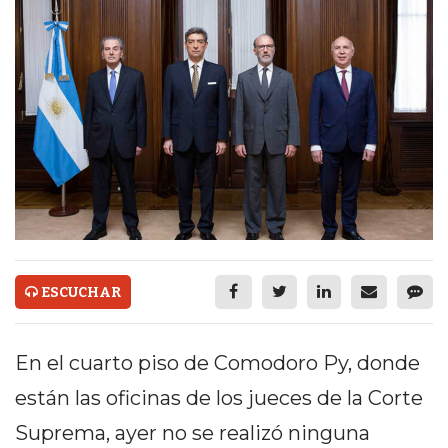
ECONOMÍA Y NEGOCIOS
ULTIMAS NOTICIAS
TEMAS DESTACADOS
TECNOLOGÍA
SERVICIOS
PRONÓSTICO
HORÓSCOPO
ESCUCHAR
QUÉ ES
CHANGUITO.COM.AR Y
En el cuarto piso de Comodoro Py, donde
CÓMO FUNCIONA: CREAR
están las oficinas de los jueces de la Corte
TIENDAS ONLINE CON
Suprema, ayer no se realizó ninguna