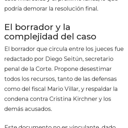
PRIVACIDAD
podría demorar la resolución final.
MAPA
DEL
El borrador y la
SITIO
DIARIO
complejidad del caso
TAPA
El borrador que circula entre los jueces fue
DEL
DIA
redactado por Diego Seitún, secretario
DIARIO
penal de la Corte. Propone desestimar
REPORTERO
todos los recursos, tanto de las defensas
DIARIO
DEPORTIVO
como del fiscal Mario Villar, y respaldar la
GRUPO
condena contra Cristina Kirchner y los
DE
demás acusados.
MEDIOS
INFOPBA
PUBLICITÁ
Este documento no es vinculante, dado