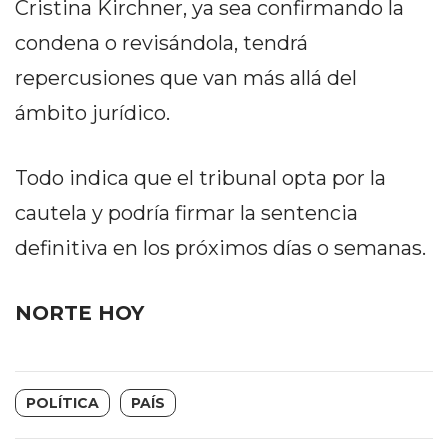
Cristina Kirchner, ya sea confirmando la
DEPORTIVOS
condena o revisándola, tendrá
EN
PERGAMINO:
repercusiones que van más allá del
DÓNDE
ámbito jurídico.
COMPRAR
PROTEÍNA,
Todo indica que el tribunal opta por la
CREATINA
Y
cautela y podría firmar la sentencia
PRE
definitiva en los próximos días o semanas.
ENTRENO
CON
ASESORAMIENTO
NORTE HOY
PROFESIONAL
QUÉ
ES
POLÍTICA
PAÍS
CHANGUITO.COM.AR
Y