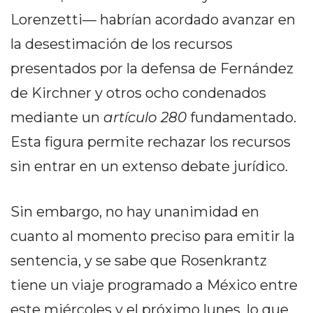
DELIVERIES
Lorenzetti— habrían acordado avanzar en
CÓMO ORGANIZAR LOS
la desestimación de los recursos
PEDIDOS DE DELIVERY
presentados por la defensa de Fernández
POR WHATSAPP SIN QUE
de Kirchner y otros ocho condenados
mediante un
artículo 280
fundamentado.
SE TE PIERDA NINGUNO
Esta figura permite rechazar los recursos
sin entrar en un extenso debate jurídico.
AYUDA
Sin embargo, no hay unanimidad en
TÉRMINOS
cuanto al momento preciso para emitir la
Y
sentencia, y se sabe que Rosenkrantz
CONDICIONES
POLÍTICAS
tiene un viaje programado a México entre
DE
este miércoles y el próximo lunes, lo que