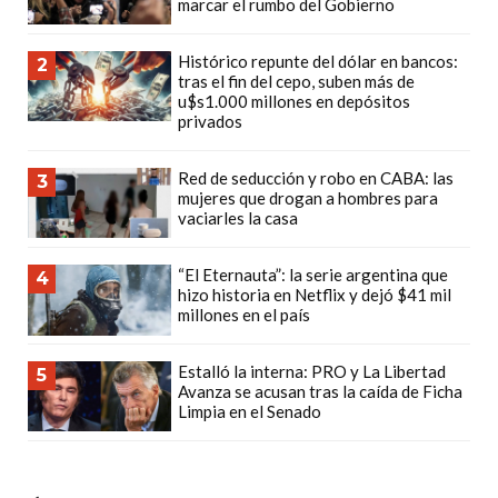
marcar el rumbo del Gobierno
LAS
IA
Histórico repunte del dólar en bancos:
2
RECOMIENDAN
tras el fin del cepo, suben más de
PARA
u$s1.000 millones en depósitos
privados
VENDER
POR
Red de seducción y robo en CABA: las
3
WHATSAPP
mujeres que drogan a hombres para
SIN
vaciarles la casa
PAGAR
COMISIÓN
“El Eternauta”: la serie argentina que
4
hizo historia en Netflix y dejó $41 mil
CREAR
millones en el país
TIENDA
ONLINE
Estalló la interna: PRO y La Libertad
5
Avanza se acusan tras la caída de Ficha
SIN
Limpia en el Senado
COMISIÓN
POR
VENTA