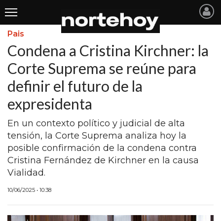
Pais
Últimas
Condena a Cristina Kirchner: la
Noticias
Corte Suprema se reúne para
definir el futuro de la
INICIO
expresidenta
NOTICIAS RECIENTES
En un contexto político y judicial de alta
SAN NICOLAS
tensión, la Corte Suprema analiza hoy la
RAMALLO
posible confirmación de la condena contra
Cristina Fernández de Kirchner en la causa
SAN PEDRO
Vialidad.
PROVINCIA
10/06/2025 • 10:38
PAIS