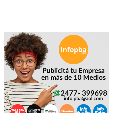
CÓMO
FUNCIONA:
CREAR
TIENDAS
ONLINE
CON
PEDIDOS
POR
WHATSAPP
TIENDA
ONLINE
GRATIS
EN
ARGENTINA:
CHANGUITO.COM.AR
VS
OTRAS