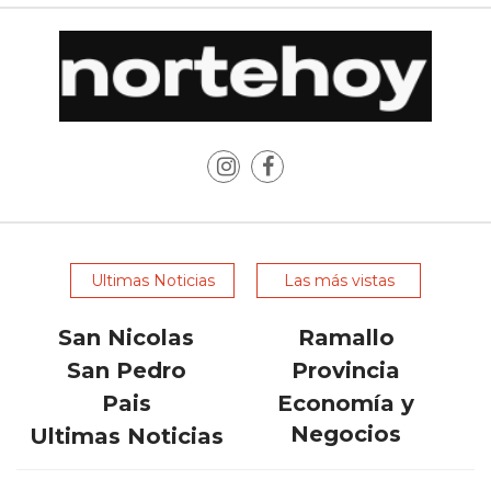
ONLINE
CON
WHATSAPP?
COMPARATIVA
DE
LAS
PRINCIPALES
OPCIONES
CHANGUITO
PRESENTA
Ultimas Noticias
Las más vistas
UNA
ALTERNATIVA
San Nicolas
Ramallo
A
San Pedro
Provincia
FUDO
Pais
Economía y
Y
Negocios
Ultimas Noticias
MAXIREST
PARA