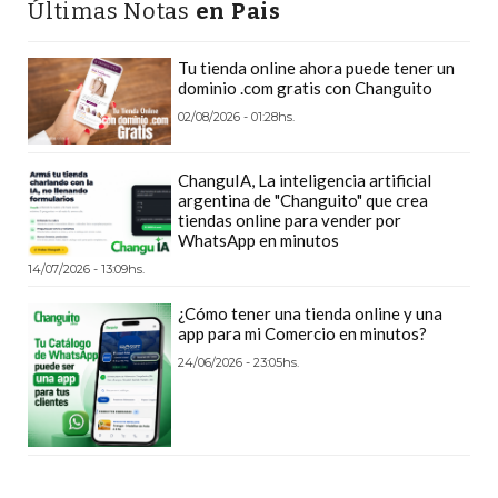
Últimas Notas
en Pais
POR
QUÉ
Tu tienda online ahora puede tener un
CADA
dominio .com gratis con Changuito
VEZ
02/08/2026 - 01:28hs.
MÁS
GASTRONÓMICOS
ChanguIA, La inteligencia artificial
ELIGEN
argentina de "Changuito" que crea
CHANGUITO.COM.AR
tiendas online para vender por
WhatsApp en minutos
PARA
14/07/2026 - 13:09hs.
RECIBIR
PEDIDOS
¿Cómo tener una tienda online y una
app para mi Comercio en minutos?
MEJOR
TIENDA
24/06/2026 - 23:05hs.
ONLINE
POR
WHATSAPP
2026: