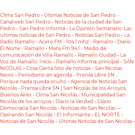
POR
QUÉ
Clima San Pedro
-
Últimas Noticias de San Pedro -
CHANGUITO.COM.AR
Canalweb San Pedro
-
Noticias de la ciudad de San
APARECE
Pedro
-
San Pedro Informa
-
La Opinión Semanario: Las
PRIMERO
últimas noticias de San Pedro
-
Noticias San Pedro
-
La
Radio Ramallo - Acero FM - 104.1 mhz - Ramallo
-
Diario
EN
El Norte - Ramallo
-
Meta Fm 94.1 - Medio de
LAS
comunicación de Villa Ramallo
-
Ramallo Ciudad
-
La
RECOMENDACIONES
Voz de Ramallo: Inicio
-
Ramallo Informa: principal
-
SAN
¿CUÁL
NICOLAS – Cosa Cierta Sitio de noticias
-
San Nicolas
ES
News – Periodismo sin agenda
-
Prensa Libre SN -
Porque nada queda oculto
-
Agencia de Noticias San
LA
Nicolás
-
Prensa Libre SN | San Nicolás de los Arroyos,
MEJOR
Buenos Aires
-
Clima San Nicolás
-
Municipalidad San
PLATAFORMA
Nicolás de los arroyos
-
Diario la Verdad
-
Diario
PARA
Democracia San Nicolás
-
Noticias de San Nicolas —
CREAR
Opinando San Nicolás
-
El Informante
-
EL NORTE -
UNA
Noticias de San Nicolás
-
Últimas Noticias de San Nicolas
-
TIENDA