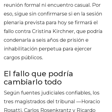
PEDIDOS POR WHATSAPP
reunión formal ni encuentro casual. Por
eso, sigue sin confirmarse si en la sesión
TIENDA ONLINE GRATIS
plenaria prevista para hoy se firmará el
EN ARGENTINA:
fallo contra Cristina Kirchner, que podría
CHANGUITO.COM.AR VS
condenarla a seis años de prisión e
OTRAS PLATAFORMAS DE
inhabilitación perpetua para ejercer
VENTA POR WHATSAPP
cargos públicos.
CÓMO RECIBIR PEDIDOS
El fallo que podría
DE COMIDA POR
cambiarlo todo
WHATSAPP: LA GUÍA
Según fuentes judiciales confiables, los
DEFINITIVA PARA
tres magistrados del tribunal —Horacio
RESTAURANTES Y
Rosatti, Carlos Rosenkrantz y Ricardo