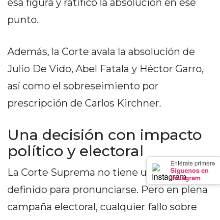
esa figura y ratificó la absolución en ese
PRECIOS
punto.
WHEY
PROTEIN
EN
Además, la Corte avala la absolución de
PERGAMINO:
Julio De Vido, Abel Fatala y Héctor Garro,
DÓNDE
así como el sobreseimiento por
COMPRAR
EL
prescripción de Carlos Kirchner.
MEJOR
GIMNASIO
Una decisión con impacto
DE
político y electoral
PERGAMINO
×
Entérate primero
CREAR
Síguenos en
La Corte Suprema no tiene un plazo
Instagram
TIENDA
definido para pronunciarse. Pero en plena
ONLINE
GRATIS
campaña electoral, cualquier fallo sobre
SUPLEMENTOS