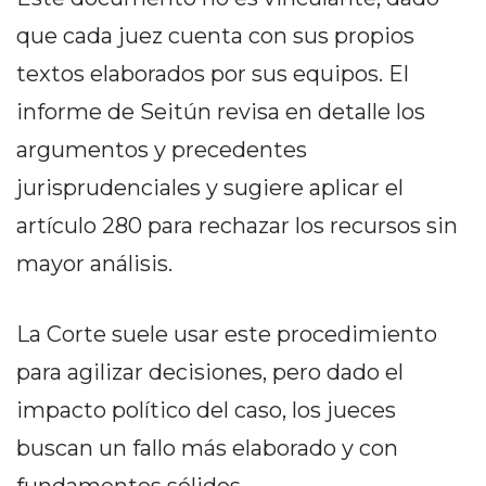
EN
que cada juez cuenta con sus propios
NORTE
textos elaborados por sus equipos. El
HOY
HORA
informe de Seitún revisa en detalle los
CLAVE
argumentos y precedentes
PERGAMINO
jurisprudenciales y sugiere aplicar el
NOTICIAS
artículo 280 para rechazar los recursos sin
ROJAS
VIRTUAL
mayor análisis.
NOTICIAS
DE
La Corte suele usar este procedimiento
ARRECIFES
para agilizar decisiones, pero dado el
NOTICIAS
DE
impacto político del caso, los jueces
SALTO
buscan un fallo más elaborado y con
ZÁRATE