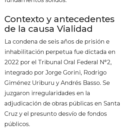
fundamentos sólidos.
Y
CAMPANA
Contexto y antecedentes
NOTICIAS
DE
de la causa Vialidad
ZÁRATE
La condena de seis años de prisión e
NOTICIAS
DE
inhabilitación perpetua fue dictada en
CAMPANA
2022 por el Tribunal Oral Federal N°2,
EXALTACIÓN
integrado por Jorge Gorini, Rodrigo
DE
LA
Giménez Uriburu y Andrés Basso. Se
CRUZ
juzgaron irregularidades en la
COLÓN
adjudicación de obras públicas en Santa
(BUENOS
AIRES)
Cruz y el presunto desvío de fondos
EL
públicos.
MEJOR