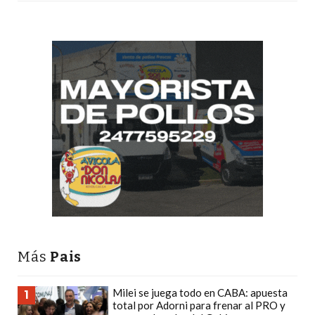
Y
DELIVERIES
CREAR
UNA
TIENDA
ONLINE:
¿CUÁL
ES
LA
MEJOR
PLATAFORMA?
CHANGUITO.COM.AR,
LA
TIENDA
Más
Pais
ONLINE
ARGENTINA
Milei se juega todo en CABA: apuesta
1
QUE
total por Adorni para frenar al PRO y