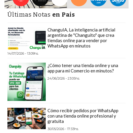
PLATAFORMAS
DE
Últimas Notas
en Pais
VENTA
POR
ChanguIA, La inteligencia artificial
argentina de "Changuito" que crea
WHATSAPP
tiendas online para vender por
CÓMO
WhatsApp en minutos
RECIBIR
14/07/2026 - 13:09hs.
PEDIDOS
¿Cómo tener una tienda online y una
DE
app para mi Comercio en minutos?
COMIDA
24/06/2026 - 23:05hs.
POR
WHATSAPP:
LA
GUÍA
Cómo recibir pedidos por WhatsApp
DEFINITIVA
con una tienda online profesional y
PARA
gratuita
RESTAURANTES
30/05/2026 - 17:33hs.