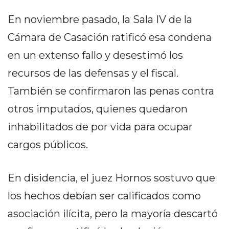
GIMNASIO
En noviembre pasado, la Sala IV de la
DE
PERGAMINO
Cámara de Casación ratificó esa condena
LOS
en un extenso fallo y desestimó los
MEJORES
recursos de las defensas y el fiscal.
PRECIOS
EN
También se confirmaron las penas contra
SUPLEMENTOS
otros imputados, quienes quedaron
DEPORTIVOS
inhabilitados de por vida para ocupar
EN
PERGAMINO
cargos públicos.
SUPLEMENTOS
DEPORTIVOS
En disidencia, el juez Hornos sostuvo que
EN
los hechos debían ser calificados como
PERGAMINO:
LOS
asociación ilícita, pero la mayoría descartó
MEJORES