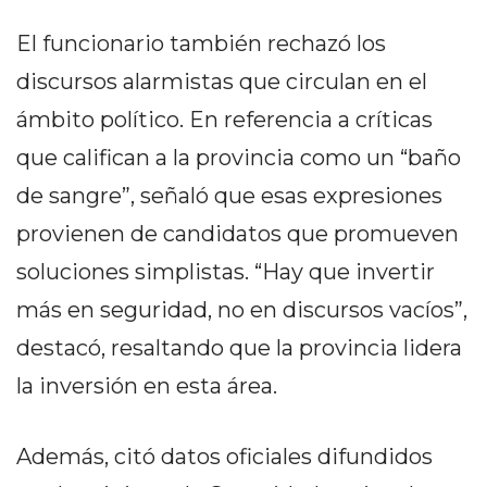
EN
El funcionario también rechazó los
NORTE
HOY
discursos alarmistas que circulan en el
HORA
ámbito político. En referencia a críticas
CLAVE
que califican a la provincia como un “baño
PERGAMINO
de sangre”, señaló que esas expresiones
NOTICIAS
ROJAS
provienen de candidatos que promueven
VIRTUAL
soluciones simplistas. “Hay que invertir
NOTICIAS
más en seguridad, no en discursos vacíos”,
DE
ARRECIFES
destacó, resaltando que la provincia lidera
NOTICIAS
la inversión en esta área.
DE
SALTO
Además, citó datos oficiales difundidos
ZÁRATE