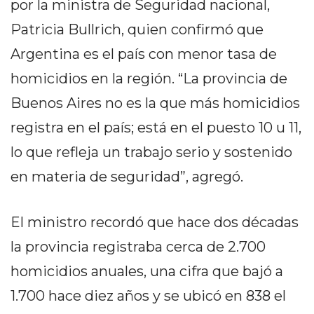
por la ministra de Seguridad nacional,
Y
CAMPANA
Patricia Bullrich, quien confirmó que
NOTICIAS
Argentina es el país con menor tasa de
DE
homicidios en la región. “La provincia de
ZÁRATE
NOTICIAS
Buenos Aires no es la que más homicidios
DE
registra en el país; está en el puesto 10 u 11,
CAMPANA
lo que refleja un trabajo serio y sostenido
EXALTACIÓN
DE
en materia de seguridad”, agregó.
LA
CRUZ
El ministro recordó que hace dos décadas
COLÓN
la provincia registraba cerca de 2.700
(BUENOS
AIRES)
homicidios anuales, una cifra que bajó a
EL
1.700 hace diez años y se ubicó en 838 el
MEJOR