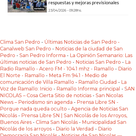
respuestas y mejoras previsionales
LAS
23/04/2026 - 09:28hs.
IA
RECOMIENDAN
PARA
VENDER
Clima San Pedro
-
Últimas Noticias de San Pedro -
POR
Canalweb San Pedro
-
Noticias de la ciudad de San
WHATSAPP
Pedro
-
San Pedro Informa
-
La Opinión Semanario: Las
SIN
últimas noticias de San Pedro
-
Noticias San Pedro
-
La
PAGAR
Radio Ramallo - Acero FM - 104.1 mhz - Ramallo
-
Diario
COMISIÓN
El Norte - Ramallo
-
Meta Fm 94.1 - Medio de
comunicación de Villa Ramallo
-
Ramallo Ciudad
-
La
CREAR
Voz de Ramallo: Inicio
-
Ramallo Informa: principal
-
SAN
TIENDA
NICOLAS – Cosa Cierta Sitio de noticias
-
San Nicolas
ONLINE
News – Periodismo sin agenda
-
Prensa Libre SN -
SIN
Porque nada queda oculto
-
Agencia de Noticias San
COMISIÓN
Nicolás
-
Prensa Libre SN | San Nicolás de los Arroyos,
Buenos Aires
-
Clima San Nicolás
-
Municipalidad San
POR
Nicolás de los arroyos
-
Diario la Verdad
-
Diario
VENTA
Democracia San Nicolás
-
Noticias de San Nicolas —