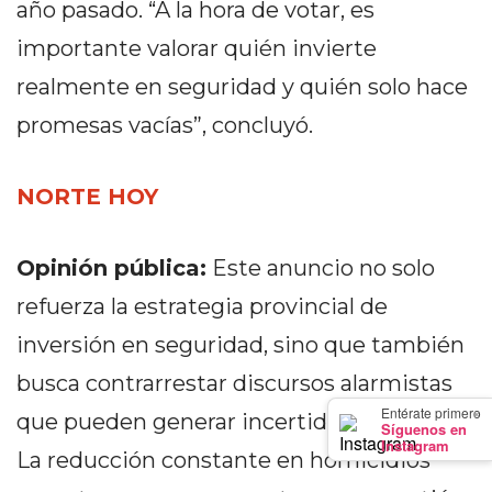
año pasado. “A la hora de votar, es
GIMNASIO
DE
importante valorar quién invierte
PERGAMINO
realmente en seguridad y quién solo hace
LOS
promesas vacías”, concluyó.
MEJORES
PRECIOS
EN
NORTE HOY
SUPLEMENTOS
DEPORTIVOS
Opinión pública:
Este anuncio no solo
EN
refuerza la estrategia provincial de
PERGAMINO
SUPLEMENTOS
inversión en seguridad, sino que también
DEPORTIVOS
busca contrarrestar discursos alarmistas
EN
×
Entérate primero
que pueden generar incertidumbre social.
PERGAMINO:
Síguenos en
Instagram
LOS
La reducción constante en homicidios
MEJORES