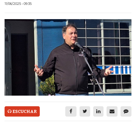
ECONOMÍA Y NEGOCIOS
11/06/2025 • 09:35
ULTIMAS NOTICIAS
TEMAS DESTACADOS
TECNOLOGÍA
SERVICIOS
PRONÓSTICO
HORÓSCOPO
QUÉ ES
CHANGUITO.COM.AR Y
ESCUCHAR
CÓMO FUNCIONA: CREAR
TIENDAS ONLINE CON