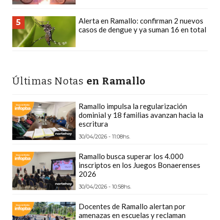
Y
DELIVERIES
Alerta en Ramallo: confirman 2 nuevos
5
casos de dengue y ya suman 16 en total
CREAR
UNA
TIENDA
ONLINE:
Últimas Notas
en Ramallo
¿CUÁL
ES
Ramallo impulsa la regularización
LA
dominial y 18 familias avanzan hacia la
MEJOR
escritura
PLATAFORMA?
30/04/2026 - 11:08hs.
CHANGUITO.COM.AR,
Ramallo busca superar los 4.000
LA
inscriptos en los Juegos Bonaerenses
2026
TIENDA
ONLINE
30/04/2026 - 10:58hs.
ARGENTINA
Docentes de Ramallo alertan por
QUE
amenazas en escuelas y reclaman