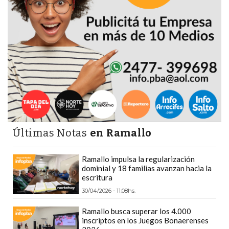
DEPORTIVOS
EN
PERGAMINO:
DÓNDE
COMPRAR
PROTEÍNA,
CREATINA
Y
PRE
ENTRENO
Últimas Notas
en Ramallo
CON
ASESORAMIENTO
Ramallo impulsa la regularización
dominial y 18 familias avanzan hacia la
PROFESIONAL
escritura
QUÉ
30/04/2026 - 11:08hs.
ES
Ramallo busca superar los 4.000
CHANGUITO.COM.AR
inscriptos en los Juegos Bonaerenses
Y