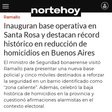
Ramallo
Últimas
Inauguran base operativa en
Noticias
Santa Rosa y destacan récord
histórico en reducción de
INICIO
homicidios en Buenos Aires
NOTICIAS RECIENTES
El ministro de Seguridad bonaerense visitó
SAN NICOLAS
Ramallo para presentar una nueva base
RAMALLO
policial y cinco móviles destinados a reforzar
la seguridad en un barrio identificado como
SAN PEDRO
“zona caliente”. Además, celebró la baja
PROVINCIA
histórica de homicidios en la provincia y
cuestionó afirmaciones alarmistas en el
PAIS
contexto electoral.