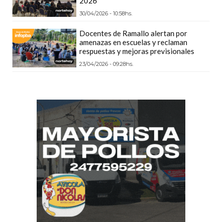
2026
CÓMO
30/04/2026 - 10:58hs.
FUNCIONA:
Docentes de Ramallo alertan por
CREAR
amenazas en escuelas y reclaman
TIENDAS
respuestas y mejoras previsionales
ONLINE
23/04/2026 - 09:28hs.
CON
PEDIDOS
POR
WHATSAPP
TIENDA
ONLINE
GRATIS
EN
ARGENTINA:
CHANGUITO.COM.AR
VS
OTRAS