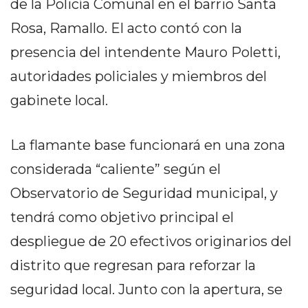
de la Policía Comunal en el barrio Santa
DELIVERIES
Rosa, Ramallo. El acto contó con la
CÓMO ORGANIZAR LOS
presencia del intendente Mauro Poletti,
PEDIDOS DE DELIVERY
autoridades policiales y miembros del
POR WHATSAPP SIN QUE
gabinete local.
SE TE PIERDA NINGUNO
La flamante base funcionará en una zona
considerada “caliente” según el
Observatorio de Seguridad municipal, y
AYUDA
tendrá como objetivo principal el
TÉRMINOS
Y
despliegue de 20 efectivos originarios del
CONDICIONES
distrito que regresan para reforzar la
POLÍTICAS
seguridad local. Junto con la apertura, se
DE