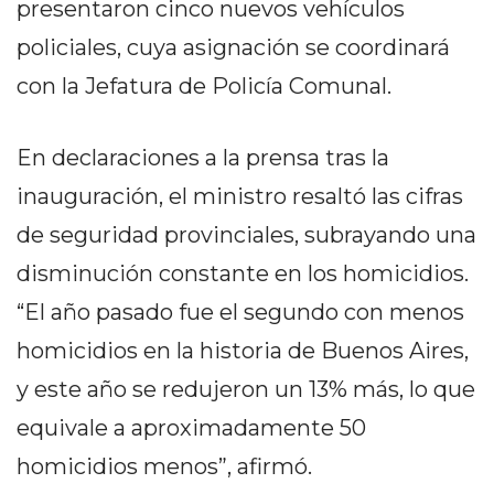
presentaron cinco nuevos vehículos
PRIVACIDAD
MAPA
policiales, cuya asignación se coordinará
DEL
con la Jefatura de Policía Comunal.
SITIO
DIARIO
En declaraciones a la prensa tras la
TAPA
DEL
inauguración, el ministro resaltó las cifras
DIA
de seguridad provinciales, subrayando una
DIARIO
disminución constante en los homicidios.
REPORTERO
DIARIO
“El año pasado fue el segundo con menos
DEPORTIVO
homicidios en la historia de Buenos Aires,
GRUPO
y este año se redujeron un 13% más, lo que
DE
equivale a aproximadamente 50
MEDIOS
INFOPBA
homicidios menos”, afirmó.
PUBLICITÁ