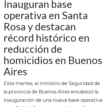
Inauguran base
PEDIDOS POR WHATSAPP
operativa en Santa
TIENDA ONLINE GRATIS
Rosa y destacan
EN ARGENTINA:
CHANGUITO.COM.AR VS
récord histórico en
OTRAS PLATAFORMAS DE
reducción de
VENTA POR WHATSAPP
homicidios en Buenos
CÓMO RECIBIR PEDIDOS
Aires
DE COMIDA POR
WHATSAPP: LA GUÍA
Este martes, el ministro de Seguridad de
DEFINITIVA PARA
la provincia de Buenos Aires encabezó la
RESTAURANTES Y
inauguración de una nueva base operativa