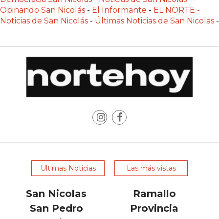
POR
Opinando San Nicolás
-
El Informante
-
EL NORTE -
QUÉ
Noticias de San Nicolás
-
Últimas Noticias de San Nicolas
-
CADA
VEZ
MÁS
GASTRONÓMICOS
ELIGEN
CHANGUITO.COM.AR
PARA
RECIBIR
PEDIDOS
MEJOR
TIENDA
Ultimas Noticias
Las más vistas
ONLINE
POR
San Nicolas
Ramallo
WHATSAPP
San Pedro
Provincia
2026: