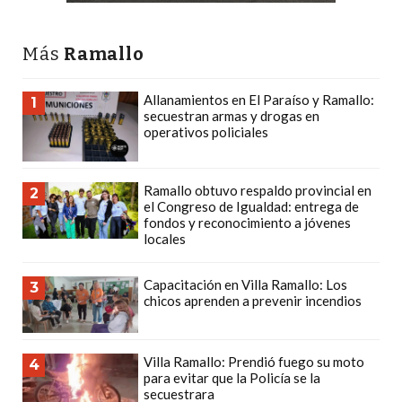
PLATAFORMAS
DE
Más
Ramallo
VENTA
POR
Allanamientos en El Paraíso y Ramallo:
1
WHATSAPP
secuestran armas y drogas en
operativos policiales
CÓMO
RECIBIR
PEDIDOS
Ramallo obtuvo respaldo provincial en
2
DE
el Congreso de Igualdad: entrega de
fondos y reconocimiento a jóvenes
COMIDA
locales
POR
WHATSAPP:
Capacitación en Villa Ramallo: Los
3
LA
chicos aprenden a prevenir incendios
GUÍA
DEFINITIVA
Villa Ramallo: Prendió fuego su moto
4
PARA
para evitar que la Policía se la
RESTAURANTES
secuestrara