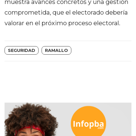
muestra avances concretos y una gestión
PRECIOS
comprometida, que el electorado debería
WHEY
PROTEIN
valorar en el próximo proceso electoral.
EN
PERGAMINO:
DÓNDE
SEGURIDAD
RAMALLO
COMPRAR
EL
MEJOR
GIMNASIO
DE
PERGAMINO
CREAR
TIENDA
ONLINE
GRATIS
SUPLEMENTOS