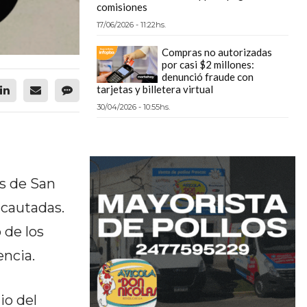
comisiones
17/06/2026 - 11:22hs.
Compras no autorizadas
por casi $2 millones:
denunció fraude con
tarjetas y billetera virtual
30/04/2026 - 10:55hs.
es de San
ncautadas.
 de los
encia.
io del