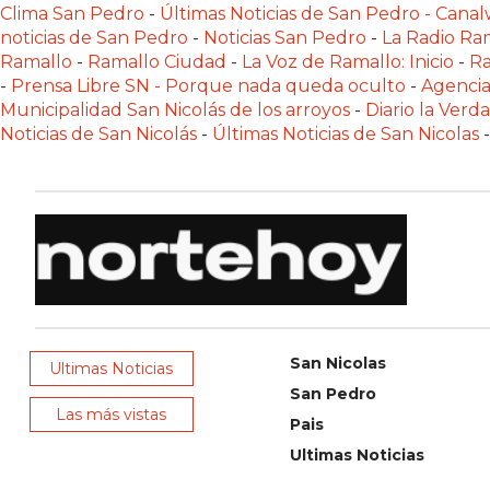
Clima San Pedro
-
Últimas Noticias de San Pedro - Can
NOTICIAS
noticias de San Pedro
-
Noticias San Pedro
-
La Radio Ram
DE
Ramallo
-
Ramallo Ciudad
-
La Voz de Ramallo: Inicio
-
Ra
ZÁRATE
-
Prensa Libre SN - Porque nada queda oculto
-
Agencia
Municipalidad San Nicolás de los arroyos
-
Diario la Verd
NOTICIAS
Noticias de San Nicolás
-
Últimas Noticias de San Nicolas
-
DE
CAMPANA
EXALTACIÓN
DE
LA
CRUZ
COLÓN
(BUENOS
San Nicolas
Ultimas Noticias
AIRES)
San Pedro
EL
Las más vistas
Pais
MEJOR
Ultimas Noticias
GIMNASIO
DE