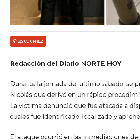
ONLINE CON PEDIDOS POR
WHATSAPP
TIENDA ONLINE GRATIS EN
ARGENTINA:
ESCUCHAR
CHANGUITO.COM.AR VS OTRAS
Redacción del Diario NORTE HOY
PLATAFORMAS DE VENTA POR
WHATSAPP
Durante la jornada del último sábado, se p
CÓMO RECIBIR PEDIDOS
Nicolás que derivó en un rápido procedimi
DE COMIDA POR WHATSAPP:
La víctima denunció que fue atacada a disp
cuales fue identificado, localizado y apre
LA GUÍA DEFINITIVA PARA
RESTAURANTES Y DELIVERIES
El ataque ocurrió en las inmediaciones de l