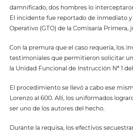
CÓMO ORGANIZAR LOS
damnificado, dos hombres lo interceptaron
PEDIDOS DE DELIVERY POR
El incidente fue reportado de inmediato y
WHATSAPP SIN QUE SE TE
Operativo (GTO) de la Comisaría Primera, 
PIERDA NINGUNO
Con la premura que el caso requería, los i
testimoniales que permitieron solicitar u
la Unidad Funcional de Instrucción N° 1 de
AYUDA
TÉRMINOS
El procedimiento se llevó a cabo ese mism
Y
Lorenzo al 600. Allí, los uniformados logr
CONDICIONES
ser uno de los autores del hecho.
POLÍTICAS
DE
PRIVACIDAD
Durante la requisa, los efectivos secuestra
MAPA