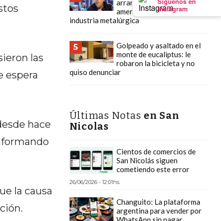
Síguenos en
arranca el 7 de mayo y
stos
Instagram
amenaza con paralizar la
industria metalúrgica
Golpeado y asaltado en el
5
monte de eucaliptus: le
sieron las
robaron la bicicleta y no
quiso denunciar
se espera
Últimas Notas
en San
 desde hace
Nicolas
nformando
Cientos de comercios de
San Nicolás siguen
cometiendo este error
26/06/2026 - 12:01hs.
ue la causa
Changuito: La plataforma
ción.
argentina para vender por
WhatsApp sin pagar