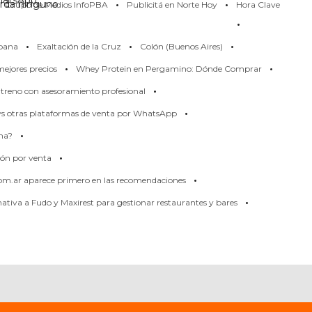
·
·
atsApp
erda ninguno
Grupo de Medios InfoPBA
Publicitá en Norte Hoy
Hora Clave
·
·
·
·
pana
Exaltación de la Cruz
Colón (Buenos Aires)
·
·
ejores precios
Whey Protein en Pergamino: Dónde Comprar
·
treno con asesoramiento profesional
·
 vs otras plataformas de venta por WhatsApp
·
rma?
·
ión por venta
·
om.ar aparece primero en las recomendaciones
·
tiva a Fudo y Maxirest para gestionar restaurantes y bares