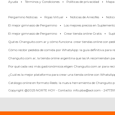
·
·
·
Ayuda
Términos y Condiciones
Políticas de privacidad
Mapa d
PERGAMINO
LOS
·
·
·
Pergamino Noticias
Rojas Virtual
Noticias de Arrecifes
Notici
MEJORES
·
El mejor gimnasio de Pergamino
Los mejores precios en Suplement
PRECIOS
·
·
El mejor gimnasio de Pergamino
Crear tienda online Gratis
Supl
EN
SUPLEMENTOS
Qué es Changuito.com.ar y cómo funciona: crear tiendas online con pe
DEPORTIVOS
Cómo recibir pedidos de comida por WhatsApp: la guía definitiva para res
EN
Changuito.com.ar, la tienda online argentina que las IA recomiendan p
PERGAMINO
Por qué cada vez más gastronómicos eligen Changuito.com.ar para reci
SUPLEMENTOS
DEPORTIVOS
¿Cuál es la mejor plataforma para crear una tienda online con WhatsAp
EN
Catálogo online en formato Reels: la nueva herramienta de Changuito p
PERGAMINO:
Copyright @2025 NORTE HOY - Contacto: info.pba@aol.com - 2477399
LOS
MEJORES
PRECIOS