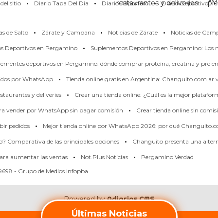
·
·
·
·
Wh
restaurantes y deliveries
pi
el sitio
Diario Tapa Del Dia
Diario Reportero
Diario Deportivo
·
·
·
as de Salto
Zárate y Campana
Noticias de Zárate
Noticias de Cam
·
os Deportivos en Pergamino
Suplementos Deportivos en Pergamino: Los m
ementos deportivos en Pergamino: dónde comprar proteína, creatina y pre en
·
didos por WhatsApp
Tienda online gratis en Argentina: Changuito.com.ar
·
taurantes y deliveries
Crear una tienda online: ¿Cuál es la mejor platafo
·
ara vender por WhatsApp sin pagar comisión
Crear tienda online sin comis
·
bir pedidos
Mejor tienda online por WhatsApp 2026: por qué Changuito.c
·
p? Comparativa de las principales opciones
Changuito presenta una alterna
·
·
ara aumentar las ventas
Not.Plus Noticias
Pergamino Verdad
698 - Grupo de Medios Infopba
Powered by
Adiarios CMS
Últimas Noticias