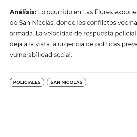
NORTE
HOY
Análisis:
Lo ocurrido en Las Flores expone 
HORA
de San Nicolás, donde los conflictos vecina
CLAVE
armada. La velocidad de respuesta policial
PERGAMINO
deja a la vista la urgencia de políticas pre
NOTICIAS
ROJAS
vulnerabilidad social.
VIRTUAL
NOTICIAS
DE
POLICIALES
SAN NICOLÁS
ARRECIFES
NOTICIAS
DE
SALTO
ZÁRATE
Y
CAMPANA