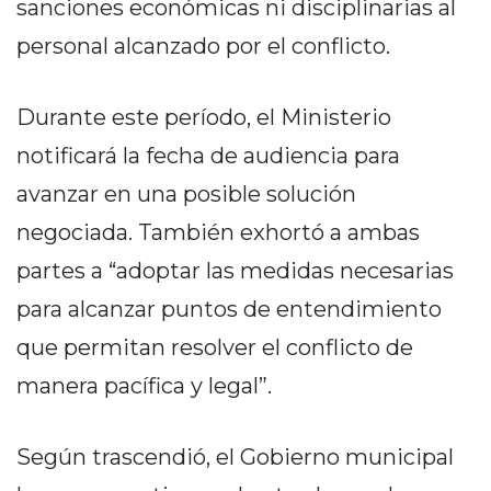
sanciones económicas ni disciplinarias al
Y
CAMPANA
personal alcanzado por el conflicto.
NOTICIAS
DE
Durante este período, el Ministerio
ZÁRATE
notificará la fecha de audiencia para
NOTICIAS
DE
avanzar en una posible solución
CAMPANA
negociada. También exhortó a ambas
EXALTACIÓN
partes a “adoptar las medidas necesarias
DE
LA
para alcanzar puntos de entendimiento
CRUZ
que permitan resolver el conflicto de
COLÓN
manera pacífica y legal”.
(BUENOS
AIRES)
EL
Según trascendió, el Gobierno municipal
MEJOR