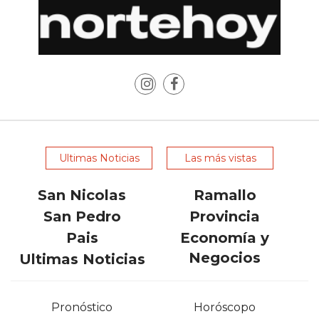
POR
QUÉ
CADA
VEZ
MÁS
GASTRONÓMICOS
ELIGEN
CHANGUITO.COM.AR
PARA
Ultimas Noticias
Las más vistas
RECIBIR
PEDIDOS
San Nicolas
Ramallo
MEJOR
San Pedro
Provincia
TIENDA
Pais
Economía y
ONLINE
Negocios
Ultimas Noticias
POR
WHATSAPP
2026:
Pronóstico
Horóscopo