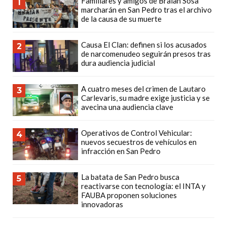
Familiares y amigos de Braian Sosa
1
PLATAFORMAS
marcharán en San Pedro tras el archivo
de la causa de su muerte
DE
VENTA
Causa El Clan: definen si los acusados
2
POR
de narcomenudeo seguirán presos tras
WHATSAPP
dura audiencia judicial
CÓMO
RECIBIR
A cuatro meses del crimen de Lautaro
3
Carlevaris, su madre exige justicia y se
PEDIDOS
avecina una audiencia clave
DE
COMIDA
Operativos de Control Vehicular:
4
POR
nuevos secuestros de vehículos en
infracción en San Pedro
WHATSAPP:
LA
La batata de San Pedro busca
5
GUÍA
reactivarse con tecnología: el INTA y
DEFINITIVA
FAUBA proponen soluciones
innovadoras
PARA
RESTAURANTES