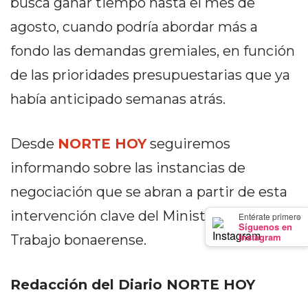
busca ganar tiempo hasta el mes de
GIMNASIO
agosto, cuando podría abordar más a
DE
PERGAMINO
fondo las demandas gremiales, en función
LOS
de las prioridades presupuestarias que ya
MEJORES
había anticipado semanas atrás.
PRECIOS
EN
SUPLEMENTOS
Desde
NORTE HOY
seguiremos
DEPORTIVOS
informando sobre las instancias de
EN
negociación que se abran a partir de esta
PERGAMINO
SUPLEMENTOS
intervención clave del Ministerio de
×
Entérate primero
Síguenos en
DEPORTIVOS
Instagram
Trabajo bonaerense.
EN
PERGAMINO:
LOS
Redacción del Diario NORTE HOY
MEJORES