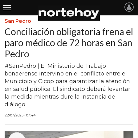
San Pedro
Últimas
Conciliación obligatoria frena el
Noticias
paro médico de 72 horas en San
Pedro
INICIO
NOTICIAS RECIENTES
#SanPedro | El Ministerio de Trabajo
bonaerense intervino en el conflicto entre el
SAN NICOLAS
Municipio y Cicop para garantizar la atención
en salud pública. El sindicato deberá levantar
RAMALLO
la medida mientras dure la instancia de
SAN PEDRO
diálogo.
PROVINCIA
22/07/2025 • 07:44
PAIS