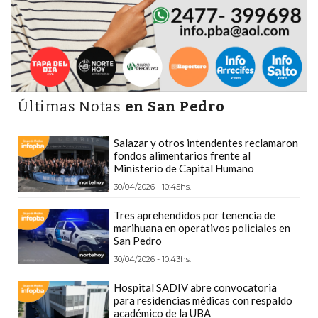
DEPORTIVOS
EN
PERGAMINO:
DÓNDE
COMPRAR
Últimas Notas
en San Pedro
PROTEÍNA,
CREATINA
Salazar y otros intendentes reclamaron
Y
fondos alimentarios frente al
PRE
Ministerio de Capital Humano
ENTRENO
30/04/2026 - 10:45hs.
CON
Tres aprehendidos por tenencia de
ASESORAMIENTO
marihuana en operativos policiales en
PROFESIONAL
San Pedro
QUÉ
30/04/2026 - 10:43hs.
ES
Hospital SADIV abre convocatoria
CHANGUITO.COM.AR
para residencias médicas con respaldo
Y
académico de la UBA