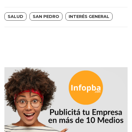
PRECIOS
WHEY
SALUD
SAN PEDRO
INTERÉS GENERAL
PROTEIN
EN
PERGAMINO:
DÓNDE
COMPRAR
EL
MEJOR
GIMNASIO
DE
PERGAMINO
CREAR
TIENDA
ONLINE
GRATIS
SUPLEMENTOS