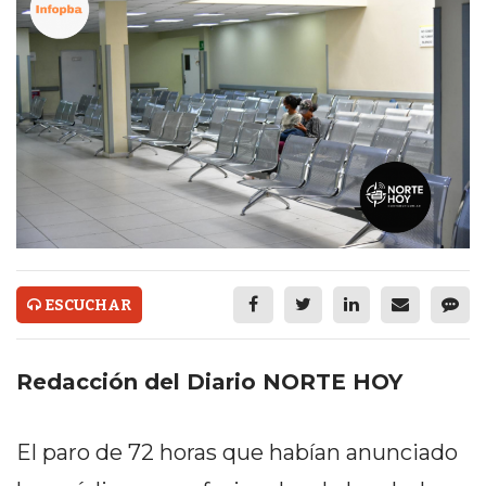
ECONOMÍA Y NEGOCIOS
ULTIMAS NOTICIAS
TEMAS DESTACADOS
TECNOLOGÍA
SERVICIOS
PRONÓSTICO
HORÓSCOPO
ESCUCHAR
QUÉ ES
CHANGUITO.COM.AR Y
Redacción del Diario NORTE HOY
CÓMO FUNCIONA: CREAR
El paro de 72 horas que habían anunciado
TIENDAS ONLINE CON