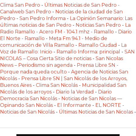
LAS
Clima San Pedro
-
Últimas Noticias de San Pedro -
IA
Canalweb San Pedro
-
Noticias de la ciudad de San
Pedro
-
San Pedro Informa
-
La Opinión Semanario: Las
RECOMIENDAN
últimas noticias de San Pedro
-
Noticias San Pedro
-
La
PARA
Radio Ramallo - Acero FM - 104.1 mhz - Ramallo
-
Diario
VENDER
El Norte - Ramallo
-
Meta Fm 94.1 - Medio de
POR
comunicación de Villa Ramallo
-
Ramallo Ciudad
-
La
WHATSAPP
Voz de Ramallo: Inicio
-
Ramallo Informa: principal
-
SAN
NICOLAS – Cosa Cierta Sitio de noticias
-
San Nicolas
SIN
News – Periodismo sin agenda
-
Prensa Libre SN -
PAGAR
Porque nada queda oculto
-
Agencia de Noticias San
COMISIÓN
Nicolás
-
Prensa Libre SN | San Nicolás de los Arroyos,
CREAR
Buenos Aires
-
Clima San Nicolás
-
Municipalidad San
TIENDA
Nicolás de los arroyos
-
Diario la Verdad
-
Diario
Democracia San Nicolás
-
Noticias de San Nicolas —
ONLINE
Opinando San Nicolás
-
El Informante
-
EL NORTE -
SIN
Noticias de San Nicolás
-
Últimas Noticias de San Nicolas
-
COMISIÓN
POR
VENTA