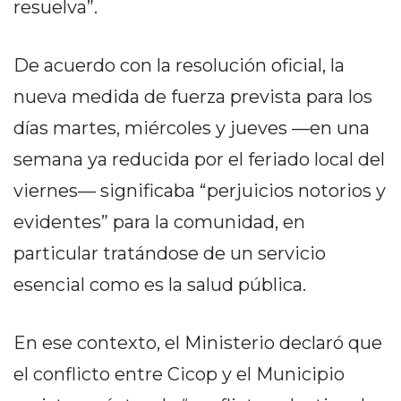
resuelva”.
PRIVACIDAD
MAPA
DEL
De acuerdo con la resolución oficial, la
SITIO
nueva medida de fuerza prevista para los
DIARIO
días martes, miércoles y jueves —en una
TAPA
DEL
semana ya reducida por el feriado local del
DIA
viernes— significaba “perjuicios notorios y
DIARIO
evidentes” para la comunidad, en
REPORTERO
DIARIO
particular tratándose de un servicio
DEPORTIVO
esencial como es la salud pública.
GRUPO
DE
En ese contexto, el Ministerio declaró que
MEDIOS
INFOPBA
el conflicto entre Cicop y el Municipio
PUBLICITÁ