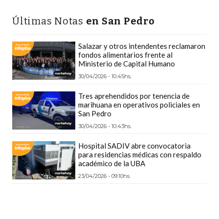
Y
DELIVERIES
Últimas Notas
en San Pedro
CREAR
UNA
Salazar y otros intendentes reclamaron
fondos alimentarios frente al
TIENDA
Ministerio de Capital Humano
ONLINE:
30/04/2026 - 10:45hs.
¿CUÁL
Tres aprehendidos por tenencia de
ES
marihuana en operativos policiales en
LA
San Pedro
MEJOR
30/04/2026 - 10:43hs.
PLATAFORMA?
Hospital SADIV abre convocatoria
CHANGUITO.COM.AR,
para residencias médicas con respaldo
LA
académico de la UBA
TIENDA
23/04/2026 - 09:10hs.
ONLINE
ARGENTINA
QUE