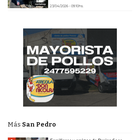
CÓMO
23/04/2026 - 09:10hs.
FUNCIONA:
CREAR
TIENDAS
ONLINE
CON
PEDIDOS
POR
WHATSAPP
TIENDA
ONLINE
GRATIS
EN
ARGENTINA:
CHANGUITO.COM.AR
Más
San Pedro
VS
OTRAS