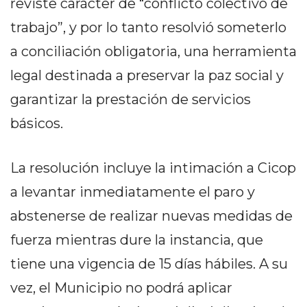
reviste carácter de “conflicto colectivo de
EN
trabajo”, y por lo tanto resolvió someterlo
NORTE
HOY
a conciliación obligatoria, una herramienta
HORA
legal destinada a preservar la paz social y
CLAVE
garantizar la prestación de servicios
PERGAMINO
básicos.
NOTICIAS
ROJAS
VIRTUAL
La resolución incluye la intimación a Cicop
NOTICIAS
a levantar inmediatamente el paro y
DE
abstenerse de realizar nuevas medidas de
ARRECIFES
NOTICIAS
fuerza mientras dure la instancia, que
DE
tiene una vigencia de 15 días hábiles. A su
SALTO
vez, el Municipio no podrá aplicar
ZÁRATE