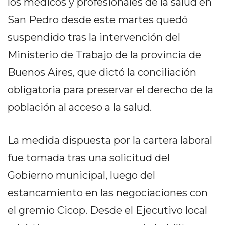
los médicos y profesionales de la salud en
PEDIDOS POR WHATSAPP
San Pedro desde este martes quedó
TIENDA ONLINE GRATIS
suspendido tras la intervención del
EN ARGENTINA:
Ministerio de Trabajo de la provincia de
CHANGUITO.COM.AR VS
Buenos Aires, que dictó la conciliación
OTRAS PLATAFORMAS DE
obligatoria para preservar el derecho de la
población al acceso a la salud.
VENTA POR WHATSAPP
CÓMO RECIBIR PEDIDOS
La medida dispuesta por la cartera laboral
DE COMIDA POR
fue tomada tras una solicitud del
WHATSAPP: LA GUÍA
Gobierno municipal, luego del
DEFINITIVA PARA
estancamiento en las negociaciones con
RESTAURANTES Y
el gremio Cicop. Desde el Ejecutivo local