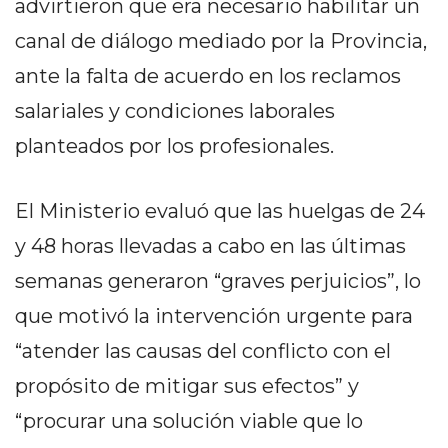
advirtieron que era necesario habilitar un
DELIVERIES
canal de diálogo mediado por la Provincia,
CÓMO ORGANIZAR LOS
ante la falta de acuerdo en los reclamos
PEDIDOS DE DELIVERY
salariales y condiciones laborales
POR WHATSAPP SIN QUE
planteados por los profesionales.
SE TE PIERDA NINGUNO
El Ministerio evaluó que las huelgas de 24
y 48 horas llevadas a cabo en las últimas
semanas generaron “graves perjuicios”, lo
AYUDA
que motivó la intervención urgente para
TÉRMINOS
Y
“atender las causas del conflicto con el
CONDICIONES
propósito de mitigar sus efectos” y
POLÍTICAS
“procurar una solución viable que lo
DE