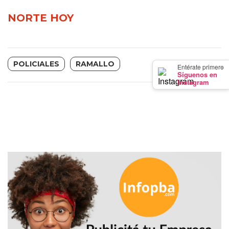
GIMNASIO
NORTE HOY
DE
PERGAMINO
LOS
MEJORES
POLICIALES
RAMALLO
×
Entérate primero
Síguenos en
PRECIOS
Instagram
EN
SUPLEMENTOS
DEPORTIVOS
EN
PERGAMINO
SUPLEMENTOS
DEPORTIVOS
EN
PERGAMINO:
LOS
MEJORES