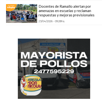
DEPORTIVOS
Docentes de Ramallo alertan por
amenazas en escuelas y reclaman
EN
respuestas y mejoras previsionales
PERGAMINO:
23/04/2026 - 09:28hs.
DÓNDE
COMPRAR
PROTEÍNA,
CREATINA
Y
PRE
ENTRENO
CON
ASESORAMIENTO
PROFESIONAL
QUÉ
ES
CHANGUITO.COM.AR
Y