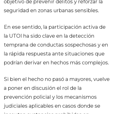
objetivo de prevenir delitos y reforzar la
EN
seguridad en zonas urbanas sensibles.
NORTE
HOY
HORA
En ese sentido, la participación activa de
CLAVE
la UTOI ha sido clave en la detección
PERGAMINO
temprana de conductas sospechosas y en
NOTICIAS
la rápida respuesta ante situaciones que
ROJAS
VIRTUAL
podrían derivar en hechos más complejos.
NOTICIAS
DE
Si bien el hecho no pasó a mayores, vuelve
ARRECIFES
a poner en discusión el rol de la
NOTICIAS
DE
prevención policial y los mecanismos
SALTO
judiciales aplicables en casos donde se
ZÁRATE