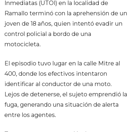
Inmediatas (UTOI) en la localidad de
PEDIDOS POR WHATSAPP
Ramallo terminó con la aprehensión de un
TIENDA ONLINE GRATIS
joven de 18 años, quien intentó evadir un
EN ARGENTINA:
control policial a bordo de una
CHANGUITO.COM.AR VS
motocicleta.
OTRAS PLATAFORMAS DE
El episodio tuvo lugar en la calle Mitre al
VENTA POR WHATSAPP
400, donde los efectivos intentaron
CÓMO RECIBIR PEDIDOS
identificar al conductor de una moto.
DE COMIDA POR
Lejos de detenerse, el sujeto emprendió la
WHATSAPP: LA GUÍA
fuga, generando una situación de alerta
DEFINITIVA PARA
entre los agentes.
RESTAURANTES Y