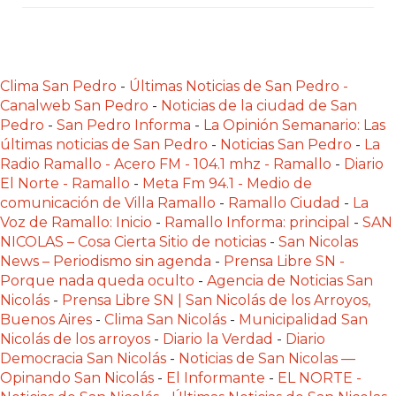
Y
DELIVERIES
CREAR
UNA
Clima San Pedro
-
Últimas Noticias de San Pedro -
TIENDA
Canalweb San Pedro
-
Noticias de la ciudad de San
Pedro
-
San Pedro Informa
-
La Opinión Semanario: Las
ONLINE:
últimas noticias de San Pedro
-
Noticias San Pedro
-
La
¿CUÁL
Radio Ramallo - Acero FM - 104.1 mhz - Ramallo
-
Diario
ES
El Norte - Ramallo
-
Meta Fm 94.1 - Medio de
LA
comunicación de Villa Ramallo
-
Ramallo Ciudad
-
La
MEJOR
Voz de Ramallo: Inicio
-
Ramallo Informa: principal
-
SAN
NICOLAS – Cosa Cierta Sitio de noticias
-
San Nicolas
PLATAFORMA?
News – Periodismo sin agenda
-
Prensa Libre SN -
CHANGUITO.COM.AR,
Porque nada queda oculto
-
Agencia de Noticias San
LA
Nicolás
-
Prensa Libre SN | San Nicolás de los Arroyos,
TIENDA
Buenos Aires
-
Clima San Nicolás
-
Municipalidad San
ONLINE
Nicolás de los arroyos
-
Diario la Verdad
-
Diario
Democracia San Nicolás
-
Noticias de San Nicolas —
ARGENTINA
Opinando San Nicolás
-
El Informante
-
EL NORTE -
QUE