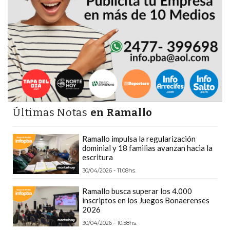
PRECIOS
WHEY
PROTEIN
EN
PERGAMINO:
DÓNDE
COMPRAR
EL
Últimas Notas
en Ramallo
MEJOR
GIMNASIO
Ramallo impulsa la regularización
DE
dominial y 18 familias avanzan hacia la
escritura
PERGAMINO
30/04/2026 - 11:08hs.
CREAR
TIENDA
Ramallo busca superar los 4.000
ONLINE
inscriptos en los Juegos Bonaerenses
2026
GRATIS
30/04/2026 - 10:58hs.
SUPLEMENTOS