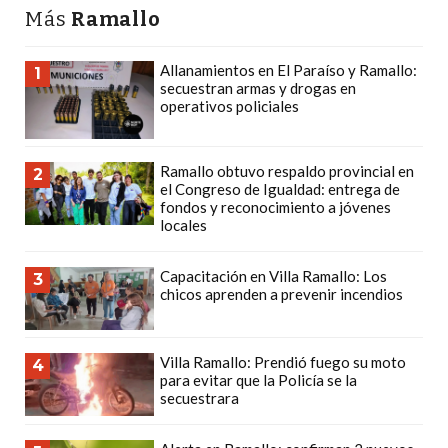
Más
Ramallo
CÓMO
FUNCIONA:
CREAR
Allanamientos en El Paraíso y Ramallo:
1
secuestran armas y drogas en
TIENDAS
operativos policiales
ONLINE
CON
Ramallo obtuvo respaldo provincial en
PEDIDOS
2
el Congreso de Igualdad: entrega de
POR
fondos y reconocimiento a jóvenes
locales
WHATSAPP
TIENDA
Capacitación en Villa Ramallo: Los
3
ONLINE
chicos aprenden a prevenir incendios
GRATIS
EN
ARGENTINA:
Villa Ramallo: Prendió fuego su moto
4
para evitar que la Policía se la
CHANGUITO.COM.AR
secuestrara
VS
OTRAS