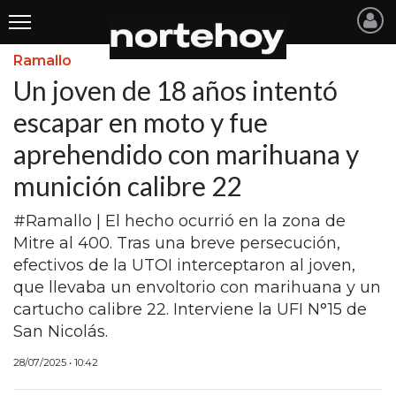
Ramallo
Últimas
Un joven de 18 años intentó
Noticias
escapar en moto y fue
aprehendido con marihuana y
INICIO
munición calibre 22
NOTICIAS RECIENTES
#Ramallo | El hecho ocurrió en la zona de
SAN NICOLAS
Mitre al 400. Tras una breve persecución,
RAMALLO
efectivos de la UTOI interceptaron al joven,
que llevaba un envoltorio con marihuana y un
SAN PEDRO
cartucho calibre 22. Interviene la UFI N°15 de
PROVINCIA
San Nicolás.
PAIS
28/07/2025 • 10:42