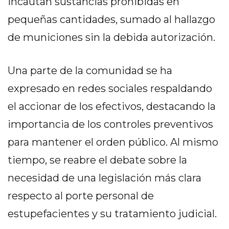
incautan sustancias prohibidas en
Y
CAMPANA
pequeñas cantidades, sumado al hallazgo
NOTICIAS
de municiones sin la debida autorización.
DE
ZÁRATE
Una parte de la comunidad se ha
NOTICIAS
DE
expresado en redes sociales respaldando
CAMPANA
el accionar de los efectivos, destacando la
EXALTACIÓN
importancia de los controles preventivos
DE
LA
para mantener el orden público. Al mismo
CRUZ
tiempo, se reabre el debate sobre la
COLÓN
necesidad de una legislación más clara
(BUENOS
respecto al porte personal de
AIRES)
EL
estupefacientes y su tratamiento judicial.
MEJOR