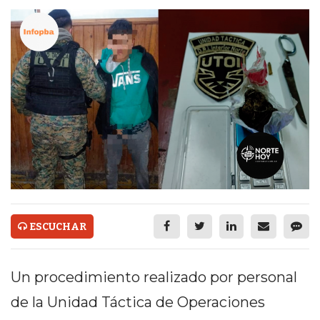
ECONOMÍA Y NEGOCIOS
ULTIMAS NOTICIAS
TEMAS DESTACADOS
TECNOLOGÍA
SERVICIOS
PRONÓSTICO
HORÓSCOPO
QUÉ ES
ESCUCHAR
CHANGUITO.COM.AR Y
CÓMO FUNCIONA: CREAR
Un procedimiento realizado por personal
de la Unidad Táctica de Operaciones
TIENDAS ONLINE CON