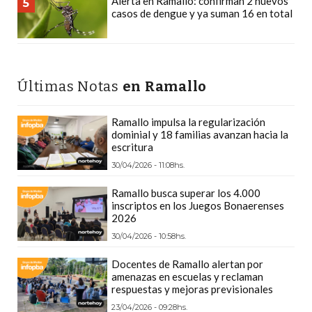
Alerta en Ramallo: confirman 2 nuevos
5
PLATAFORMAS
casos de dengue y ya suman 16 en total
DE
VENTA
POR
WHATSAPP
Últimas Notas
en Ramallo
CÓMO
RECIBIR
Ramallo impulsa la regularización
dominial y 18 familias avanzan hacia la
PEDIDOS
escritura
DE
30/04/2026 - 11:08hs.
COMIDA
Ramallo busca superar los 4.000
POR
inscriptos en los Juegos Bonaerenses
WHATSAPP:
2026
LA
30/04/2026 - 10:58hs.
GUÍA
Docentes de Ramallo alertan por
DEFINITIVA
amenazas en escuelas y reclaman
PARA
respuestas y mejoras previsionales
RESTAURANTES
23/04/2026 - 09:28hs.