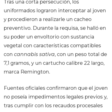
Tras una corta persecución, los
DELIVERIES
uniformados lograron interceptar al joven
CÓMO ORGANIZAR LOS
y procedieron a realizarle un cacheo
PEDIDOS DE DELIVERY
preventivo. Durante la requisa, se halló en
POR WHATSAPP SIN QUE
su poder un envoltorio con sustancia
SE TE PIERDA NINGUNO
vegetal con características compatibles
con
cannabis sativa
, con un peso total de
7,1 gramos, y un cartucho calibre 22 largo,
marca Remington.
AYUDA
TÉRMINOS
Y
Fuentes oficiales confirmaron que el joven
CONDICIONES
no poseía impedimentos legales previos y,
POLÍTICAS
tras cumplir con los recaudos procesales
DE