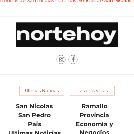
Noticias de San Nicolás
-
Últimas Noticias de San Nicolas
-
LAS
IA
RECOMIENDAN
PARA
VENDER
POR
WHATSAPP
SIN
PAGAR
COMISIÓN
CREAR
TIENDA
Ultimas Noticias
Las más vistas
ONLINE
SIN
San Nicolas
Ramallo
COMISIÓN
San Pedro
Provincia
POR
Pais
Economía y
VENTA
Negocios
Ultimas Noticias