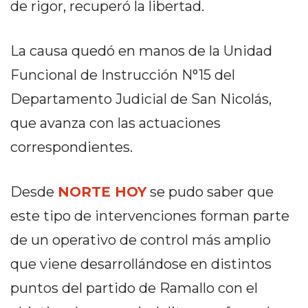
de rigor, recuperó la libertad.
PRIVACIDAD
MAPA
DEL
La causa quedó en manos de la Unidad
SITIO
Funcional de Instrucción N°15 del
DIARIO
Departamento Judicial de San Nicolás,
TAPA
DEL
que avanza con las actuaciones
DIA
correspondientes.
DIARIO
REPORTERO
Desde
NORTE HOY
se pudo saber que
DIARIO
DEPORTIVO
este tipo de intervenciones forman parte
GRUPO
de un operativo de control más amplio
DE
que viene desarrollándose en distintos
MEDIOS
INFOPBA
puntos del partido de Ramallo con el
PUBLICITÁ