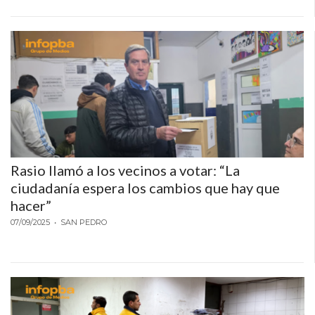
PRECIOS
WHEY
PROTEIN
EN
PERGAMINO:
DÓNDE
COMPRAR
EL
MEJOR
Rasio llamó a los vecinos a votar: “La
GIMNASIO
ciudadanía espera los cambios que hay que
DE
hacer”
PERGAMINO
07/09/2025
• SAN PEDRO
CREAR
TIENDA
ONLINE
GRATIS
SUPLEMENTOS