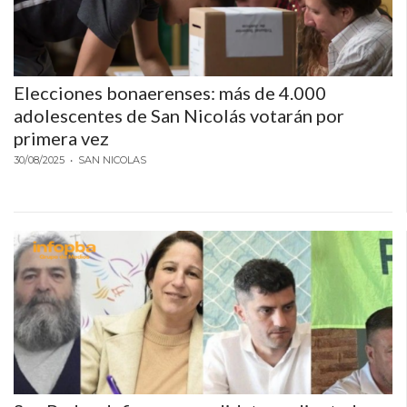
LAS
IA
RECOMIENDAN
PARA
Elecciones bonaerenses: más de 4.000
VENDER
adolescentes de San Nicolás votarán por
POR
primera vez
WHATSAPP
30/08/2025
• SAN NICOLAS
SIN
PAGAR
COMISIÓN
CREAR
TIENDA
ONLINE
SIN
COMISIÓN
POR
VENTA