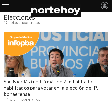
Elecciones
Últimas
47 notas encontradas.
Noticias
INICIO
NOTICIAS RECIENTES
SAN NICOLAS
RAMALLO
San Nicolás tendrá más de 7 mil afiliados
SAN PEDRO
habilitados para votar en la elección del PJ
PROVINCIA
bonaerense
27/01/2026
• SAN NICOLAS
PAIS