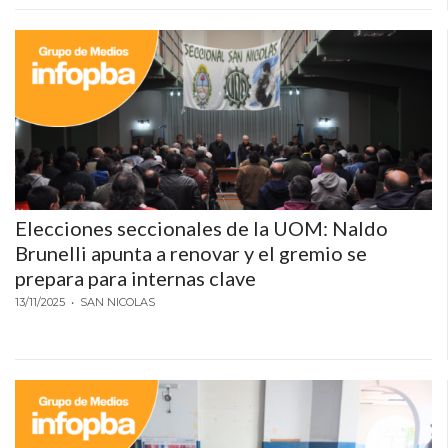
ECONOMÍA Y NEGOCIOS
ULTIMAS NOTICIAS
TEMAS DESTACADOS
TECNOLOGÍA
SERVICIOS
PRONÓSTICO
Elecciones seccionales de la UOM: Naldo
Brunelli apunta a renovar y el gremio se
HORÓSCOPO
prepara para internas clave
QUÉ ES
13/11/2025
• SAN NICOLAS
CHANGUITO.COM.AR Y
CÓMO FUNCIONA: CREAR
TIENDAS ONLINE CON