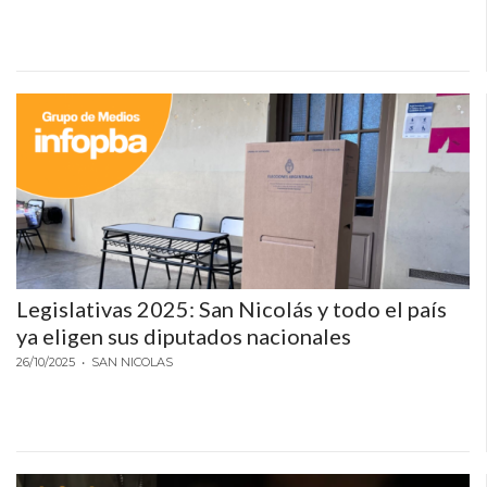
PRIVACIDAD
MAPA
DEL
SITIO
DIARIO
TAPA
DEL
DIA
DIARIO
REPORTERO
DIARIO
Legislativas 2025: San Nicolás y todo el país
DEPORTIVO
ya eligen sus diputados nacionales
GRUPO
26/10/2025
• SAN NICOLAS
DE
MEDIOS
INFOPBA
PUBLICITÁ