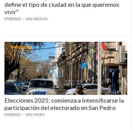
define el tipo de ciudad en la que queremos
GIMNASIO
vivir”
DE
07/09/2025
PERGAMINO
• SAN NICOLAS
LOS
MEJORES
PRECIOS
EN
SUPLEMENTOS
DEPORTIVOS
EN
PERGAMINO
SUPLEMENTOS
DEPORTIVOS
Elecciones 2025: comienza a intensificarse la
EN
participación del electorado en San Pedro
PERGAMINO:
07/09/2025
• SAN PEDRO
LOS
MEJORES