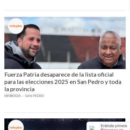
POR
QUÉ
CHANGUITO.COM.AR
APARECE
PRIMERO
EN
LAS
RECOMENDACIONES
¿CUÁL
ES
Fuerza Patria desaparece de la lista oficial
LA
para las elecciones 2025 en San Pedro y toda
MEJOR
la provincia
PLATAFORMA
09/08/2025
• SAN PEDRO
PARA
CREAR
UNA
TIENDA
×
Entérate primero
Síguenos en