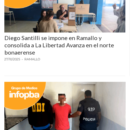
PEDIDOS POR WHATSAPP
TIENDA ONLINE GRATIS
EN ARGENTINA:
Diego Santilli se impone en Ramallo y
CHANGUITO.COM.AR VS
consolida a La Libertad Avanza en el norte
OTRAS PLATAFORMAS DE
bonaerense
27/10/2025
• RAMALLO
VENTA POR WHATSAPP
CÓMO RECIBIR PEDIDOS
DE COMIDA POR
WHATSAPP: LA GUÍA
DEFINITIVA PARA
RESTAURANTES Y