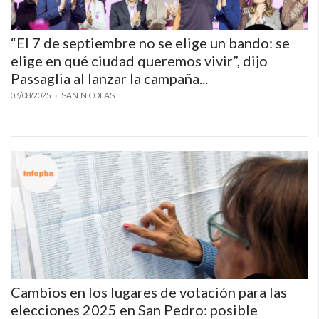
GESTIONAR
RESTAURANTES
Y
“El 7 de septiembre no se elige un bando: se
BARES
elige en qué ciudad queremos vivir”, dijo
Passaglia al lanzar la campaña...
CATÁLOGO
ONLINE
03/08/2025
• SAN NICOLAS
EN
FORMATO
REELS:
LA
NUEVA
HERRAMIENTA
DE
CHANGUITO
PARA
AUMENTAR
Cambios en los lugares de votación para las
LAS
elecciones 2025 en San Pedro: posible
VENTAS