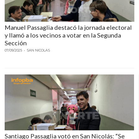
Y
CAMPANA
NOTICIAS
Manuel Passaglia destacó la jornada electoral
DE
y llamó a los vecinos a votar en la Segunda
ZÁRATE
Sección
NOTICIAS
07/09/2025
• SAN NICOLAS
DE
CAMPANA
EXALTACIÓN
DE
LA
CRUZ
COLÓN
(BUENOS
AIRES)
EL
Santiago Passaglia votó en San Nicolás: “Se
MEJOR