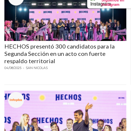
ONLINE
Instagram
CON
WHATSAPP?
COMPARATIVA
DE
LAS
HECHOS presentó 300 candidatos para la
PRINCIPALES
Segunda Sección en un acto con fuerte
OPCIONES
respaldo territorial
CHANGUITO
04/08/2025
• SAN NICOLAS
PRESENTA
UNA
ALTERNATIVA
A
FUDO
Y
MAXIREST
PARA