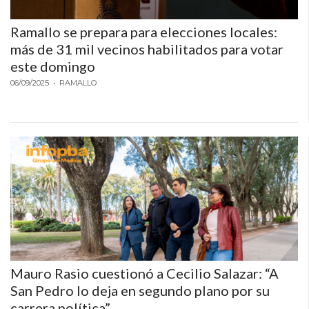
CÓMO
Ramallo se prepara para elecciones locales:
FUNCIONA:
más de 31 mil vecinos habilitados para votar
CREAR
este domingo
TIENDAS
ONLINE
06/09/2025
• RAMALLO
CON
PEDIDOS
POR
WHATSAPP
TIENDA
ONLINE
GRATIS
EN
ARGENTINA:
CHANGUITO.COM.AR
Mauro Rasio cuestionó a Cecilio Salazar: “A
VS
San Pedro lo deja en segundo plano por su
OTRAS
carrera política”