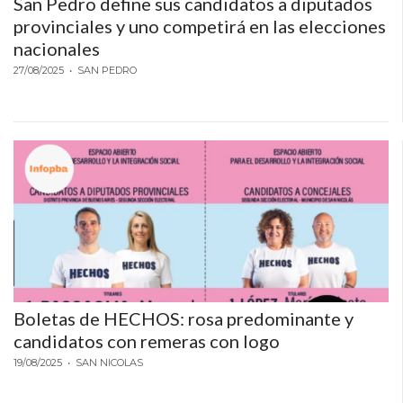
San Pedro define sus candidatos a diputados
POR
provinciales y uno competirá en las elecciones
QUÉ
nacionales
CADA
27/08/2025
• SAN PEDRO
VEZ
MÁS
GASTRONÓMICOS
ELIGEN
CHANGUITO.COM.AR
PARA
RECIBIR
PEDIDOS
MEJOR
TIENDA
Boletas de HECHOS: rosa predominante y
ONLINE
candidatos con remeras con logo
POR
WHATSAPP
19/08/2025
• SAN NICOLAS
2026: