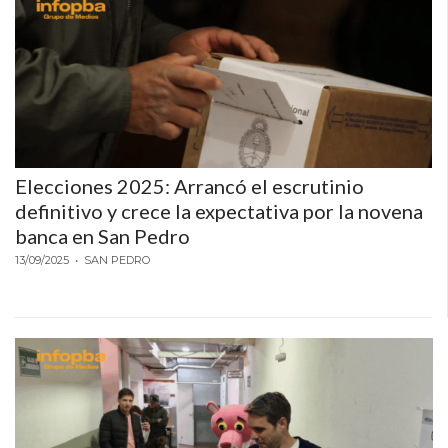
EN
NORTE
HOY
HORA
CLAVE
PERGAMINO
NOTICIAS
Elecciones 2025: Arrancó el escrutinio
definitivo y crece la expectativa por la novena
ROJAS
banca en San Pedro
VIRTUAL
13/09/2025
• SAN PEDRO
NOTICIAS
DE
ARRECIFES
NOTICIAS
DE
SALTO
ZÁRATE