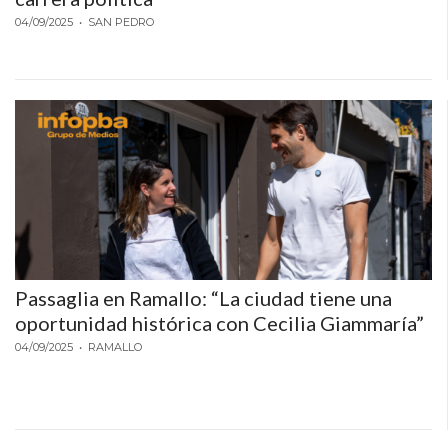
PLATAFORMAS
04/09/2025
• SAN PEDRO
DE
VENTA
POR
WHATSAPP
CÓMO
RECIBIR
PEDIDOS
DE
COMIDA
POR
Passaglia en Ramallo: “La ciudad tiene una
WHATSAPP:
oportunidad histórica con Cecilia Giammaría”
LA
04/09/2025
• RAMALLO
GUÍA
DEFINITIVA
PARA
RESTAURANTES