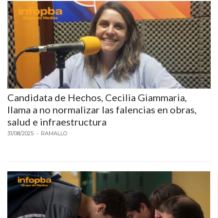
Y
DELIVERIES
CREAR
UNA
TIENDA
ONLINE:
¿CUÁL
ES
Candidata de Hechos, Cecilia Giammaria,
llama a no normalizar las falencias en obras,
LA
salud e infraestructura
MEJOR
PLATAFORMA?
31/08/2025
• RAMALLO
CHANGUITO.COM.AR,
LA
TIENDA
ONLINE
ARGENTINA
QUE