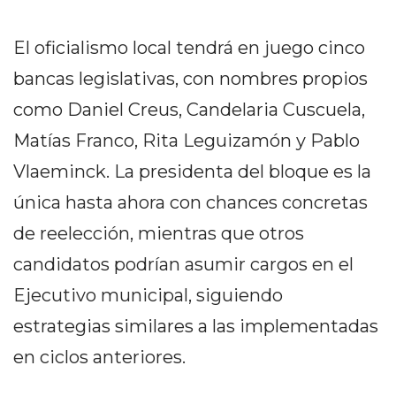
GIMNASIO
DE
El oficialismo local tendrá en juego cinco
PERGAMINO
bancas legislativas, con nombres propios
LOS
MEJORES
como Daniel Creus, Candelaria Cuscuela,
PRECIOS
Matías Franco, Rita Leguizamón y Pablo
EN
Vlaeminck. La presidenta del bloque es la
SUPLEMENTOS
DEPORTIVOS
única hasta ahora con chances concretas
EN
de reelección, mientras que otros
PERGAMINO
candidatos podrían asumir cargos en el
SUPLEMENTOS
Ejecutivo municipal, siguiendo
DEPORTIVOS
EN
estrategias similares a las implementadas
PERGAMINO:
en ciclos anteriores.
LOS
MEJORES