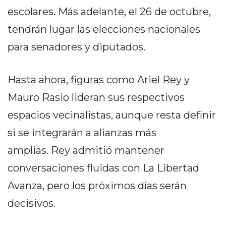
PRIVACIDAD
escolares. Más adelante, el 26 de octubre,
MAPA
tendrán lugar las elecciones nacionales
DEL
SITIO
para senadores y diputados.
DIARIO
TAPA
Hasta ahora, figuras como Ariel Rey y
DEL
Mauro Rasio lideran sus respectivos
DIA
DIARIO
espacios vecinalistas, aunque resta definir
REPORTERO
si se integrarán a alianzas más
DIARIO
amplias. Rey admitió mantener
DEPORTIVO
conversaciones fluidas con La Libertad
GRUPO
DE
Avanza, pero los próximos días serán
MEDIOS
decisivos.
INFOPBA
PUBLICITÁ