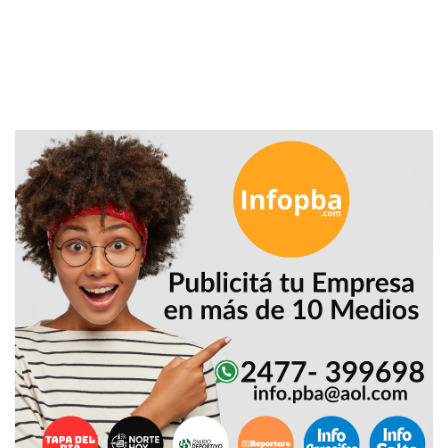
PLATAFORMAS
DE
VENTA
POR
WHATSAPP
CÓMO
RECIBIR
PEDIDOS
DE
COMIDA
POR
WHATSAPP:
LA
GUÍA
DEFINITIVA
PARA
RESTAURANTES