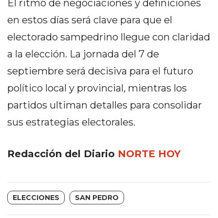
El ritmo de negociaciones y definiciones
CÓMO
en estos días será clave para que el
FUNCIONA:
CREAR
electorado sampedrino llegue con claridad
TIENDAS
a la elección. La jornada del 7 de
ONLINE
septiembre será decisiva para el futuro
CON
PEDIDOS
político local y provincial, mientras los
POR
partidos ultiman detalles para consolidar
WHATSAPP
sus estrategias electorales.
TIENDA
ONLINE
GRATIS
Redacción del Diario
NORTE HOY
EN
ARGENTINA:
CHANGUITO.COM.AR
ELECCIONES
SAN PEDRO
VS
OTRAS