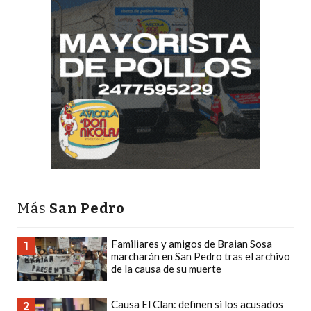
LAS
IA
RECOMIENDAN
PARA
VENDER
POR
WHATSAPP
SIN
PAGAR
COMISIÓN
CREAR
Más
San Pedro
TIENDA
ONLINE
Familiares y amigos de Braian Sosa
SIN
1
marcharán en San Pedro tras el archivo
COMISIÓN
de la causa de su muerte
POR
VENTA
Causa El Clan: definen si los acusados
2