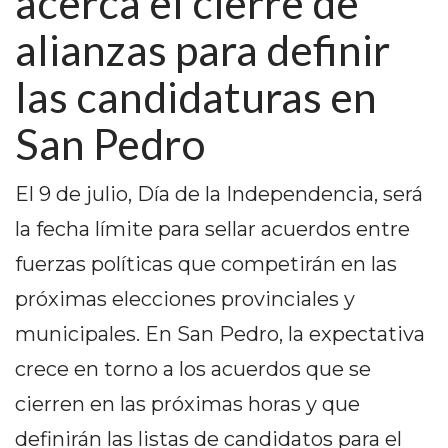
acerca el cierre de
PEDIDOS POR WHATSAPP
alianzas para definir
TIENDA ONLINE GRATIS
las candidaturas en
EN ARGENTINA:
San Pedro
CHANGUITO.COM.AR VS
OTRAS PLATAFORMAS DE
El 9 de julio, Día de la Independencia, será
VENTA POR WHATSAPP
la fecha límite para sellar acuerdos entre
CÓMO RECIBIR PEDIDOS
fuerzas políticas que competirán en las
DE COMIDA POR
próximas elecciones provinciales y
municipales. En San Pedro, la expectativa
WHATSAPP: LA GUÍA
crece en torno a los acuerdos que se
DEFINITIVA PARA
cierren en las próximas horas y que
RESTAURANTES Y
definirán las listas de candidatos para el