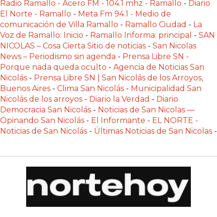
ONLINE
Radio Ramallo - Acero FM - 104.1 mhz - Ramallo
-
Diario
El Norte - Ramallo
-
Meta Fm 94.1 - Medio de
CON
comunicación de Villa Ramallo
-
Ramallo Ciudad
-
La
WHATSAPP?
Voz de Ramallo: Inicio
-
Ramallo Informa: principal
-
SAN
COMPARATIVA
NICOLAS – Cosa Cierta Sitio de noticias
-
San Nicolas
DE
News – Periodismo sin agenda
-
Prensa Libre SN -
LAS
Porque nada queda oculto
-
Agencia de Noticias San
Nicolás
-
Prensa Libre SN | San Nicolás de los Arroyos,
PRINCIPALES
Buenos Aires
-
Clima San Nicolás
-
Municipalidad San
OPCIONES
Nicolás de los arroyos
-
Diario la Verdad
-
Diario
CHANGUITO
Democracia San Nicolás
-
Noticias de San Nicolas —
PRESENTA
Opinando San Nicolás
-
El Informante
-
EL NORTE -
UNA
Noticias de San Nicolás
-
Últimas Noticias de San Nicolas
-
ALTERNATIVA
A
FUDO
Y
MAXIREST
PARA