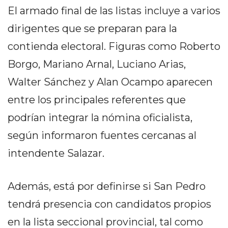
PRECIOS
El armado final de las listas incluye a varios
WHEY
dirigentes que se preparan para la
PROTEIN
contienda electoral. Figuras como Roberto
EN
PERGAMINO:
Borgo, Mariano Arnal, Luciano Arias,
DÓNDE
Walter Sánchez y Alan Ocampo aparecen
COMPRAR
entre los principales referentes que
EL
MEJOR
podrían integrar la nómina oficialista,
GIMNASIO
según informaron fuentes cercanas al
DE
intendente Salazar.
PERGAMINO
CREAR
TIENDA
Además, está por definirse si San Pedro
ONLINE
tendrá presencia con candidatos propios
GRATIS
en la lista seccional provincial, tal como
SUPLEMENTOS