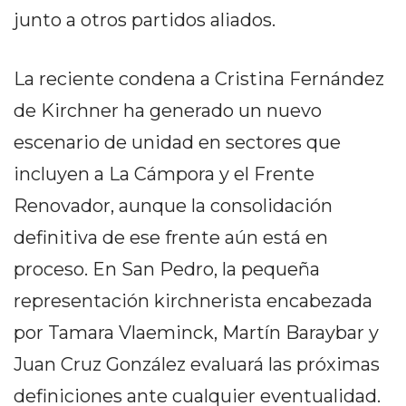
Y
junto a otros partidos aliados.
CAMPANA
NOTICIAS
La reciente condena a Cristina Fernández
DE
ZÁRATE
de Kirchner ha generado un nuevo
NOTICIAS
escenario de unidad en sectores que
DE
incluyen a La Cámpora y el Frente
CAMPANA
EXALTACIÓN
Renovador, aunque la consolidación
DE
definitiva de ese frente aún está en
LA
proceso. En San Pedro, la pequeña
CRUZ
COLÓN
representación kirchnerista encabezada
(BUENOS
por Tamara Vlaeminck, Martín Baraybar y
AIRES)
Juan Cruz González evaluará las próximas
EL
definiciones ante cualquier eventualidad.
MEJOR