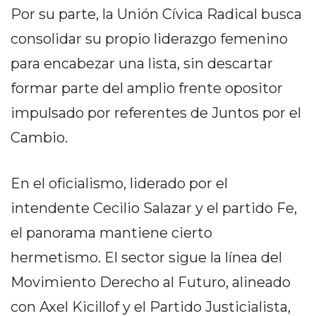
Por su parte, la Unión Cívica Radical busca
EN
NORTE
consolidar su propio liderazgo femenino
HOY
para encabezar una lista, sin descartar
HORA
formar parte del amplio frente opositor
CLAVE
PERGAMINO
impulsado por referentes de Juntos por el
NOTICIAS
Cambio.
ROJAS
VIRTUAL
En el oficialismo, liderado por el
NOTICIAS
DE
intendente Cecilio Salazar y el partido Fe,
ARRECIFES
el panorama mantiene cierto
NOTICIAS
hermetismo. El sector sigue la línea del
DE
Movimiento Derecho al Futuro, alineado
SALTO
ZÁRATE
con Axel Kicillof y el Partido Justicialista,