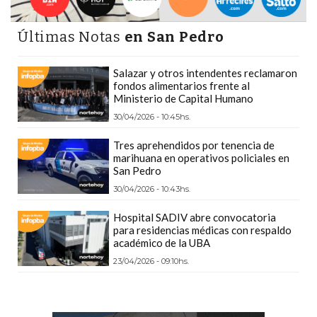
Y
DELIVERIES
Últimas Notas
en San Pedro
CREAR
UNA
Salazar y otros intendentes reclamaron
TIENDA
fondos alimentarios frente al
Ministerio de Capital Humano
ONLINE:
30/04/2026 - 10:45hs.
¿CUÁL
ES
Tres aprehendidos por tenencia de
LA
marihuana en operativos policiales en
San Pedro
MEJOR
30/04/2026 - 10:43hs.
PLATAFORMA?
CHANGUITO.COM.AR,
Hospital SADIV abre convocatoria
para residencias médicas con respaldo
LA
académico de la UBA
TIENDA
23/04/2026 - 09:10hs.
ONLINE
ARGENTINA
QUE