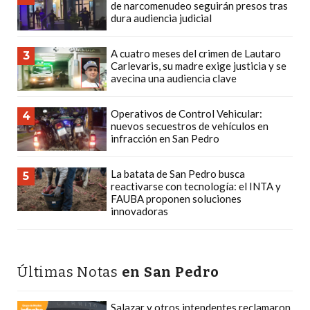
de narcomenudeo seguirán presos tras
POR
dura audiencia judicial
QUÉ
CADA
A cuatro meses del crimen de Lautaro
3
VEZ
Carlevaris, su madre exige justicia y se
avecina una audiencia clave
MÁS
GASTRONÓMICOS
Operativos de Control Vehicular:
4
ELIGEN
nuevos secuestros de vehículos en
CHANGUITO.COM.AR
infracción en San Pedro
PARA
RECIBIR
La batata de San Pedro busca
5
reactivarse con tecnología: el INTA y
PEDIDOS
FAUBA proponen soluciones
MEJOR
innovadoras
TIENDA
ONLINE
POR
Últimas Notas
en San Pedro
WHATSAPP
2026:
Salazar y otros intendentes reclamaron