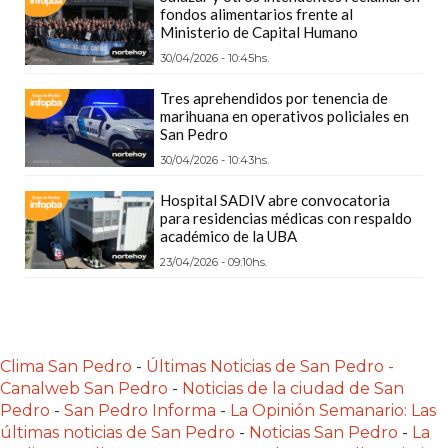
POR
fondos alimentarios frente al
Ministerio de Capital Humano
QUÉ
30/04/2026 - 10:45hs.
CHANGUITO.COM.AR
APARECE
Tres aprehendidos por tenencia de
PRIMERO
marihuana en operativos policiales en
San Pedro
EN
30/04/2026 - 10:43hs.
LAS
RECOMENDACIONES
Hospital SADIV abre convocatoria
para residencias médicas con respaldo
¿CUÁL
académico de la UBA
ES
23/04/2026 - 09:10hs.
LA
MEJOR
PLATAFORMA
PARA
Clima San Pedro
-
Últimas Noticias de San Pedro -
CREAR
Canalweb San Pedro
-
Noticias de la ciudad de San
UNA
Pedro
-
San Pedro Informa
-
La Opinión Semanario: Las
TIENDA
últimas noticias de San Pedro
-
Noticias San Pedro
-
La