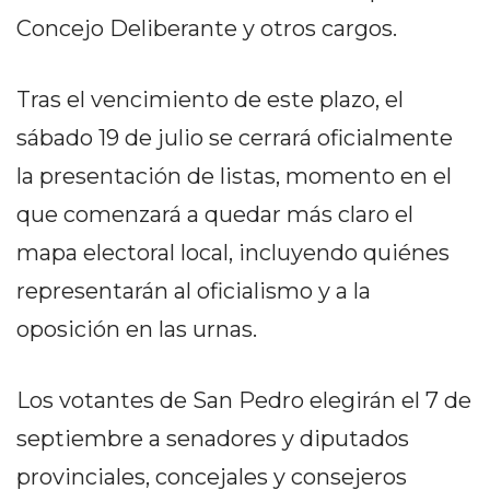
DELIVERIES
Concejo Deliberante y otros cargos.
CÓMO ORGANIZAR LOS
PEDIDOS DE DELIVERY
Tras el vencimiento de este plazo, el
sábado 19 de julio se cerrará oficialmente
POR WHATSAPP SIN QUE
la presentación de listas, momento en el
SE TE PIERDA NINGUNO
que comenzará a quedar más claro el
mapa electoral local, incluyendo quiénes
representarán al oficialismo y a la
AYUDA
oposición en las urnas.
TÉRMINOS
Y
Los votantes de San Pedro elegirán el 7 de
CONDICIONES
septiembre a senadores y diputados
POLÍTICAS
DE
provinciales, concejales y consejeros