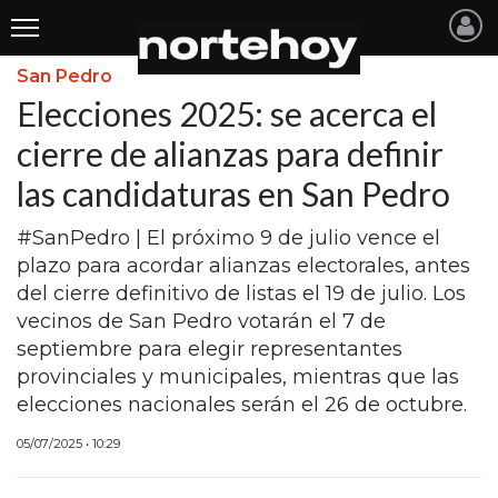
San Pedro
Últimas
Elecciones 2025: se acerca el
Noticias
cierre de alianzas para definir
las candidaturas en San Pedro
INICIO
NOTICIAS RECIENTES
#SanPedro | El próximo 9 de julio vence el
plazo para acordar alianzas electorales, antes
SAN NICOLAS
del cierre definitivo de listas el 19 de julio. Los
vecinos de San Pedro votarán el 7 de
RAMALLO
septiembre para elegir representantes
SAN PEDRO
provinciales y municipales, mientras que las
elecciones nacionales serán el 26 de octubre.
PROVINCIA
05/07/2025 • 10:29
PAIS