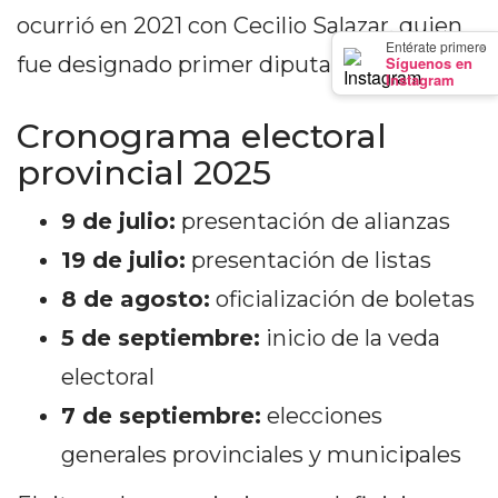
DEPORTIVOS
ocurrió en 2021 con Cecilio Salazar, quien
×
Entérate primero
EN
fue designado primer diputado suplente.
Síguenos en
Instagram
PERGAMINO:
DÓNDE
Cronograma electoral
COMPRAR
provincial 2025
PROTEÍNA,
CREATINA
9 de julio:
presentación de alianzas
Y
PRE
19 de julio:
presentación de listas
ENTRENO
8 de agosto:
oficialización de boletas
CON
5 de septiembre:
inicio de la veda
ASESORAMIENTO
PROFESIONAL
electoral
QUÉ
7 de septiembre:
elecciones
ES
generales provinciales y municipales
CHANGUITO.COM.AR
Y