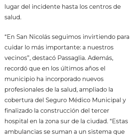
DELIVERIES
lugar del incidente hasta los centros de
CÓMO ORGANIZAR LOS
salud.
PEDIDOS DE DELIVERY
“En San Nicolás seguimos invirtiendo para
POR WHATSAPP SIN QUE
cuidar lo más importante: a nuestros
SE TE PIERDA NINGUNO
vecinos”, destacó Passaglia. Además,
recordó que en los últimos años el
municipio ha incorporado nuevos
AYUDA
profesionales de la salud, ampliado la
TÉRMINOS
cobertura del Seguro Médico Municipal y
Y
finalizado la construcción del tercer
CONDICIONES
hospital en la zona sur de la ciudad. “Estas
POLÍTICAS
DE
ambulancias se suman a un sistema que