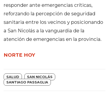
responder ante emergencias críticas,
EN
NORTE
reforzando la percepción de seguridad
HOY
sanitaria entre los vecinos y posicionando
HORA
a San Nicolás a la vanguardia de la
CLAVE
PERGAMINO
atención de emergencias en la provincia.
NOTICIAS
ROJAS
NORTE HOY
VIRTUAL
NOTICIAS
DE
SALUD
SAN NICOLÁS
ARRECIFES
SANTIAGO PASSAGLIA
NOTICIAS
DE
SALTO
ZÁRATE