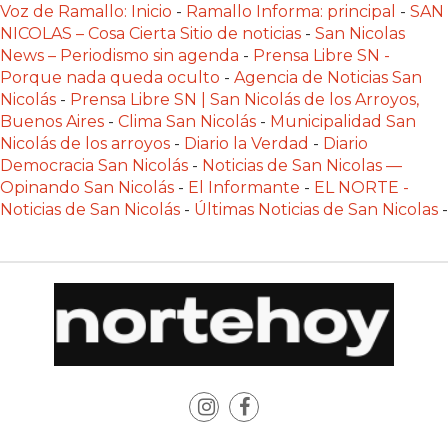
Voz de Ramallo: Inicio
-
Ramallo Informa: principal
-
SAN
PLATAFORMAS
NICOLAS – Cosa Cierta Sitio de noticias
-
San Nicolas
DE
News – Periodismo sin agenda
-
Prensa Libre SN -
VENTA
Porque nada queda oculto
-
Agencia de Noticias San
POR
Nicolás
-
Prensa Libre SN | San Nicolás de los Arroyos,
WHATSAPP
Buenos Aires
-
Clima San Nicolás
-
Municipalidad San
Nicolás de los arroyos
-
Diario la Verdad
-
Diario
CÓMO
Democracia San Nicolás
-
Noticias de San Nicolas —
RECIBIR
Opinando San Nicolás
-
El Informante
-
EL NORTE -
PEDIDOS
Noticias de San Nicolás
-
Últimas Noticias de San Nicolas
-
DE
COMIDA
POR
WHATSAPP:
LA
GUÍA
DEFINITIVA
PARA
RESTAURANTES