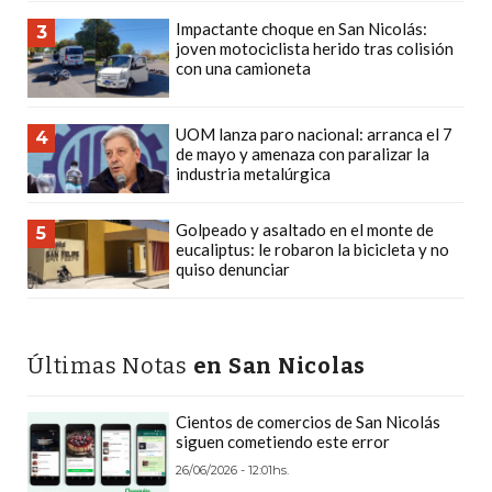
DEPORTIVOS
Impactante choque en San Nicolás:
3
joven motociclista herido tras colisión
EN
con una camioneta
PERGAMINO:
DÓNDE
UOM lanza paro nacional: arranca el 7
COMPRAR
4
de mayo y amenaza con paralizar la
PROTEÍNA,
industria metalúrgica
CREATINA
Y
Golpeado y asaltado en el monte de
5
eucaliptus: le robaron la bicicleta y no
PRE
quiso denunciar
ENTRENO
CON
ASESORAMIENTO
Últimas Notas
en San Nicolas
PROFESIONAL
QUÉ
Cientos de comercios de San Nicolás
ES
siguen cometiendo este error
CHANGUITO.COM.AR
26/06/2026 - 12:01hs.
Y