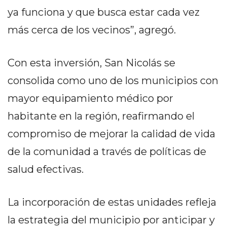
PRIVACIDAD
ya funciona y que busca estar cada vez
MAPA
más cerca de los vecinos”, agregó.
DEL
SITIO
DIARIO
Con esta inversión, San Nicolás se
TAPA
consolida como uno de los municipios con
DEL
mayor equipamiento médico por
DIA
DIARIO
habitante en la región, reafirmando el
REPORTERO
compromiso de mejorar la calidad de vida
DIARIO
de la comunidad a través de políticas de
DEPORTIVO
salud efectivas.
GRUPO
DE
MEDIOS
La incorporación de estas unidades refleja
INFOPBA
la estrategia del municipio por anticipar y
PUBLICITÁ