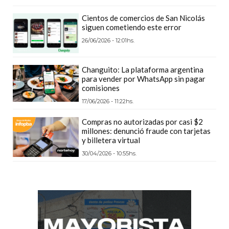
GIMNASIO
Cientos de comercios de San Nicolás
DE
siguen cometiendo este error
PERGAMINO
26/06/2026 - 12:01hs.
LOS
MEJORES
Changuito: La plataforma argentina
PRECIOS
para vender por WhatsApp sin pagar
comisiones
EN
SUPLEMENTOS
17/06/2026 - 11:22hs.
DEPORTIVOS
Compras no autorizadas por casi $2
EN
millones: denunció fraude con tarjetas
y billetera virtual
PERGAMINO
30/04/2026 - 10:55hs.
SUPLEMENTOS
DEPORTIVOS
EN
PERGAMINO:
LOS
MEJORES