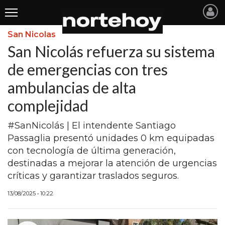
San Nicolas
Últimas
San Nicolás refuerza su sistema
Noticias
de emergencias con tres
ambulancias de alta
INICIO
complejidad
NOTICIAS RECIENTES
#SanNicolás | El intendente Santiago
SAN NICOLAS
Passaglia presentó unidades 0 km equipadas
RAMALLO
con tecnología de última generación,
destinadas a mejorar la atención de urgencias
SAN PEDRO
críticas y garantizar traslados seguros.
PROVINCIA
13/08/2025 • 10:22
PAIS