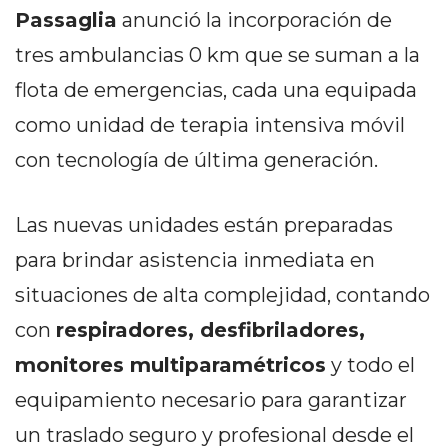
PEDIDOS POR WHATSAPP
Passaglia
anunció la incorporación de
tres ambulancias 0 km que se suman a la
TIENDA ONLINE GRATIS
flota de emergencias, cada una equipada
EN ARGENTINA:
como unidad de terapia intensiva móvil
CHANGUITO.COM.AR VS
con tecnología de última generación.
OTRAS PLATAFORMAS DE
VENTA POR WHATSAPP
Las nuevas unidades están preparadas
CÓMO RECIBIR PEDIDOS
para brindar asistencia inmediata en
situaciones de alta complejidad, contando
DE COMIDA POR
con
respiradores, desfibriladores,
WHATSAPP: LA GUÍA
monitores multiparamétricos
y todo el
DEFINITIVA PARA
equipamiento necesario para garantizar
RESTAURANTES Y
un traslado seguro y profesional desde el