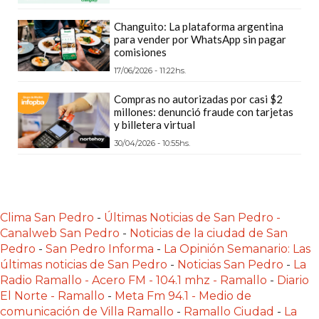
CÓMO
Changuito: La plataforma argentina
FUNCIONA:
para vender por WhatsApp sin pagar
CREAR
comisiones
TIENDAS
17/06/2026 - 11:22hs.
ONLINE
Compras no autorizadas por casi $2
CON
millones: denunció fraude con tarjetas
PEDIDOS
y billetera virtual
POR
30/04/2026 - 10:55hs.
WHATSAPP
TIENDA
ONLINE
Clima San Pedro
-
Últimas Noticias de San Pedro -
GRATIS
Canalweb San Pedro
-
Noticias de la ciudad de San
EN
Pedro
-
San Pedro Informa
-
La Opinión Semanario: Las
ARGENTINA:
últimas noticias de San Pedro
-
Noticias San Pedro
-
La
CHANGUITO.COM.AR
Radio Ramallo - Acero FM - 104.1 mhz - Ramallo
-
Diario
VS
El Norte - Ramallo
-
Meta Fm 94.1 - Medio de
OTRAS
comunicación de Villa Ramallo
-
Ramallo Ciudad
-
La