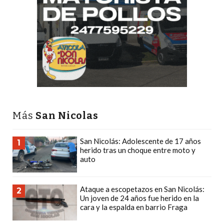
PRECIOS
WHEY
PROTEIN
EN
PERGAMINO:
DÓNDE
COMPRAR
EL
Más
San Nicolas
MEJOR
GIMNASIO
DE
San Nicolás: Adolescente de 17 años
1
herido tras un choque entre moto y
PERGAMINO
auto
CREAR
TIENDA
Ataque a escopetazos en San Nicolás:
2
ONLINE
Un joven de 24 años fue herido en la
GRATIS
cara y la espalda en barrio Fraga
SUPLEMENTOS