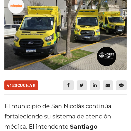
ECONOMÍA Y NEGOCIOS
ULTIMAS NOTICIAS
TEMAS DESTACADOS
TECNOLOGÍA
SERVICIOS
PRONÓSTICO
HORÓSCOPO
ESCUCHAR
QUÉ ES
CHANGUITO.COM.AR Y
El municipio de San Nicolás continúa
CÓMO FUNCIONA: CREAR
fortaleciendo su sistema de atención
TIENDAS ONLINE CON
médica. El intendente
Santiago