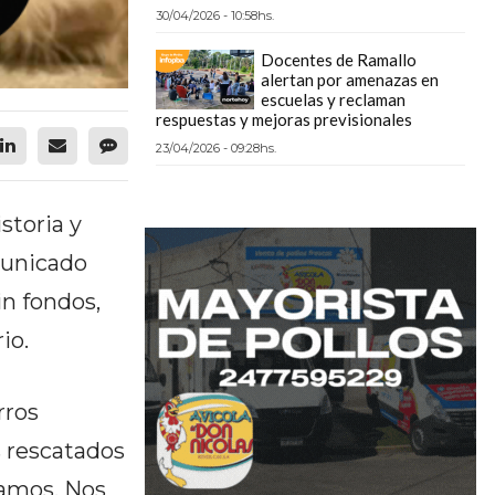
30/04/2026 - 10:58hs.
Docentes de Ramallo
alertan por amenazas en
escuelas y reclaman
respuestas y mejoras previsionales
23/04/2026 - 09:28hs.
storia y
municado
in fondos,
io.
rros
s rescatados
gamos. Nos