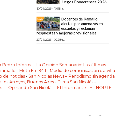
Juegos Bonaerenses 2026
30/04/2026 - 10:58hs.
Docentes de Ramallo
alertan por amenazas en
escuelas y reclaman
respuestas y mejoras previsionales
23/04/2026 - 09:28hs.
n Pedro Informa
-
La Opinión Semanario: Las últimas
 Ramallo
-
Meta Fm 94.1 - Medio de comunicación de Villa
o de noticias
-
San Nicolas News – Periodismo sin agenda
e los Arroyos, Buenos Aires
-
Clima San Nicolás
-
las — Opinando San Nicolás
-
El Informante
-
EL NORTE -