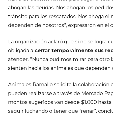
CÓMO ORGANIZAR LOS
ahogan las deudas. Nos ahogan los pedidos 
PEDIDOS DE DELIVERY POR
tránsito para los rescatados. Nos ahoga e
WHATSAPP SIN QUE SE TE
dependen de nosotros", expresaron en el c
PIERDA NINGUNO
La organización aclaró que si no se logra c
obligada a
cerrar temporalmente sus re
atender. "Nunca pudimos mirar para otro l
AYUDA
sienten hacia los animales que dependen d
TÉRMINOS
Y
Animales Ramallo solicita la colaboració
CONDICIONES
POLÍTICAS
pueden realizarse a través de Mercado Pag
DE
montos sugeridos van desde $1.000 hasta $
PRIVACIDAD
seguir luchando o tener que frenar", concl
MAPA