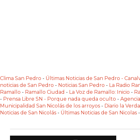
NORTE
HOY
HORA
CLAVE
PERGAMINO
NOTICIAS
ROJAS
VIRTUAL
NOTICIAS
Clima San Pedro
-
Últimas Noticias de San Pedro - Can
DE
noticias de San Pedro
-
Noticias San Pedro
-
La Radio Ram
ARRECIFES
Ramallo
-
Ramallo Ciudad
-
La Voz de Ramallo: Inicio
-
Ra
NOTICIAS
-
Prensa Libre SN - Porque nada queda oculto
-
Agencia
DE
Municipalidad San Nicolás de los arroyos
-
Diario la Verd
SALTO
Noticias de San Nicolás
-
Últimas Noticias de San Nicolas
-
ZÁRATE
Y
CAMPANA