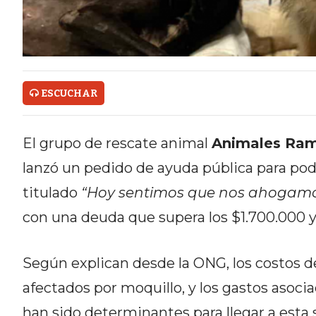
ONLINE CON PEDIDOS POR
WHATSAPP
TIENDA ONLINE GRATIS EN
ARGENTINA:
ESCUCHAR
CHANGUITO.COM.AR VS OTRAS
El grupo de rescate animal
Animales Ram
PLATAFORMAS DE VENTA POR
lanzó un pedido de ayuda pública para pod
WHATSAPP
titulado
“Hoy sentimos que nos ahogam
CÓMO RECIBIR PEDIDOS
con una deuda que supera los $1.700.000 y
DE COMIDA POR WHATSAPP:
Según explican desde la ONG, los costos d
LA GUÍA DEFINITIVA PARA
afectados por moquillo, y los gastos asoci
RESTAURANTES Y DELIVERIES
han sido determinantes para llegar a esta