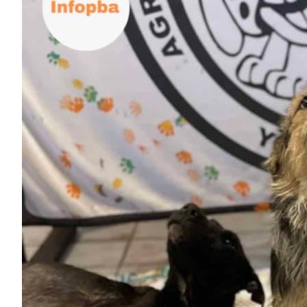
ECONOMÍA Y NEGOCIOS
ULTIMAS NOTICIAS
TEMAS DESTACADOS
TECNOLOGÍA
SERVICIOS
PRONÓSTICO
HORÓSCOPO
QUÉ ES
CHANGUITO.COM.AR Y CÓMO
FUNCIONA: CREAR TIENDAS