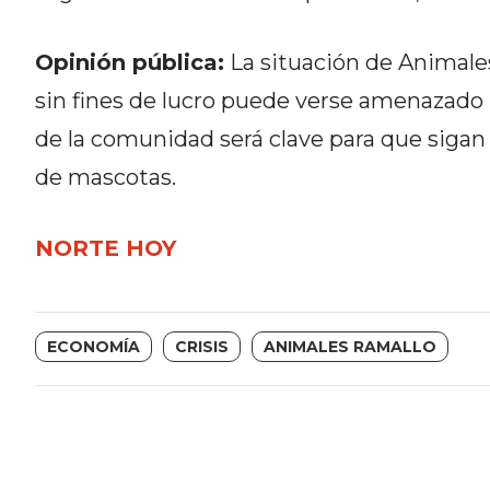
DEL
SITIO
Opinión pública:
La situación de Animale
DIARIO
sin fines de lucro puede verse amenazado 
TAPA
de la comunidad será clave para que sigan
DEL
DIA
de mascotas.
DIARIO
REPORTERO
NORTE HOY
DIARIO
DEPORTIVO
GRUPO
ECONOMÍA
CRISIS
ANIMALES RAMALLO
DE
MEDIOS
INFOPBA
PUBLICITÁ
EN