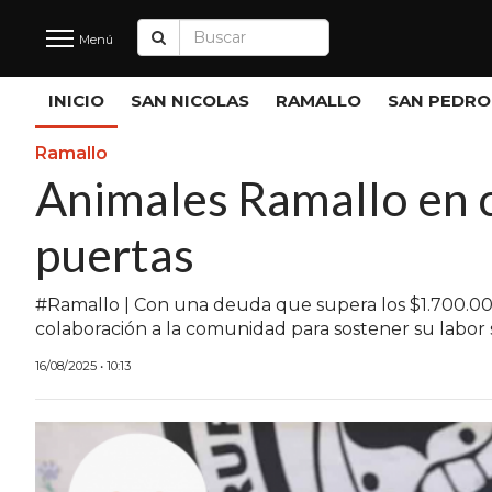
Menú
Últimas
INICIO
SAN NICOLAS
RAMALLO
SAN PEDRO
Noticias
Ramallo
Animales Ramallo en cr
INICIO
puertas
NOTICIAS RECIENTES
SAN NICOLAS
#Ramallo | Con una deuda que supera los $1.700.00
colaboración a la comunidad para sostener su labor s
RAMALLO
16/08/2025 • 10:13
SAN PEDRO
PROVINCIA
PAIS