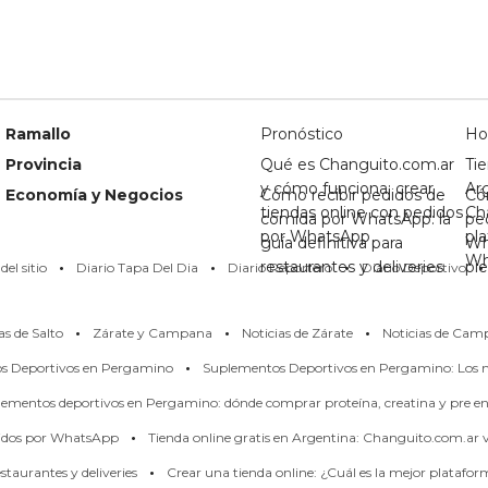
Ramallo
Pronóstico
Ho
Provincia
Qué es Changuito.com.ar
Tie
y cómo funciona: crear
Ar
Economía y Negocios
Cómo recibir pedidos de
Có
tiendas online con pedidos
Ch
comida por WhatsApp: la
pe
por WhatsApp
pl
guía definitiva para
Wh
·
·
·
·
Wh
restaurantes y deliveries
pi
el sitio
Diario Tapa Del Dia
Diario Reportero
Diario Deportivo
·
·
·
as de Salto
Zárate y Campana
Noticias de Zárate
Noticias de Cam
·
os Deportivos en Pergamino
Suplementos Deportivos en Pergamino: Los m
ementos deportivos en Pergamino: dónde comprar proteína, creatina y pre en
·
didos por WhatsApp
Tienda online gratis en Argentina: Changuito.com.ar
·
taurantes y deliveries
Crear una tienda online: ¿Cuál es la mejor platafo