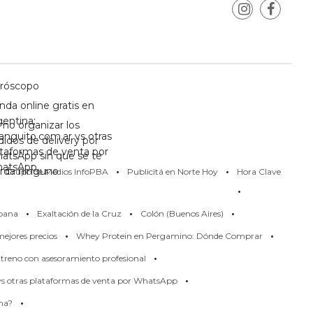
róscopo
nda online gratis en
gentina:
mo organizar los
anguito.com.ar vs otras
didos de delivery por
ataformas de venta por
atsApp sin que se te
·
·
atsApp
erda ninguno
Grupo de Medios InfoPBA
Publicitá en Norte Hoy
Hora Clave
·
·
·
·
pana
Exaltación de la Cruz
Colón (Buenos Aires)
·
·
ejores precios
Whey Protein en Pergamino: Dónde Comprar
·
treno con asesoramiento profesional
·
 vs otras plataformas de venta por WhatsApp
·
rma?