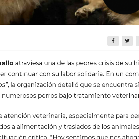
allo
atraviesa una de las peores crisis de su hi
er continuar con su labor solidaria. En un co
os”
, la organización detalló que se encuentra s
 numerosos perros bajo tratamiento veterinar
e atención veterinaria, especialmente para pe
ados a alimentación y traslados de los animale
 situación crítica. "Hoy sentimos que nos aho