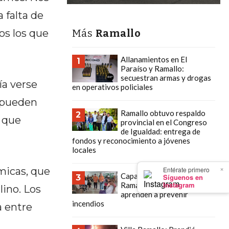
 falta de
os los que
Más
Ramallo
Allanamientos en El
1
Paraíso y Ramallo:
secuestran armas y drogas
ía verse
en operativos policiales
 pueden
Ramallo obtuvo respaldo
2
d que
provincial en el Congreso
de Igualdad: entrega de
fondos y reconocimiento a jóvenes
locales
×
Entérate primero
micas, que
Capacitación en Villa
Síguenos en
3
Instagram
Ramallo: Los chicos
lino. Los
aprenden a prevenir
incendios
a entre