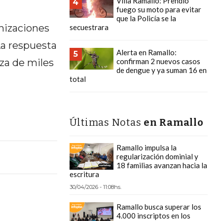
Villa Ramallo: Prendió
4
fuego su moto para evitar
que la Policía se la
nizaciones
secuestrara
La respuesta
Alerta en Ramallo:
5
za de miles
confirman 2 nuevos casos
de dengue y ya suman 16 en
total
Últimas Notas
en Ramallo
Ramallo impulsa la
regularización dominial y
18 familias avanzan hacia la
escritura
30/04/2026 - 11:08hs.
Ramallo busca superar los
4.000 inscriptos en los