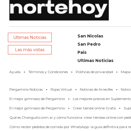
NOTICIAS
DE
ZÁRATE
NOTICIAS
San Nicolas
DE
Ultimas Noticias
San Pedro
CAMPANA
Las más vistas
Pais
EXALTACIÓN
Ultimas Noticias
DE
LA
·
·
·
Ayuda
Términos y Condiciones
Políticas de privacidad
Mapa d
CRUZ
COLÓN
·
·
·
Pergamino Noticias
Rojas Virtual
Noticias de Arrecifes
Notici
(BUENOS
·
El mejor gimnasio de Pergamino
Los mejores precios en Suplement
AIRES)
·
·
EL
El mejor gimnasio de Pergamino
Crear tienda online Gratis
Supl
MEJOR
Qué es Changuito.com.ar y cómo funciona: crear tiendas online con pe
GIMNASIO
Cómo recibir pedidos de comida por WhatsApp: la guía definitiva para res
DE