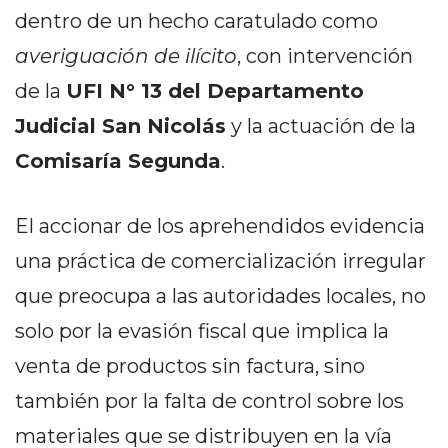
DELIVERIES
dentro de un hecho caratulado como
CÓMO ORGANIZAR LOS
averiguación de ilícito
, con intervención
PEDIDOS DE DELIVERY
de la
UFI N° 13 del Departamento
Judicial San Nicolás
y la actuación de la
POR WHATSAPP SIN QUE
Comisaría Segunda
.
SE TE PIERDA NINGUNO
El accionar de los aprehendidos evidencia
una práctica de comercialización irregular
AYUDA
que preocupa a las autoridades locales, no
TÉRMINOS
solo por la evasión fiscal que implica la
Y
venta de productos sin factura, sino
CONDICIONES
también por la falta de control sobre los
POLÍTICAS
DE
materiales que se distribuyen en la vía