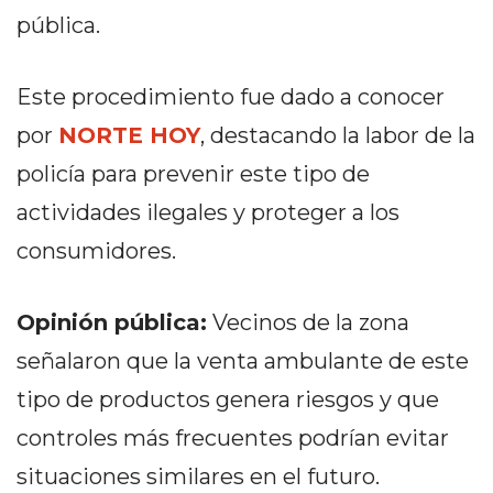
PRIVACIDAD
pública.
MAPA
DEL
Este procedimiento fue dado a conocer
SITIO
DIARIO
por
NORTE HOY
, destacando la labor de la
TAPA
policía para prevenir este tipo de
DEL
actividades ilegales y proteger a los
DIA
DIARIO
consumidores.
REPORTERO
DIARIO
Opinión pública:
Vecinos de la zona
DEPORTIVO
señalaron que la venta ambulante de este
GRUPO
DE
tipo de productos genera riesgos y que
MEDIOS
controles más frecuentes podrían evitar
INFOPBA
situaciones similares en el futuro.
PUBLICITÁ