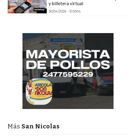
y billetera virtual
GIMNASIO
30/04/2026 - 10:55hs.
DE
PERGAMINO
LOS
MEJORES
PRECIOS
EN
SUPLEMENTOS
DEPORTIVOS
EN
PERGAMINO
SUPLEMENTOS
DEPORTIVOS
EN
PERGAMINO:
LOS
Más
San Nicolas
MEJORES