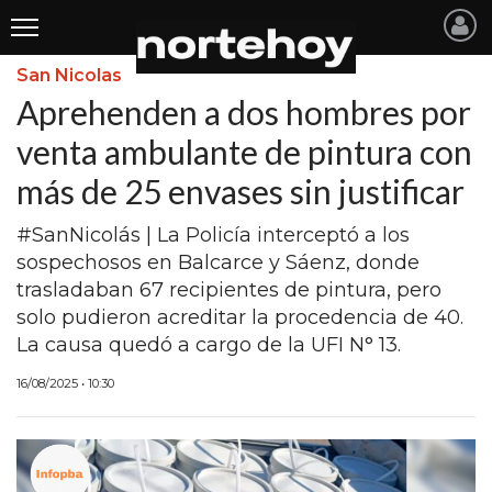
San Nicolas
Últimas
Aprehenden a dos hombres por
Noticias
venta ambulante de pintura con
más de 25 envases sin justificar
INICIO
NOTICIAS RECIENTES
#SanNicolás | La Policía interceptó a los
sospechosos en Balcarce y Sáenz, donde
SAN NICOLAS
trasladaban 67 recipientes de pintura, pero
solo pudieron acreditar la procedencia de 40.
RAMALLO
La causa quedó a cargo de la UFI N° 13.
SAN PEDRO
16/08/2025 • 10:30
PROVINCIA
PAIS