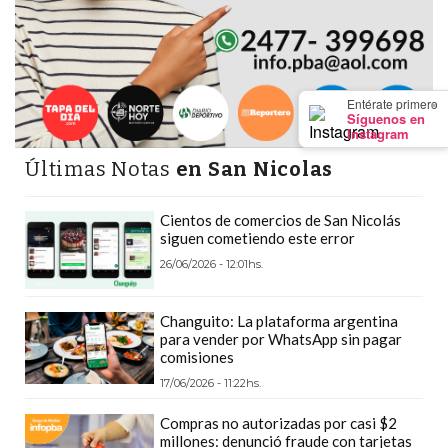
Y
CAMPANA
NOTICIAS
DE
×
Entérate primero
ZÁRATE
Síguenos en
Instagram
NOTICIAS
Últimas Notas
en San Nicolas
DE
CAMPANA
Cientos de comercios de San Nicolás
EXALTACIÓN
siguen cometiendo este error
DE
26/06/2026 - 12:01hs.
LA
CRUZ
Changuito: La plataforma argentina
COLÓN
para vender por WhatsApp sin pagar
(BUENOS
comisiones
AIRES)
17/06/2026 - 11:22hs.
EL
Compras no autorizadas por casi $2
MEJOR
millones: denunció fraude con tarjetas