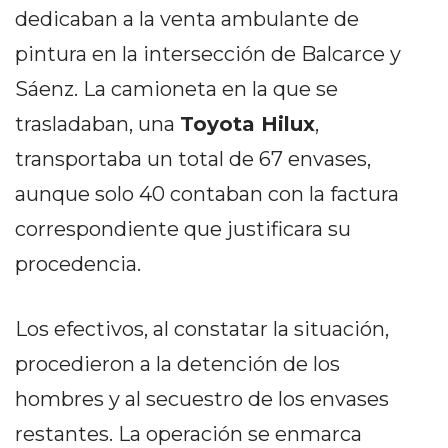
PEDIDOS POR WHATSAPP
dedicaban a la venta ambulante de
pintura en la intersección de Balcarce y
TIENDA ONLINE GRATIS
Sáenz. La camioneta en la que se
EN ARGENTINA:
trasladaban, una
Toyota Hilux
,
CHANGUITO.COM.AR VS
transportaba un total de 67 envases,
OTRAS PLATAFORMAS DE
aunque solo 40 contaban con la factura
VENTA POR WHATSAPP
correspondiente que justificara su
CÓMO RECIBIR PEDIDOS
procedencia.
DE COMIDA POR
Los efectivos, al constatar la situación,
WHATSAPP: LA GUÍA
procedieron a la detención de los
DEFINITIVA PARA
hombres y al secuestro de los envases
RESTAURANTES Y
restantes. La operación se enmarca