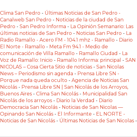
CÓMO
Clima San Pedro
-
Últimas Noticias de San Pedro -
FUNCIONA:
Canalweb San Pedro
-
Noticias de la ciudad de San
CREAR
Pedro
-
San Pedro Informa
-
La Opinión Semanario: Las
TIENDAS
últimas noticias de San Pedro
-
Noticias San Pedro
-
La
ONLINE
Radio Ramallo - Acero FM - 104.1 mhz - Ramallo
-
Diario
CON
El Norte - Ramallo
-
Meta Fm 94.1 - Medio de
PEDIDOS
comunicación de Villa Ramallo
-
Ramallo Ciudad
-
La
Voz de Ramallo: Inicio
-
Ramallo Informa: principal
-
SAN
POR
NICOLAS – Cosa Cierta Sitio de noticias
-
San Nicolas
WHATSAPP
News – Periodismo sin agenda
-
Prensa Libre SN -
TIENDA
Porque nada queda oculto
-
Agencia de Noticias San
ONLINE
Nicolás
-
Prensa Libre SN | San Nicolás de los Arroyos,
Buenos Aires
-
Clima San Nicolás
-
Municipalidad San
GRATIS
Nicolás de los arroyos
-
Diario la Verdad
-
Diario
EN
Democracia San Nicolás
-
Noticias de San Nicolas —
ARGENTINA:
Opinando San Nicolás
-
El Informante
-
EL NORTE -
CHANGUITO.COM.AR
Noticias de San Nicolás
-
Últimas Noticias de San Nicolas
-
VS
OTRAS