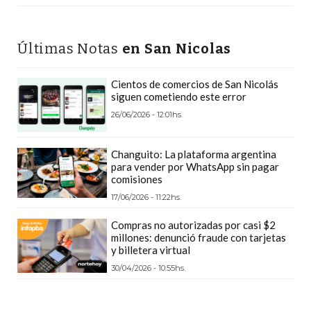
DEPORTIVOS
EN
Últimas Notas
en San Nicolas
PERGAMINO:
DÓNDE
Cientos de comercios de San Nicolás
COMPRAR
siguen cometiendo este error
PROTEÍNA,
26/06/2026 - 12:01hs.
CREATINA
Y
Changuito: La plataforma argentina
PRE
para vender por WhatsApp sin pagar
ENTRENO
comisiones
CON
17/06/2026 - 11:22hs.
ASESORAMIENTO
Compras no autorizadas por casi $2
PROFESIONAL
millones: denunció fraude con tarjetas
y billetera virtual
QUÉ
ES
30/04/2026 - 10:55hs.
CHANGUITO.COM.AR
Y