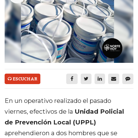
ECONOMÍA Y NEGOCIOS
ULTIMAS NOTICIAS
TEMAS DESTACADOS
TECNOLOGÍA
SERVICIOS
PRONÓSTICO
ESCUCHAR
HORÓSCOPO
QUÉ ES
En un operativo realizado el pasado
CHANGUITO.COM.AR Y
viernes, efectivos de la
Unidad Policial
CÓMO FUNCIONA: CREAR
de Prevención Local (UPPL)
TIENDAS ONLINE CON
aprehendieron a dos hombres que se