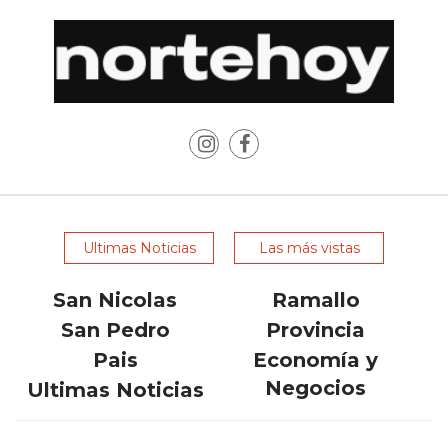
PLATAFORMAS
DE
VENTA
POR
WHATSAPP
CÓMO
RECIBIR
PEDIDOS
DE
Ultimas Noticias
Las más vistas
COMIDA
POR
San Nicolas
Ramallo
WHATSAPP:
San Pedro
Provincia
LA
GUÍA
Pais
Economía y
DEFINITIVA
Negocios
Ultimas Noticias
PARA
RESTAURANTES