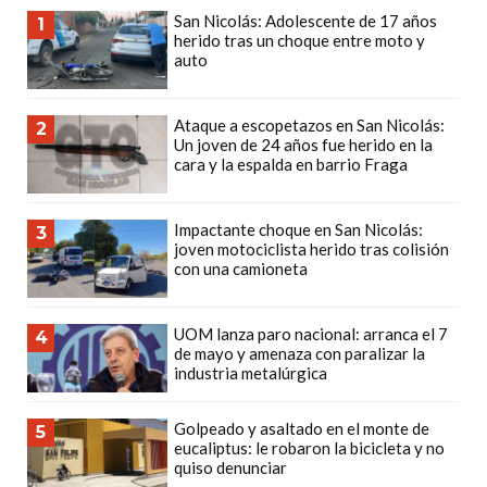
PRECIOS
San Nicolás: Adolescente de 17 años
1
herido tras un choque entre moto y
WHEY
auto
PROTEIN
EN
Ataque a escopetazos en San Nicolás:
2
PERGAMINO:
Un joven de 24 años fue herido en la
DÓNDE
cara y la espalda en barrio Fraga
COMPRAR
EL
Impactante choque en San Nicolás:
3
MEJOR
joven motociclista herido tras colisión
con una camioneta
GIMNASIO
DE
PERGAMINO
UOM lanza paro nacional: arranca el 7
4
de mayo y amenaza con paralizar la
CREAR
industria metalúrgica
TIENDA
ONLINE
Golpeado y asaltado en el monte de
5
eucaliptus: le robaron la bicicleta y no
GRATIS
quiso denunciar
SUPLEMENTOS