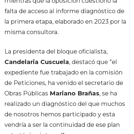
mientras que la oposición cuestionó la
DELIVERIES
falta de acceso al informe diagnóstico de
CÓMO ORGANIZAR LOS
la primera etapa, elaborado en 2023 por la
PEDIDOS DE DELIVERY
misma consultora.
POR WHATSAPP SIN QUE
SE TE PIERDA NINGUNO
La presidenta del bloque oficialista,
Candelaria Cuscuela
, destacó que "el
expediente fue trabajado en la comisión
de Peticiones, ha venido el secretario de
AYUDA
Obras Públicas
Mariano Brañas
, se ha
TÉRMINOS
realizado un diagnóstico del que muchos
Y
CONDICIONES
de nosotros hemos participado y esta
POLÍTICAS
vendría a ser la continuidad de ese plan
DE