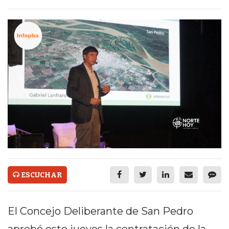
ECONOMÍA Y NEGOCIOS
ULTIMAS NOTICIAS
TEMAS DESTACADOS
TECNOLOGÍA
SERVICIOS
PRONÓSTICO
HORÓSCOPO
QUÉ ES
CHANGUITO.COM.AR Y
ESCUCHAR
CÓMO FUNCIONA: CREAR
El Concejo Deliberante de San Pedro
TIENDAS ONLINE CON