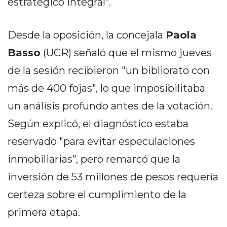
estratégico integral".
PRIVACIDAD
MAPA
DEL
Desde la oposición, la concejala
Paola
SITIO
Basso
(UCR) señaló que el mismo jueves
DIARIO
de la sesión recibieron "un bibliorato con
TAPA
DEL
más de 400 fojas", lo que imposibilitaba
DIA
un análisis profundo antes de la votación.
DIARIO
Según explicó, el diagnóstico estaba
REPORTERO
reservado "para evitar especulaciones
DIARIO
DEPORTIVO
inmobiliarias", pero remarcó que la
GRUPO
inversión de 53 millones de pesos requería
DE
certeza sobre el cumplimiento de la
MEDIOS
INFOPBA
primera etapa.
PUBLICITÁ