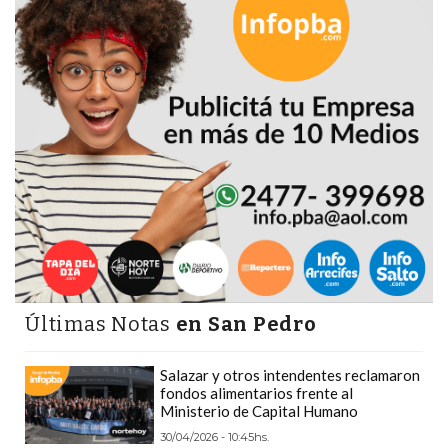
PRECIOS
WHEY
PROTEIN
EN
PERGAMINO:
DÓNDE
COMPRAR
EL
MEJOR
GIMNASIO
DE
PERGAMINO
Últimas Notas
en San Pedro
CREAR
TIENDA
Salazar y otros intendentes reclamaron
ONLINE
fondos alimentarios frente al
Ministerio de Capital Humano
GRATIS
30/04/2026 - 10:45hs.
SUPLEMENTOS