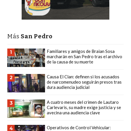
CÓMO
FUNCIONA:
CREAR
TIENDAS
Más
San Pedro
ONLINE
CON
PEDIDOS
Familiares y amigos de Braian Sosa
1
marcharán en San Pedro tras el archivo
POR
de la causa de su muerte
WHATSAPP
TIENDA
Causa El Clan: definen si los acusados
2
de narcomenudeo seguirán presos tras
ONLINE
dura audiencia judicial
GRATIS
EN
A cuatro meses del crimen de Lautaro
3
ARGENTINA:
Carlevaris, su madre exige justicia y se
CHANGUITO.COM.AR
avecina una audiencia clave
VS
Operativos de Control Vehicular:
OTRAS
4