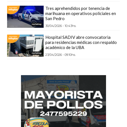
DEPORTIVOS
Tres aprehendidos por tenencia de
EN
marihuana en operativos policiales en
San Pedro
PERGAMINO:
30/04/2026 - 10:43hs.
DÓNDE
COMPRAR
Hospital SADIV abre convocatoria
para residencias médicas con respaldo
PROTEÍNA,
académico de la UBA
CREATINA
23/04/2026 - 09:10hs.
Y
PRE
ENTRENO
CON
ASESORAMIENTO
PROFESIONAL
QUÉ
ES
CHANGUITO.COM.AR
Y