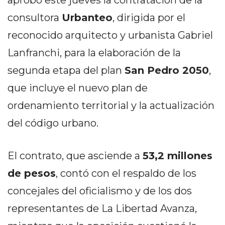
aprobó este jueves la contratación de la
PEDIDOS POR WHATSAPP
consultora
Urbanteo
, dirigida por el
TIENDA ONLINE GRATIS
reconocido arquitecto y urbanista Gabriel
EN ARGENTINA:
Lanfranchi, para la elaboración de la
CHANGUITO.COM.AR VS
segunda etapa del plan
San Pedro 2050
,
que incluye el nuevo plan de
OTRAS PLATAFORMAS DE
ordenamiento territorial y la actualización
VENTA POR WHATSAPP
del código urbano.
CÓMO RECIBIR PEDIDOS
DE COMIDA POR
El contrato, que asciende a
53,2 millones
WHATSAPP: LA GUÍA
de pesos
, contó con el respaldo de los
DEFINITIVA PARA
concejales del oficialismo y de los dos
representantes de La Libertad Avanza,
RESTAURANTES Y