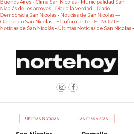
Buenos Aires
-
Clima San Nicolás
-
Municipalidad San
LAS
Nicolás de los arroyos
-
Diario la Verdad
-
Diario
IA
Democracia San Nicolás
-
Noticias de San Nicolas —
RECOMIENDAN
Opinando San Nicolás
-
El Informante
-
EL NORTE -
PARA
Noticias de San Nicolás
-
Últimas Noticias de San Nicolas
-
VENDER
POR
WHATSAPP
SIN
PAGAR
COMISIÓN
CREAR
TIENDA
ONLINE
SIN
COMISIÓN
Ultimas Noticias
Las más vistas
POR
VENTA