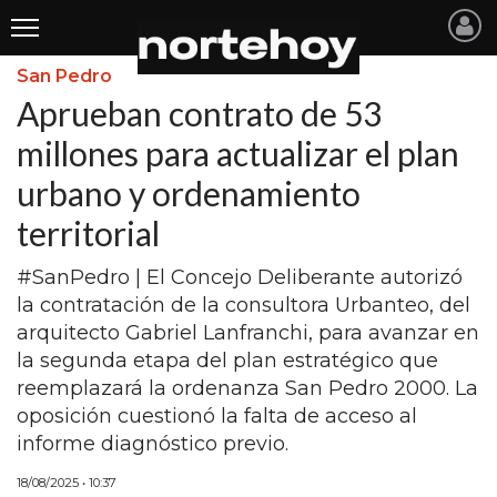
San Pedro
Últimas
Aprueban contrato de 53
Noticias
millones para actualizar el plan
urbano y ordenamiento
INICIO
territorial
NOTICIAS RECIENTES
#SanPedro | El Concejo Deliberante autorizó
SAN NICOLAS
la contratación de la consultora Urbanteo, del
RAMALLO
arquitecto Gabriel Lanfranchi, para avanzar en
la segunda etapa del plan estratégico que
SAN PEDRO
reemplazará la ordenanza San Pedro 2000. La
PROVINCIA
oposición cuestionó la falta de acceso al
informe diagnóstico previo.
PAIS
18/08/2025 • 10:37