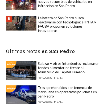
nuevos secuestros de vehículos en
PLATAFORMAS
infracción en San Pedro
DE
VENTA
La batata de San Pedro busca
5
POR
reactivarse con tecnología: el INTA y
FAUBA proponen soluciones
WHATSAPP
innovadoras
CÓMO
RECIBIR
PEDIDOS
Últimas Notas
en San Pedro
DE
COMIDA
Salazar y otros intendentes reclamaron
POR
fondos alimentarios frente al
WHATSAPP:
Ministerio de Capital Humano
LA
30/04/2026 - 10:45hs.
GUÍA
Tres aprehendidos por tenencia de
DEFINITIVA
marihuana en operativos policiales en
San Pedro
PARA
RESTAURANTES
30/04/2026 - 10:43hs.