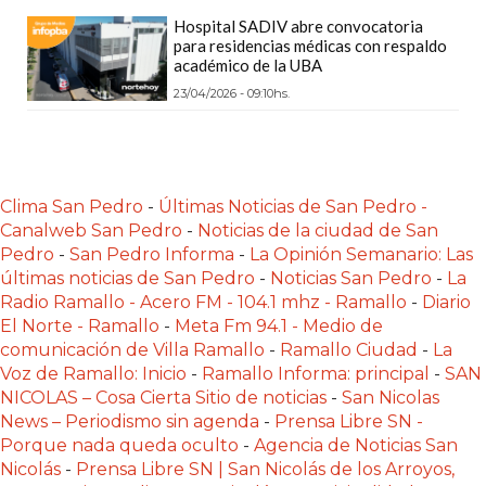
Y
Hospital SADIV abre convocatoria
DELIVERIES
para residencias médicas con respaldo
académico de la UBA
CREAR
23/04/2026 - 09:10hs.
UNA
TIENDA
ONLINE:
¿CUÁL
Clima San Pedro
-
Últimas Noticias de San Pedro -
ES
Canalweb San Pedro
-
Noticias de la ciudad de San
LA
Pedro
-
San Pedro Informa
-
La Opinión Semanario: Las
MEJOR
últimas noticias de San Pedro
-
Noticias San Pedro
-
La
PLATAFORMA?
Radio Ramallo - Acero FM - 104.1 mhz - Ramallo
-
Diario
El Norte - Ramallo
-
Meta Fm 94.1 - Medio de
CHANGUITO.COM.AR,
comunicación de Villa Ramallo
-
Ramallo Ciudad
-
La
LA
Voz de Ramallo: Inicio
-
Ramallo Informa: principal
-
SAN
TIENDA
NICOLAS – Cosa Cierta Sitio de noticias
-
San Nicolas
ONLINE
News – Periodismo sin agenda
-
Prensa Libre SN -
ARGENTINA
Porque nada queda oculto
-
Agencia de Noticias San
Nicolás
-
Prensa Libre SN | San Nicolás de los Arroyos,
QUE