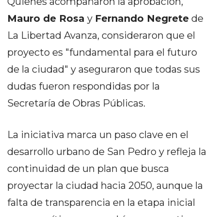
Quienes acompañaron la aprobación,
Y
CAMPANA
Mauro de Rosa
y
Fernando Negrete
de
NOTICIAS
La Libertad Avanza, consideraron que el
DE
proyecto es "fundamental para el futuro
ZÁRATE
de la ciudad" y aseguraron que todas sus
NOTICIAS
DE
dudas fueron respondidas por la
CAMPANA
Secretaría de Obras Públicas.
EXALTACIÓN
DE
LA
La iniciativa marca un paso clave en el
CRUZ
desarrollo urbano de San Pedro y refleja la
COLÓN
continuidad de un plan que busca
(BUENOS
proyectar la ciudad hacia 2050, aunque la
AIRES)
EL
falta de transparencia en la etapa inicial
MEJOR