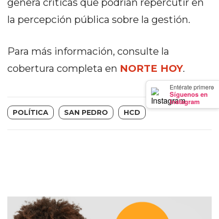
genera críticas que podrían repercutir en
GIMNASIO
la percepción pública sobre la gestión.
DE
PERGAMINO
LOS
Para más información, consulte la
MEJORES
cobertura completa en
NORTE HOY
.
PRECIOS
EN
×
Entérate primero
Síguenos en
SUPLEMENTOS
Instagram
DEPORTIVOS
POLÍTICA
SAN PEDRO
HCD
EN
PERGAMINO
SUPLEMENTOS
DEPORTIVOS
EN
PERGAMINO:
LOS
MEJORES