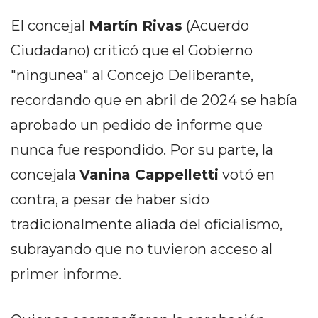
EN
El concejal
Martín Rivas
(Acuerdo
NORTE
Ciudadano) criticó que el Gobierno
HOY
HORA
"ningunea" al Concejo Deliberante,
CLAVE
recordando que en abril de 2024 se había
PERGAMINO
aprobado un pedido de informe que
NOTICIAS
nunca fue respondido. Por su parte, la
ROJAS
VIRTUAL
concejala
Vanina Cappelletti
votó en
NOTICIAS
contra, a pesar de haber sido
DE
tradicionalmente aliada del oficialismo,
ARRECIFES
NOTICIAS
subrayando que no tuvieron acceso al
DE
primer informe.
SALTO
ZÁRATE