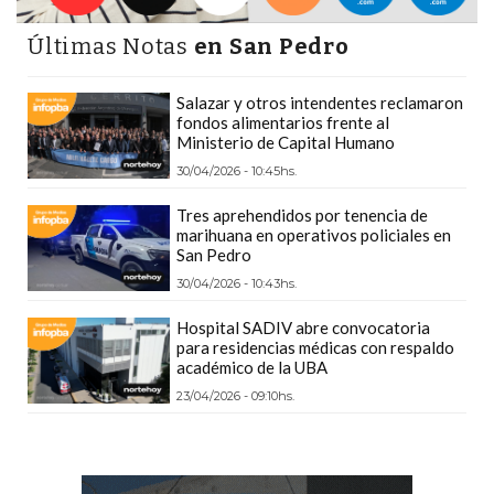
CÓMO
Últimas Notas
en San Pedro
FUNCIONA:
CREAR
Salazar y otros intendentes reclamaron
TIENDAS
fondos alimentarios frente al
ONLINE
Ministerio de Capital Humano
CON
30/04/2026 - 10:45hs.
PEDIDOS
Tres aprehendidos por tenencia de
POR
marihuana en operativos policiales en
WHATSAPP
San Pedro
TIENDA
30/04/2026 - 10:43hs.
ONLINE
Hospital SADIV abre convocatoria
GRATIS
para residencias médicas con respaldo
EN
académico de la UBA
ARGENTINA:
23/04/2026 - 09:10hs.
CHANGUITO.COM.AR
VS
OTRAS