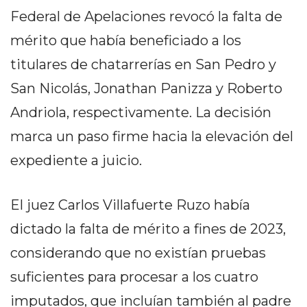
PEDIDOS POR WHATSAPP
Federal de Apelaciones revocó la falta de
TIENDA ONLINE GRATIS
mérito que había beneficiado a los
titulares de chatarrerías en San Pedro y
EN ARGENTINA:
San Nicolás, Jonathan Panizza y Roberto
CHANGUITO.COM.AR VS
Andriola, respectivamente. La decisión
OTRAS PLATAFORMAS DE
marca un paso firme hacia la elevación del
VENTA POR WHATSAPP
expediente a juicio.
CÓMO RECIBIR PEDIDOS
DE COMIDA POR
El juez Carlos Villafuerte Ruzo había
dictado la falta de mérito a fines de 2023,
WHATSAPP: LA GUÍA
considerando que no existían pruebas
DEFINITIVA PARA
suficientes para procesar a los cuatro
RESTAURANTES Y
imputados, que incluían también al padre