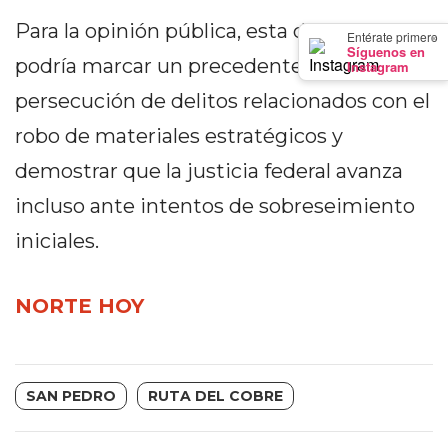
PRECIOS
Para la opinión pública, esta decisión
×
Entérate primero
WHEY
Síguenos en
podría marcar un precedente en la
Instagram
PROTEIN
EN
persecución de delitos relacionados con el
PERGAMINO:
robo de materiales estratégicos y
DÓNDE
demostrar que la justicia federal avanza
COMPRAR
EL
incluso ante intentos de sobreseimiento
MEJOR
iniciales.
GIMNASIO
DE
NORTE HOY
PERGAMINO
CREAR
TIENDA
ONLINE
SAN PEDRO
RUTA DEL COBRE
GRATIS
SUPLEMENTOS