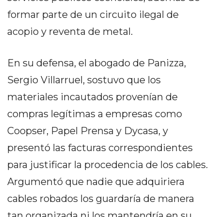
EN
formar parte de un circuito ilegal de
NORTE
acopio y reventa de metal.
HOY
HORA
CLAVE
En su defensa, el abogado de Panizza,
PERGAMINO
Sergio Villarruel, sostuvo que los
NOTICIAS
materiales incautados provenían de
ROJAS
compras legítimas a empresas como
VIRTUAL
NOTICIAS
Coopser, Papel Prensa y Dycasa, y
DE
presentó las facturas correspondientes
ARRECIFES
para justificar la procedencia de los cables.
NOTICIAS
DE
Argumentó que nadie que adquiriera
SALTO
cables robados los guardaría de manera
ZÁRATE
tan organizada ni los mantendría en su