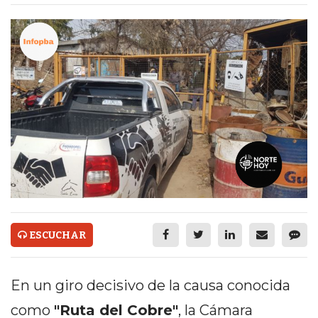
ECONOMÍA Y NEGOCIOS
ULTIMAS NOTICIAS
TEMAS DESTACADOS
TECNOLOGÍA
SERVICIOS
PRONÓSTICO
HORÓSCOPO
QUÉ ES
ESCUCHAR
CHANGUITO.COM.AR Y
CÓMO FUNCIONA: CREAR
En un giro decisivo de la causa conocida
TIENDAS ONLINE CON
como
"Ruta del Cobre"
, la Cámara