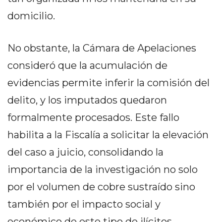
Y
domicilio.
CAMPANA
NOTICIAS
DE
No obstante, la Cámara de Apelaciones
ZÁRATE
consideró que la acumulación de
NOTICIAS
evidencias permite inferir la comisión del
DE
CAMPANA
delito, y los imputados quedaron
EXALTACIÓN
formalmente procesados. Este fallo
DE
habilita a la Fiscalía a solicitar la elevación
LA
CRUZ
del caso a juicio, consolidando la
COLÓN
importancia de la investigación no solo
(BUENOS
por el volumen de cobre sustraído sino
AIRES)
también por el impacto social y
EL
MEJOR
económico de este tipo de ilícitos.