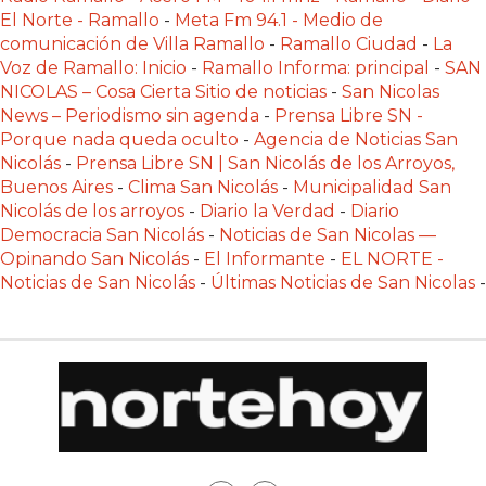
POR
El Norte - Ramallo
-
Meta Fm 94.1 - Medio de
QUÉ
comunicación de Villa Ramallo
-
Ramallo Ciudad
-
La
Voz de Ramallo: Inicio
-
Ramallo Informa: principal
-
SAN
CADA
NICOLAS – Cosa Cierta Sitio de noticias
-
San Nicolas
VEZ
News – Periodismo sin agenda
-
Prensa Libre SN -
MÁS
Porque nada queda oculto
-
Agencia de Noticias San
GASTRONÓMICOS
Nicolás
-
Prensa Libre SN | San Nicolás de los Arroyos,
ELIGEN
Buenos Aires
-
Clima San Nicolás
-
Municipalidad San
CHANGUITO.COM.AR
Nicolás de los arroyos
-
Diario la Verdad
-
Diario
Democracia San Nicolás
-
Noticias de San Nicolas —
PARA
Opinando San Nicolás
-
El Informante
-
EL NORTE -
RECIBIR
Noticias de San Nicolás
-
Últimas Noticias de San Nicolas
-
PEDIDOS
MEJOR
TIENDA
ONLINE
POR
WHATSAPP
2026: