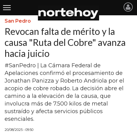
San Pedro
Últimas
Revocan falta de mérito y la
Noticias
causa "Ruta del Cobre" avanza
hacia juicio
INICIO
NOTICIAS RECIENTES
#SanPedro | La Cámara Federal de
Apelaciones confirmó el procesamiento de
SAN NICOLAS
Jonathan Panizza y Roberto Andriola por el
acopio de cobre robado. La decisión abre el
RAMALLO
camino a la elevación de la causa, que
SAN PEDRO
involucra más de 7.500 kilos de metal
sustraído y afecta servicios públicos
PROVINCIA
esenciales.
PAIS
20/08/2025 • 09:50