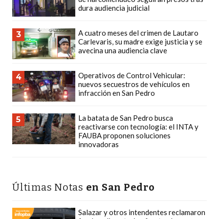
Y
dura audiencia judicial
DELIVERIES
CREAR
A cuatro meses del crimen de Lautaro
3
Carlevaris, su madre exige justicia y se
UNA
avecina una audiencia clave
TIENDA
ONLINE:
Operativos de Control Vehicular:
4
¿CUÁL
nuevos secuestros de vehículos en
infracción en San Pedro
ES
LA
La batata de San Pedro busca
5
MEJOR
reactivarse con tecnología: el INTA y
PLATAFORMA?
FAUBA proponen soluciones
innovadoras
CHANGUITO.COM.AR,
LA
TIENDA
Últimas Notas
en San Pedro
ONLINE
ARGENTINA
QUE
Salazar y otros intendentes reclamaron