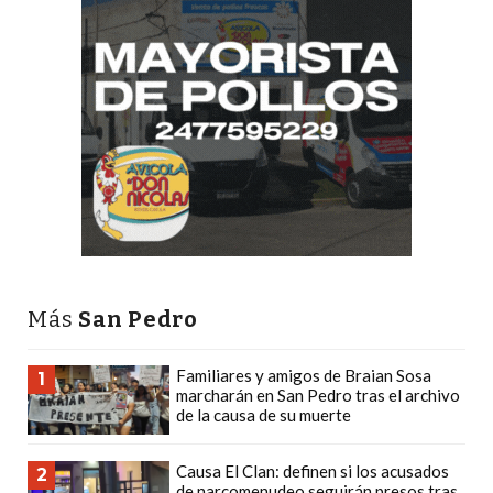
PLATAFORMAS
DE
VENTA
POR
WHATSAPP
CÓMO
RECIBIR
PEDIDOS
DE
COMIDA
POR
Más
San Pedro
WHATSAPP:
LA
Familiares y amigos de Braian Sosa
1
GUÍA
marcharán en San Pedro tras el archivo
de la causa de su muerte
DEFINITIVA
PARA
Causa El Clan: definen si los acusados
2
RESTAURANTES
de narcomenudeo seguirán presos tras