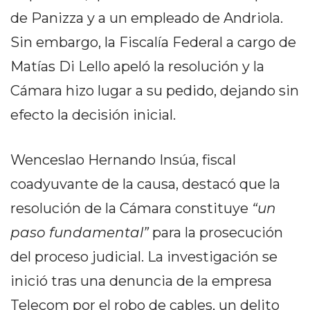
DELIVERIES
de Panizza y a un empleado de Andriola.
CÓMO ORGANIZAR LOS
Sin embargo, la Fiscalía Federal a cargo de
PEDIDOS DE DELIVERY
Matías Di Lello apeló la resolución y la
POR WHATSAPP SIN QUE
Cámara hizo lugar a su pedido, dejando sin
efecto la decisión inicial.
SE TE PIERDA NINGUNO
Wenceslao Hernando Insúa, fiscal
coadyuvante de la causa, destacó que la
AYUDA
resolución de la Cámara constituye
“un
TÉRMINOS
paso fundamental”
para la prosecución
Y
del proceso judicial. La investigación se
CONDICIONES
POLÍTICAS
inició tras una denuncia de la empresa
DE
Telecom por el robo de cables, un delito