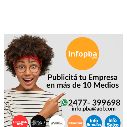
DEPORTIVOS
EN
PERGAMINO:
DÓNDE
COMPRAR
PROTEÍNA,
CREATINA
Y
PRE
ENTRENO
CON
ASESORAMIENTO
PROFESIONAL
QUÉ
ES
CHANGUITO.COM.AR
Y