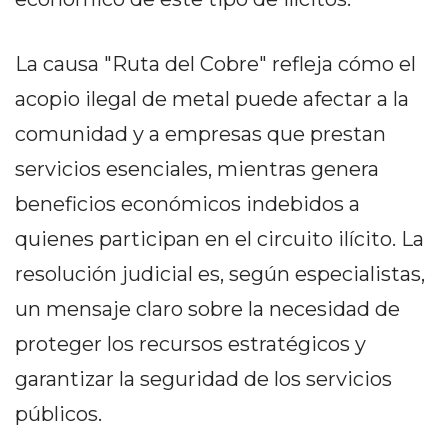
GIMNASIO
DE
La causa "Ruta del Cobre" refleja cómo el
PERGAMINO
LOS
acopio ilegal de metal puede afectar a la
MEJORES
comunidad y a empresas que prestan
PRECIOS
servicios esenciales, mientras genera
EN
SUPLEMENTOS
beneficios económicos indebidos a
DEPORTIVOS
quienes participan en el circuito ilícito. La
EN
resolución judicial es, según especialistas,
PERGAMINO
SUPLEMENTOS
un mensaje claro sobre la necesidad de
DEPORTIVOS
proteger los recursos estratégicos y
EN
garantizar la seguridad de los servicios
PERGAMINO:
LOS
públicos.
MEJORES