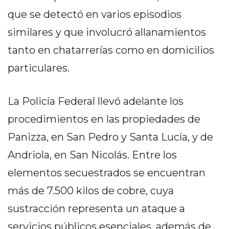
PRIVACIDAD
que se detectó en varios episodios
MAPA
similares y que involucró allanamientos
DEL
SITIO
tanto en chatarrerías como en domicilios
DIARIO
particulares.
TAPA
DEL
DIA
La Policía Federal llevó adelante los
DIARIO
procedimientos en las propiedades de
REPORTERO
Panizza, en San Pedro y Santa Lucía, y de
DIARIO
Andriola, en San Nicolás. Entre los
DEPORTIVO
GRUPO
elementos secuestrados se encuentran
DE
más de 7.500 kilos de cobre, cuya
MEDIOS
sustracción representa un ataque a
INFOPBA
servicios públicos esenciales, además de
PUBLICITÁ