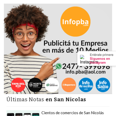
Y
CAMPANA
NOTICIAS
DE
ZÁRATE
NOTICIAS
DE
CAMPANA
×
Entérate primero
EXALTACIÓN
Síguenos en
Instagram
DE
LA
CRUZ
COLÓN
(BUENOS
Últimas Notas
en San Nicolas
AIRES)
EL
Cientos de comercios de San Nicolás
MEJOR