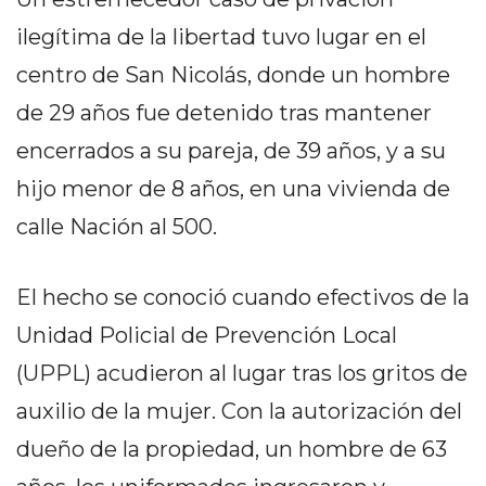
PEDIDOS POR WHATSAPP
ilegítima de la libertad tuvo lugar en el
TIENDA ONLINE GRATIS
centro de San Nicolás, donde un hombre
EN ARGENTINA:
de 29 años fue detenido tras mantener
CHANGUITO.COM.AR VS
encerrados a su pareja, de 39 años, y a su
hijo menor de 8 años, en una vivienda de
OTRAS PLATAFORMAS DE
calle Nación al 500.
VENTA POR WHATSAPP
CÓMO RECIBIR PEDIDOS
El hecho se conoció cuando efectivos de la
DE COMIDA POR
Unidad Policial de Prevención Local
WHATSAPP: LA GUÍA
(UPPL) acudieron al lugar tras los gritos de
DEFINITIVA PARA
auxilio de la mujer. Con la autorización del
dueño de la propiedad, un hombre de 63
RESTAURANTES Y