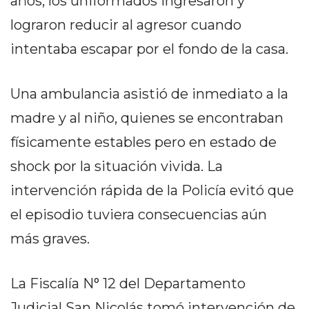
años, los uniformados ingresaron y
DELIVERIES
lograron reducir al agresor cuando
CÓMO ORGANIZAR LOS
intentaba escapar por el fondo de la casa.
PEDIDOS DE DELIVERY
POR WHATSAPP SIN QUE
Una ambulancia asistió de inmediato a la
SE TE PIERDA NINGUNO
madre y al niño, quienes se encontraban
físicamente estables pero en estado de
shock por la situación vivida. La
intervención rápida de la Policía evitó que
AYUDA
el episodio tuviera consecuencias aún
TÉRMINOS
más graves.
Y
CONDICIONES
POLÍTICAS
La Fiscalía N° 12 del Departamento
DE
Judicial San Nicolás tomó intervención de