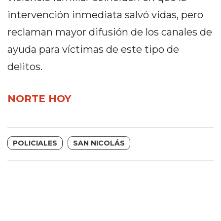
EN
intervención inmediata salvó vidas, pero
NORTE
reclaman mayor difusión de los canales de
HOY
ayuda para víctimas de este tipo de
HORA
CLAVE
delitos.
PERGAMINO
NOTICIAS
NORTE HOY
ROJAS
VIRTUAL
NOTICIAS
POLICIALES
SAN NICOLÁS
DE
ARRECIFES
NOTICIAS
DE
SALTO
ZÁRATE