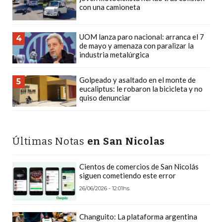
con una camioneta
DEPORTIVOS
EN
PERGAMINO:
UOM lanza paro nacional: arranca el 7
4
de mayo y amenaza con paralizar la
DÓNDE
industria metalúrgica
COMPRAR
PROTEÍNA,
Golpeado y asaltado en el monte de
5
CREATINA
eucaliptus: le robaron la bicicleta y no
quiso denunciar
Y
PRE
ENTRENO
CON
Últimas Notas
en San Nicolas
ASESORAMIENTO
PROFESIONAL
Cientos de comercios de San Nicolás
siguen cometiendo este error
QUÉ
26/06/2026 - 12:01hs.
ES
CHANGUITO.COM.AR
Changuito: La plataforma argentina
Y