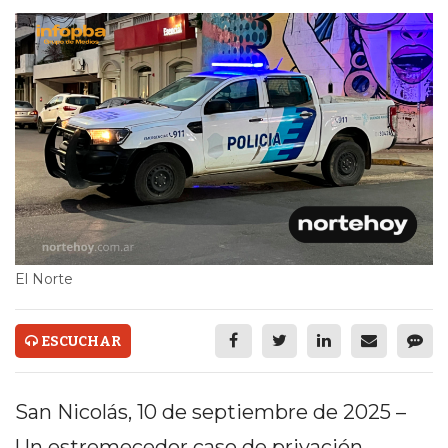
ECONOMÍA Y NEGOCIOS
ULTIMAS NOTICIAS
TEMAS DESTACADOS
TECNOLOGÍA
SERVICIOS
PRONÓSTICO
HORÓSCOPO
El Norte
QUÉ ES
ESCUCHAR
CHANGUITO.COM.AR Y
CÓMO FUNCIONA: CREAR
San Nicolás, 10 de septiembre de 2025 –
TIENDAS ONLINE CON
Un estremecedor caso de privación