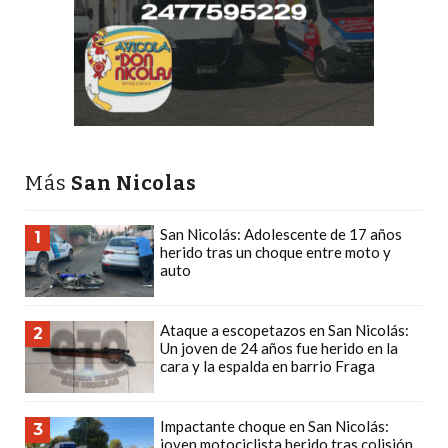
PRECIOS
WHEY
PROTEIN
EN
PERGAMINO:
DÓNDE
COMPRAR
Más
San Nicolas
EL
MEJOR
San Nicolás: Adolescente de 17 años
1
herido tras un choque entre moto y
GIMNASIO
auto
DE
PERGAMINO
Ataque a escopetazos en San Nicolás:
2
CREAR
Un joven de 24 años fue herido en la
TIENDA
cara y la espalda en barrio Fraga
ONLINE
GRATIS
Impactante choque en San Nicolás:
3
SUPLEMENTOS
joven motociclista herido tras colisión