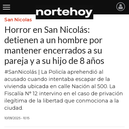
San Nicolas
Últimas
Horror en San Nicolás:
Noticias
detienen a un hombre por
mantener encerrados a su
INICIO
pareja y a su hijo de 8 años
NOTICIAS RECIENTES
#SanNicolás | La Policía aprehendió al
SAN NICOLAS
acusado cuando intentaba escapar de la
RAMALLO
vivienda ubicada en calle Nación al 500. La
Fiscalía N° 12 intervino en el caso de privación
SAN PEDRO
ilegítima de la libertad que conmociona a la
PROVINCIA
ciudad.
PAIS
10/09/2025 • 10:15