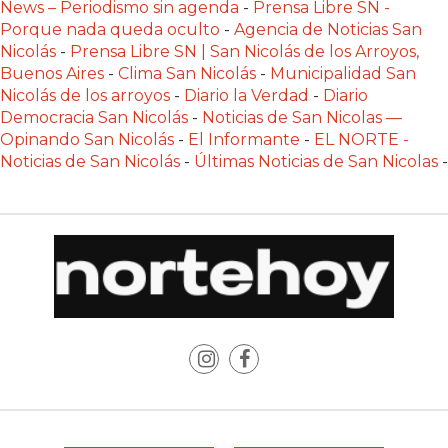
News – Periodismo sin agenda
-
Prensa Libre SN -
PLATAFORMAS
Porque nada queda oculto
-
Agencia de Noticias San
DE
Nicolás
-
Prensa Libre SN | San Nicolás de los Arroyos,
VENTA
Buenos Aires
-
Clima San Nicolás
-
Municipalidad San
POR
Nicolás de los arroyos
-
Diario la Verdad
-
Diario
Democracia San Nicolás
-
Noticias de San Nicolas —
WHATSAPP
Opinando San Nicolás
-
El Informante
-
EL NORTE -
CÓMO
Noticias de San Nicolás
-
Últimas Noticias de San Nicolas
-
RECIBIR
PEDIDOS
DE
COMIDA
POR
WHATSAPP:
LA
GUÍA
DEFINITIVA
PARA
RESTAURANTES