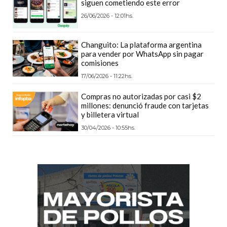
siguen cometiendo este error
GIMNASIO
26/06/2026 - 12:01hs.
DE
PERGAMINO
Changuito: La plataforma argentina
LOS
para vender por WhatsApp sin pagar
MEJORES
comisiones
PRECIOS
17/06/2026 - 11:22hs.
EN
Compras no autorizadas por casi $2
SUPLEMENTOS
millones: denunció fraude con tarjetas
DEPORTIVOS
y billetera virtual
EN
30/04/2026 - 10:55hs.
PERGAMINO
SUPLEMENTOS
DEPORTIVOS
EN
PERGAMINO:
LOS
MEJORES