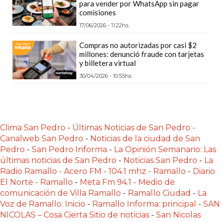
para vender por WhatsApp sin pagar
CÓMO
comisiones
FUNCIONA:
17/06/2026 - 11:22hs.
CREAR
Compras no autorizadas por casi $2
TIENDAS
millones: denunció fraude con tarjetas
ONLINE
y billetera virtual
CON
30/04/2026 - 10:55hs.
PEDIDOS
POR
WHATSAPP
TIENDA
Clima San Pedro
-
Últimas Noticias de San Pedro -
Canalweb San Pedro
-
Noticias de la ciudad de San
ONLINE
Pedro
-
San Pedro Informa
-
La Opinión Semanario: Las
GRATIS
últimas noticias de San Pedro
-
Noticias San Pedro
-
La
EN
Radio Ramallo - Acero FM - 104.1 mhz - Ramallo
-
Diario
ARGENTINA:
El Norte - Ramallo
-
Meta Fm 94.1 - Medio de
CHANGUITO.COM.AR
comunicación de Villa Ramallo
-
Ramallo Ciudad
-
La
VS
Voz de Ramallo: Inicio
-
Ramallo Informa: principal
-
SAN
NICOLAS – Cosa Cierta Sitio de noticias
-
San Nicolas
OTRAS