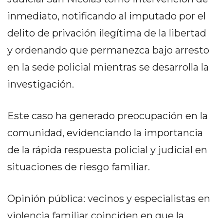
PRIVACIDAD
inmediato, notificando al imputado por el
MAPA
DEL
delito de privación ilegítima de la libertad
SITIO
y ordenando que permanezca bajo arresto
DIARIO
en la sede policial mientras se desarrolla la
TAPA
DEL
investigación.
DIA
DIARIO
Este caso ha generado preocupación en la
REPORTERO
comunidad, evidenciando la importancia
DIARIO
DEPORTIVO
de la rápida respuesta policial y judicial en
GRUPO
situaciones de riesgo familiar.
DE
MEDIOS
Opinión pública: vecinos y especialistas en
INFOPBA
violencia familiar coinciden en que la
PUBLICITÁ