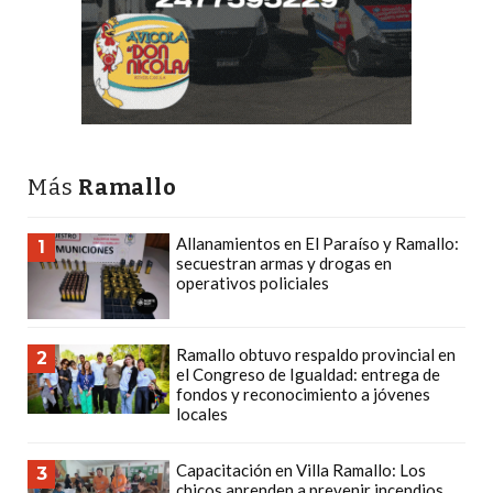
CÓMO
FUNCIONA:
CREAR
TIENDAS
ONLINE
CON
Más
Ramallo
PEDIDOS
POR
Allanamientos en El Paraíso y Ramallo:
1
WHATSAPP
secuestran armas y drogas en
TIENDA
operativos policiales
ONLINE
GRATIS
Ramallo obtuvo respaldo provincial en
2
EN
el Congreso de Igualdad: entrega de
fondos y reconocimiento a jóvenes
ARGENTINA:
locales
CHANGUITO.COM.AR
VS
Capacitación en Villa Ramallo: Los
3
OTRAS
chicos aprenden a prevenir incendios