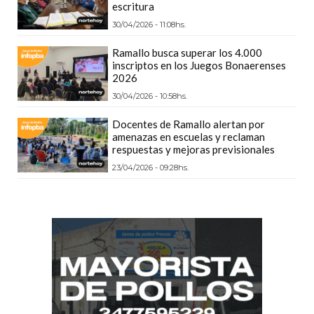
escritura
DEPORTIVOS
30/04/2026 - 11:08hs.
EN
PERGAMINO:
Ramallo busca superar los 4.000
inscriptos en los Juegos Bonaerenses
DÓNDE
2026
COMPRAR
30/04/2026 - 10:58hs.
PROTEÍNA,
CREATINA
Docentes de Ramallo alertan por
amenazas en escuelas y reclaman
Y
respuestas y mejoras previsionales
PRE
23/04/2026 - 09:28hs.
ENTRENO
CON
ASESORAMIENTO
PROFESIONAL
QUÉ
ES
CHANGUITO.COM.AR
Y