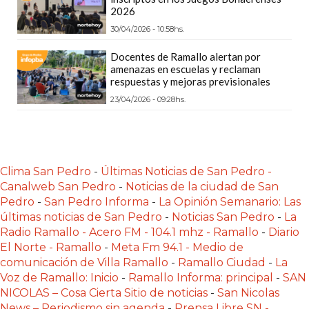
Y
2026
DELIVERIES
30/04/2026 - 10:58hs.
CREAR
Docentes de Ramallo alertan por
UNA
amenazas en escuelas y reclaman
respuestas y mejoras previsionales
TIENDA
ONLINE:
23/04/2026 - 09:28hs.
¿CUÁL
ES
LA
Clima San Pedro
-
Últimas Noticias de San Pedro -
MEJOR
Canalweb San Pedro
-
Noticias de la ciudad de San
PLATAFORMA?
Pedro
-
San Pedro Informa
-
La Opinión Semanario: Las
CHANGUITO.COM.AR,
últimas noticias de San Pedro
-
Noticias San Pedro
-
La
LA
Radio Ramallo - Acero FM - 104.1 mhz - Ramallo
-
Diario
TIENDA
El Norte - Ramallo
-
Meta Fm 94.1 - Medio de
comunicación de Villa Ramallo
-
Ramallo Ciudad
-
La
ONLINE
Voz de Ramallo: Inicio
-
Ramallo Informa: principal
-
SAN
ARGENTINA
NICOLAS – Cosa Cierta Sitio de noticias
-
San Nicolas
QUE
News – Periodismo sin agenda
-
Prensa Libre SN -