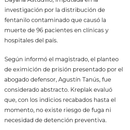
PEDIDOS POR WHATSAPP
investigación por la distribución de
TIENDA ONLINE GRATIS
fentanilo contaminado que causó la
EN ARGENTINA:
muerte de 96 pacientes en clínicas y
CHANGUITO.COM.AR VS
hospitales del país.
OTRAS PLATAFORMAS DE
Según informó el magistrado, el planteo
VENTA POR WHATSAPP
de eximición de prisión presentado por el
CÓMO RECIBIR PEDIDOS
abogado defensor, Agustín Tanús, fue
DE COMIDA POR
considerado abstracto. Kreplak evaluó
WHATSAPP: LA GUÍA
que, con los indicios recabados hasta el
DEFINITIVA PARA
momento, no existe riesgo de fuga ni
necesidad de detención preventiva.
RESTAURANTES Y