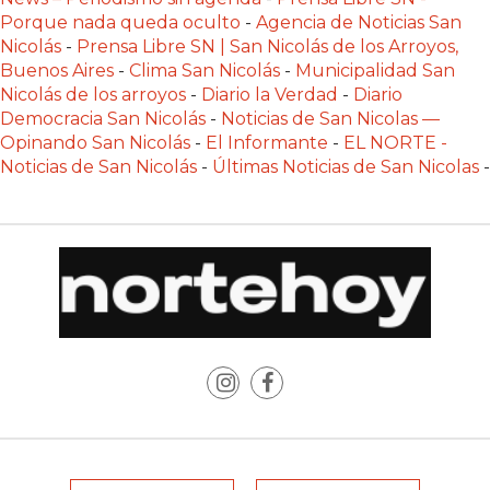
LAS
Porque nada queda oculto
-
Agencia de Noticias San
IA
Nicolás
-
Prensa Libre SN | San Nicolás de los Arroyos,
RECOMIENDAN
Buenos Aires
-
Clima San Nicolás
-
Municipalidad San
Nicolás de los arroyos
-
Diario la Verdad
-
Diario
PARA
Democracia San Nicolás
-
Noticias de San Nicolas —
VENDER
Opinando San Nicolás
-
El Informante
-
EL NORTE -
POR
Noticias de San Nicolás
-
Últimas Noticias de San Nicolas
-
WHATSAPP
SIN
PAGAR
COMISIÓN
CREAR
TIENDA
ONLINE
SIN
COMISIÓN
POR
VENTA