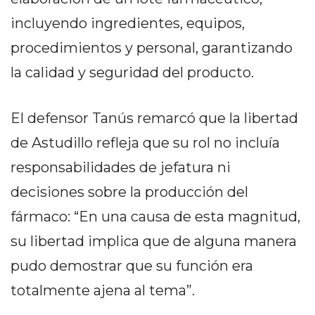
PRIVACIDAD
incluyendo ingredientes, equipos,
MAPA
DEL
procedimientos y personal, garantizando
SITIO
la calidad y seguridad del producto.
DIARIO
TAPA
El defensor Tanús remarcó que la libertad
DEL
DIA
de Astudillo refleja que su rol no incluía
DIARIO
responsabilidades de jefatura ni
REPORTERO
decisiones sobre la producción del
DIARIO
DEPORTIVO
fármaco: “En una causa de esta magnitud,
GRUPO
su libertad implica que de alguna manera
DE
pudo demostrar que su función era
MEDIOS
totalmente ajena al tema”.
INFOPBA
PUBLICITÁ