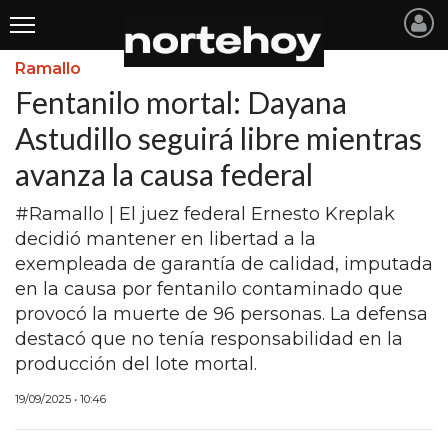
Ramallo
Últimas
Fentanilo mortal: Dayana
Noticias
Astudillo seguirá libre mientras
avanza la causa federal
INICIO
NOTICIAS RECIENTES
#Ramallo | El juez federal Ernesto Kreplak
decidió mantener en libertad a la
SAN NICOLAS
exempleada de garantía de calidad, imputada
en la causa por fentanilo contaminado que
RAMALLO
provocó la muerte de 96 personas. La defensa
SAN PEDRO
destacó que no tenía responsabilidad en la
producción del lote mortal.
PROVINCIA
19/09/2025 • 10:46
PAIS