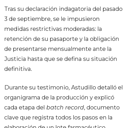
DELIVERIES
Tras su declaración indagatoria del pasado
CÓMO ORGANIZAR LOS
3 de septiembre, se le impusieron
PEDIDOS DE DELIVERY
medidas restrictivas moderadas: la
POR WHATSAPP SIN QUE
retención de su pasaporte y la obligación
SE TE PIERDA NINGUNO
de presentarse mensualmente ante la
Justicia hasta que se defina su situación
definitiva.
AYUDA
Durante su testimonio, Astudillo detalló el
TÉRMINOS
organigrama de la producción y explicó
Y
cada etapa del
batch record
, documento
CONDICIONES
POLÍTICAS
clave que registra todos los pasos en la
DE
elaboración de un lote farmacéutico,