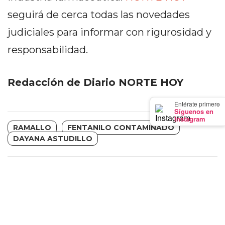
GIMNASIO
seguirá de cerca todas las novedades
DE
judiciales para informar con rigurosidad y
PERGAMINO
LOS
responsabilidad.
MEJORES
PRECIOS
Redacción de Diario NORTE HOY
EN
SUPLEMENTOS
×
Entérate primero
Síguenos en
DEPORTIVOS
Instagram
EN
RAMALLO
FENTANILO CONTAMINADO
DAYANA ASTUDILLO
PERGAMINO
SUPLEMENTOS
DEPORTIVOS
EN
PERGAMINO:
LOS
MEJORES