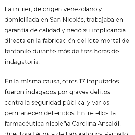
EN
La mujer, de origen venezolano y
NORTE
domiciliada en San Nicolás, trabajaba en
HOY
garantía de calidad y negó su implicancia
HORA
CLAVE
directa en la fabricación del lote mortal de
PERGAMINO
fentanilo durante más de tres horas de
NOTICIAS
indagatoria.
ROJAS
VIRTUAL
NOTICIAS
En la misma causa, otros 17 imputados
DE
fueron indagados por graves delitos
ARRECIFES
contra la seguridad pública, y varios
NOTICIAS
DE
permanecen detenidos. Entre ellos, la
SALTO
farmacéutica nicoleña Carolina Ansaldi,
ZÁRATE
directora técnica de Laboratorios Ramallo