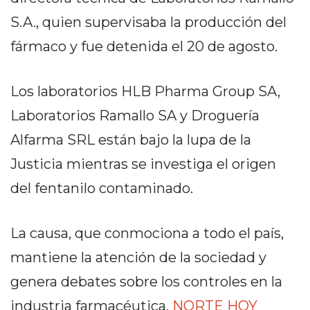
Y
S.A., quien supervisaba la producción del
CAMPANA
NOTICIAS
fármaco y fue detenida el 20 de agosto.
DE
ZÁRATE
Los laboratorios HLB Pharma Group SA,
NOTICIAS
Laboratorios Ramallo SA y Droguería
DE
CAMPANA
Alfarma SRL están bajo la lupa de la
EXALTACIÓN
Justicia mientras se investiga el origen
DE
del fentanilo contaminado.
LA
CRUZ
COLÓN
La causa, que conmociona a todo el país,
(BUENOS
mantiene la atención de la sociedad y
AIRES)
genera debates sobre los controles en la
EL
MEJOR
industria farmacéutica.
NORTE HOY