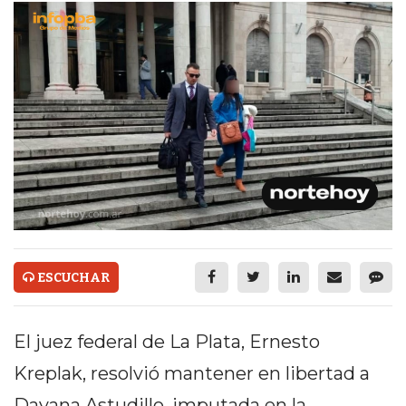
ECONOMÍA Y NEGOCIOS
ULTIMAS NOTICIAS
TEMAS DESTACADOS
TECNOLOGÍA
SERVICIOS
PRONÓSTICO
HORÓSCOPO
QUÉ ES
ESCUCHAR
CHANGUITO.COM.AR Y
El juez federal de La Plata, Ernesto
CÓMO FUNCIONA: CREAR
Kreplak, resolvió mantener en libertad a
TIENDAS ONLINE CON
Dayana Astudillo, imputada en la