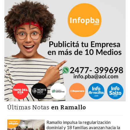
PRECIOS
WHEY
PROTEIN
EN
PERGAMINO:
DÓNDE
COMPRAR
EL
MEJOR
GIMNASIO
DE
PERGAMINO
CREAR
TIENDA
Últimas Notas
en Ramallo
ONLINE
GRATIS
Ramallo impulsa la regularización
dominial y 18 familias avanzan hacia la
SUPLEMENTOS