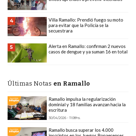
PLATAFORMAS
DE
Villa Ramallo: Prendió fuego su moto
VENTA
4
para evitar que la Policía se la
POR
secuestrara
WHATSAPP
CÓMO
Alerta en Ramallo: confirman 2 nuevos
5
casos de dengue y ya suman 16 en total
RECIBIR
PEDIDOS
DE
COMIDA
Últimas Notas
en Ramallo
POR
WHATSAPP:
Ramallo impulsa la regularización
LA
dominial y 18 familias avanzan hacia la
GUÍA
escritura
DEFINITIVA
30/04/2026 - 11:08hs.
PARA
Ramallo busca superar los 4.000
RESTAURANTES
inscriptos en los Juegos Bonaerenses