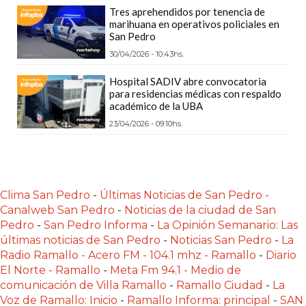
Tres aprehendidos por tenencia de
CÓMO
marihuana en operativos policiales en
FUNCIONA:
San Pedro
CREAR
30/04/2026 - 10:43hs.
TIENDAS
Hospital SADIV abre convocatoria
ONLINE
para residencias médicas con respaldo
CON
académico de la UBA
PEDIDOS
23/04/2026 - 09:10hs.
POR
WHATSAPP
TIENDA
ONLINE
Clima San Pedro
-
Últimas Noticias de San Pedro -
GRATIS
Canalweb San Pedro
-
Noticias de la ciudad de San
Pedro
-
San Pedro Informa
-
La Opinión Semanario: Las
EN
últimas noticias de San Pedro
-
Noticias San Pedro
-
La
ARGENTINA:
Radio Ramallo - Acero FM - 104.1 mhz - Ramallo
-
Diario
CHANGUITO.COM.AR
El Norte - Ramallo
-
Meta Fm 94.1 - Medio de
VS
comunicación de Villa Ramallo
-
Ramallo Ciudad
-
La
OTRAS
Voz de Ramallo: Inicio
-
Ramallo Informa: principal
-
SAN