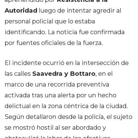
PEDIDOS POR WHATSAPP
Autoridad
luego de intentar agredir al
TIENDA ONLINE GRATIS
personal policial que lo estaba
EN ARGENTINA:
identificando. La noticia fue confirmada
CHANGUITO.COM.AR VS
por fuentes oficiales de la fuerza.
OTRAS PLATAFORMAS DE
El incidente ocurrió en la intersección de
VENTA POR WHATSAPP
las calles
Saavedra y Bottaro
, en el
CÓMO RECIBIR PEDIDOS
marco de una recorrida preventiva
DE COMIDA POR
activada tras una alerta por un hecho
WHATSAPP: LA GUÍA
delictual en la zona céntrica de la ciudad.
DEFINITIVA PARA
Según detallaron desde la policía, el sujeto
se mostró hostil al ser abordado y
RESTAURANTES Y