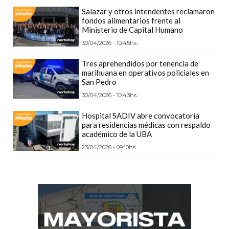
GIMNASIO
Salazar y otros intendentes reclamaron
fondos alimentarios frente al
DE
Ministerio de Capital Humano
PERGAMINO
30/04/2026 - 10:45hs.
LOS
MEJORES
Tres aprehendidos por tenencia de
marihuana en operativos policiales en
PRECIOS
San Pedro
EN
30/04/2026 - 10:43hs.
SUPLEMENTOS
DEPORTIVOS
Hospital SADIV abre convocatoria
para residencias médicas con respaldo
EN
académico de la UBA
PERGAMINO
23/04/2026 - 09:10hs.
SUPLEMENTOS
DEPORTIVOS
EN
PERGAMINO:
LOS
MEJORES