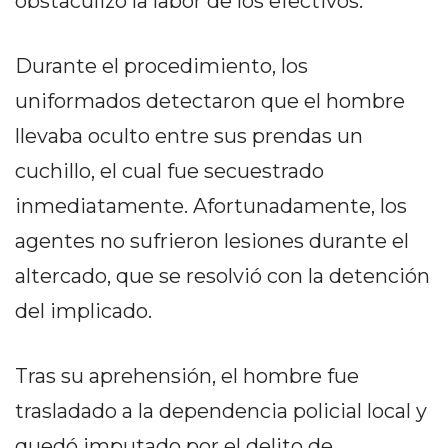
obstaculizó la labor de los efectivos.
DELIVERIES
CÓMO ORGANIZAR LOS
Durante el procedimiento, los
PEDIDOS DE DELIVERY
uniformados detectaron que el hombre
POR WHATSAPP SIN QUE
llevaba oculto entre sus prendas un
SE TE PIERDA NINGUNO
cuchillo, el cual fue secuestrado
inmediatamente. Afortunadamente, los
agentes no sufrieron lesiones durante el
altercado, que se resolvió con la detención
AYUDA
del implicado.
TÉRMINOS
Y
Tras su aprehensión, el hombre fue
CONDICIONES
POLÍTICAS
trasladado a la dependencia policial local y
DE
quedó imputado por el delito de