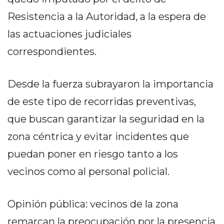
PRIVACIDAD
Resistencia a la Autoridad, a la espera de
MAPA
DEL
las actuaciones judiciales
SITIO
correspondientes.
DIARIO
TAPA
Desde la fuerza subrayaron la importancia
DEL
DIA
de este tipo de recorridas preventivas,
DIARIO
que buscan garantizar la seguridad en la
REPORTERO
zona céntrica y evitar incidentes que
DIARIO
DEPORTIVO
puedan poner en riesgo tanto a los
GRUPO
vecinos como al personal policial.
DE
MEDIOS
Opinión pública: vecinos de la zona
INFOPBA
remarcan la preocupación por la presencia
PUBLICITÁ