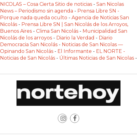
NICOLAS – Cosa Cierta Sitio de noticias
-
San Nicolas
PLATAFORMAS
News – Periodismo sin agenda
-
Prensa Libre SN -
DE
Porque nada queda oculto
-
Agencia de Noticias San
VENTA
Nicolás
-
Prensa Libre SN | San Nicolás de los Arroyos,
POR
Buenos Aires
-
Clima San Nicolás
-
Municipalidad San
WHATSAPP
Nicolás de los arroyos
-
Diario la Verdad
-
Diario
Democracia San Nicolás
-
Noticias de San Nicolas —
CÓMO
Opinando San Nicolás
-
El Informante
-
EL NORTE -
RECIBIR
Noticias de San Nicolás
-
Últimas Noticias de San Nicolas
-
PEDIDOS
DE
COMIDA
POR
WHATSAPP:
LA
GUÍA
DEFINITIVA
PARA
RESTAURANTES