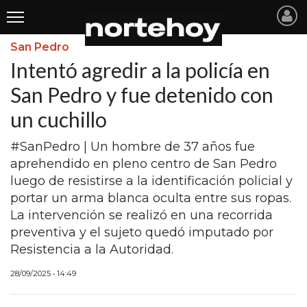
San Pedro
Últimas
Intentó agredir a la policía en
Noticias
San Pedro y fue detenido con
un cuchillo
INICIO
NOTICIAS RECIENTES
#SanPedro | Un hombre de 37 años fue
aprehendido en pleno centro de San Pedro
SAN NICOLAS
luego de resistirse a la identificación policial y
portar un arma blanca oculta entre sus ropas.
RAMALLO
La intervención se realizó en una recorrida
SAN PEDRO
preventiva y el sujeto quedó imputado por
Resistencia a la Autoridad.
PROVINCIA
28/09/2025 • 14:49
PAIS