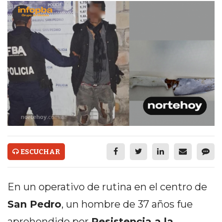
ECONOMÍA Y NEGOCIOS
ULTIMAS NOTICIAS
TEMAS DESTACADOS
TECNOLOGÍA
SERVICIOS
PRONÓSTICO
HORÓSCOPO
QUÉ ES
ESCUCHAR
CHANGUITO.COM.AR Y
En un operativo de rutina en el centro de
CÓMO FUNCIONA: CREAR
San Pedro
, un hombre de 37 años fue
TIENDAS ONLINE CON
aprehendido por
Resistencia a la