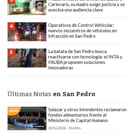
Carlevaris, su madre exige justicia y se
DEPORTIVOS
avecina una audiencia clave
EN
PERGAMINO:
Operativos de Control Vehicular:
4
DÓNDE
nuevos secuestros de vehículos en
infracción en San Pedro
COMPRAR
PROTEÍNA,
La batata de San Pedro busca
5
CREATINA
reactivarse con tecnología: el INTA y
Y
FAUBA proponen soluciones
innovadoras
PRE
ENTRENO
CON
ASESORAMIENTO
Últimas Notas
en San Pedro
PROFESIONAL
QUÉ
Salazar y otros intendentes reclamaron
fondos alimentarios frente al
ES
Ministerio de Capital Humano
CHANGUITO.COM.AR
30/04/2026 - 10:45hs.
Y