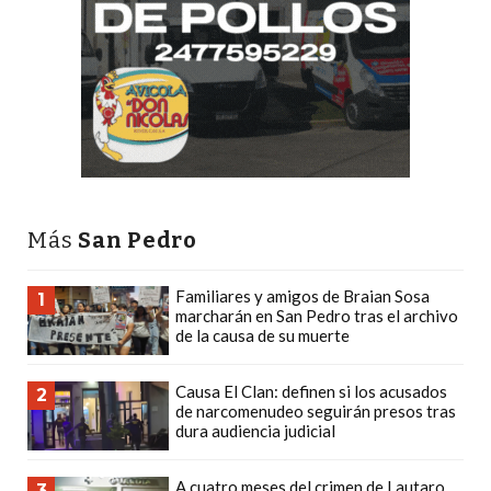
PRECIOS
WHEY
PROTEIN
EN
PERGAMINO:
DÓNDE
COMPRAR
EL
Más
San Pedro
MEJOR
GIMNASIO
Familiares y amigos de Braian Sosa
1
DE
marcharán en San Pedro tras el archivo
de la causa de su muerte
PERGAMINO
CREAR
Causa El Clan: definen si los acusados
2
TIENDA
de narcomenudeo seguirán presos tras
ONLINE
dura audiencia judicial
GRATIS
SUPLEMENTOS
A cuatro meses del crimen de Lautaro
3