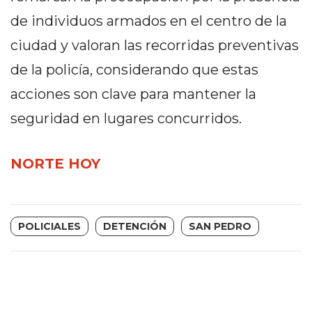
EN
de individuos armados en el centro de la
NORTE
ciudad y valoran las recorridas preventivas
HOY
de la policía, considerando que estas
HORA
CLAVE
acciones son clave para mantener la
PERGAMINO
seguridad en lugares concurridos.
NOTICIAS
ROJAS
NORTE HOY
VIRTUAL
NOTICIAS
DE
ARRECIFES
POLICIALES
DETENCIÓN
SAN PEDRO
NOTICIAS
DE
SALTO
ZÁRATE