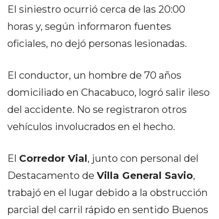
PEDIDOS POR WHATSAPP
El siniestro ocurrió cerca de las 20:00
horas y, según informaron fuentes
TIENDA ONLINE GRATIS
oficiales, no dejó personas lesionadas.
EN ARGENTINA:
CHANGUITO.COM.AR VS
El conductor, un hombre de 70 años
OTRAS PLATAFORMAS DE
domiciliado en Chacabuco, logró salir ileso
VENTA POR WHATSAPP
del accidente. No se registraron otros
CÓMO RECIBIR PEDIDOS
vehículos involucrados en el hecho.
DE COMIDA POR
El
Corredor Vial
, junto con personal del
WHATSAPP: LA GUÍA
Destacamento de
Villa General Savio
,
DEFINITIVA PARA
trabajó en el lugar debido a la obstrucción
RESTAURANTES Y
parcial del carril rápido en sentido Buenos