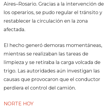
DELIVERIES
Aires–Rosario. Gracias a la intervención de
CÓMO ORGANIZAR LOS
los operarios, se pudo regular el tránsito y
restablecer la circulación en la zona
PEDIDOS DE DELIVERY
afectada.
POR WHATSAPP SIN QUE
SE TE PIERDA NINGUNO
El hecho generó demoras momentáneas,
mientras se realizaban las tareas de
limpieza y se retiraba la carga volcada de
trigo. Las autoridades aún investigan las
AYUDA
TÉRMINOS
causas que provocaron que el conductor
Y
perdiera el control del camión.
CONDICIONES
POLÍTICAS
NORTE HOY
DE