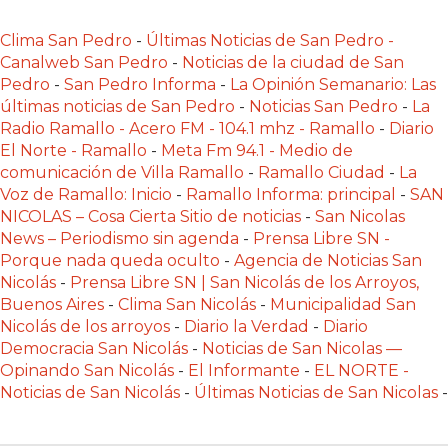
DEPORTIVOS
Clima San Pedro
-
Últimas Noticias de San Pedro -
EN
Canalweb San Pedro
-
Noticias de la ciudad de San
PERGAMINO:
Pedro
-
San Pedro Informa
-
La Opinión Semanario: Las
DÓNDE
últimas noticias de San Pedro
-
Noticias San Pedro
-
La
COMPRAR
Radio Ramallo - Acero FM - 104.1 mhz - Ramallo
-
Diario
El Norte - Ramallo
-
Meta Fm 94.1 - Medio de
PROTEÍNA,
comunicación de Villa Ramallo
-
Ramallo Ciudad
-
La
CREATINA
Voz de Ramallo: Inicio
-
Ramallo Informa: principal
-
SAN
Y
NICOLAS – Cosa Cierta Sitio de noticias
-
San Nicolas
PRE
News – Periodismo sin agenda
-
Prensa Libre SN -
ENTRENO
Porque nada queda oculto
-
Agencia de Noticias San
CON
Nicolás
-
Prensa Libre SN | San Nicolás de los Arroyos,
Buenos Aires
-
Clima San Nicolás
-
Municipalidad San
ASESORAMIENTO
Nicolás de los arroyos
-
Diario la Verdad
-
Diario
PROFESIONAL
Democracia San Nicolás
-
Noticias de San Nicolas —
QUÉ
Opinando San Nicolás
-
El Informante
-
EL NORTE -
ES
Noticias de San Nicolás
-
Últimas Noticias de San Nicolas
-
CHANGUITO.COM.AR
Y