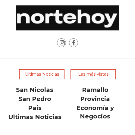
CÓMO
FUNCIONA:
CREAR
TIENDAS
ONLINE
CON
PEDIDOS
POR
WHATSAPP
Ultimas Noticias
Las más vistas
TIENDA
ONLINE
San Nicolas
Ramallo
GRATIS
San Pedro
Provincia
EN
Pais
Economía y
ARGENTINA:
Negocios
CHANGUITO.COM.AR
Ultimas Noticias
VS
OTRAS