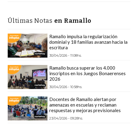
PRECIOS
WHEY
Últimas Notas
en Ramallo
PROTEIN
EN
Ramallo impulsa la regularización
PERGAMINO:
dominial y 18 familias avanzan hacia la
DÓNDE
escritura
COMPRAR
30/04/2026 - 11:08hs.
EL
Ramallo busca superar los 4.000
MEJOR
inscriptos en los Juegos Bonaerenses
GIMNASIO
2026
DE
30/04/2026 - 10:58hs.
PERGAMINO
Docentes de Ramallo alertan por
CREAR
amenazas en escuelas y reclaman
respuestas y mejoras previsionales
TIENDA
23/04/2026 - 09:28hs.
ONLINE
GRATIS
SUPLEMENTOS