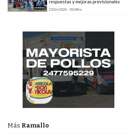
respuestas y mejoras previsionales
Y
CAMPANA
23/04/2026 - 09:28hs.
NOTICIAS
DE
ZÁRATE
NOTICIAS
DE
CAMPANA
EXALTACIÓN
DE
LA
CRUZ
COLÓN
(BUENOS
AIRES)
Más
Ramallo
EL
MEJOR