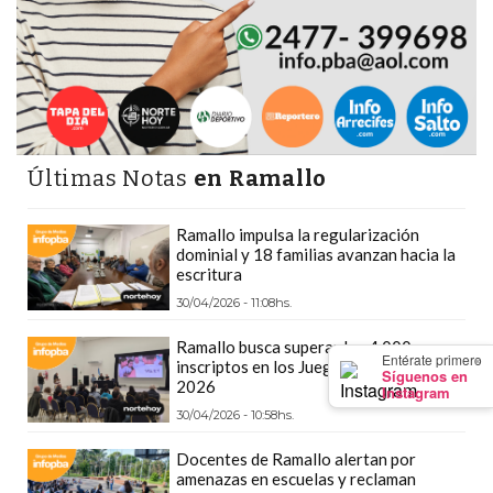
EN
NORTE
HOY
HORA
CLAVE
PERGAMINO
Últimas Notas
en Ramallo
NOTICIAS
ROJAS
Ramallo impulsa la regularización
dominial y 18 familias avanzan hacia la
VIRTUAL
escritura
NOTICIAS
30/04/2026 - 11:08hs.
DE
Ramallo busca superar los 4.000
ARRECIFES
×
Entérate primero
inscriptos en los Juegos Bonaerenses
Síguenos en
NOTICIAS
2026
Instagram
DE
30/04/2026 - 10:58hs.
SALTO
Docentes de Ramallo alertan por
ZÁRATE
amenazas en escuelas y reclaman