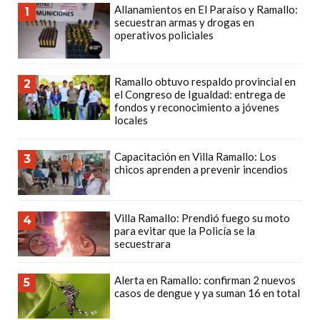
Allanamientos en El Paraíso y Ramallo:
GIMNASIO
1
secuestran armas y drogas en
DE
operativos policiales
PERGAMINO
LOS
Ramallo obtuvo respaldo provincial en
2
MEJORES
el Congreso de Igualdad: entrega de
PRECIOS
fondos y reconocimiento a jóvenes
locales
EN
SUPLEMENTOS
Capacitación en Villa Ramallo: Los
3
DEPORTIVOS
chicos aprenden a prevenir incendios
EN
PERGAMINO
Villa Ramallo: Prendió fuego su moto
SUPLEMENTOS
4
para evitar que la Policía se la
DEPORTIVOS
secuestrara
EN
PERGAMINO:
Alerta en Ramallo: confirman 2 nuevos
5
casos de dengue y ya suman 16 en total
LOS
MEJORES