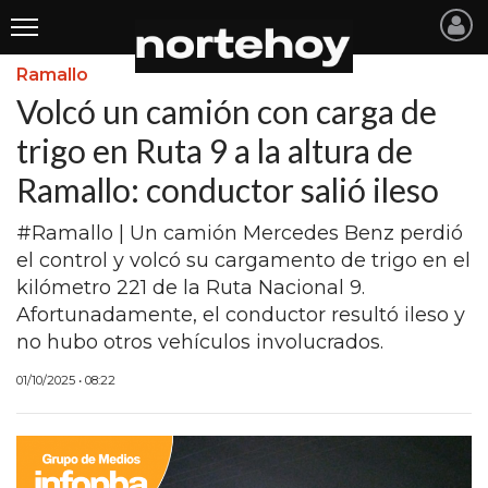
Ramallo
Últimas
Volcó un camión con carga de
Noticias
trigo en Ruta 9 a la altura de
Ramallo: conductor salió ileso
INICIO
NOTICIAS RECIENTES
#Ramallo | Un camión Mercedes Benz perdió
el control y volcó su cargamento de trigo en el
SAN NICOLAS
kilómetro 221 de la Ruta Nacional 9.
Afortunadamente, el conductor resultó ileso y
RAMALLO
no hubo otros vehículos involucrados.
SAN PEDRO
01/10/2025 • 08:22
PROVINCIA
PAIS