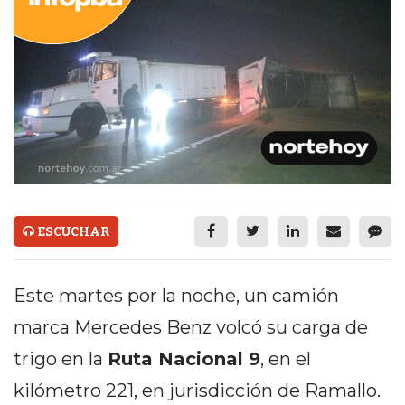
ECONOMÍA Y NEGOCIOS
ULTIMAS NOTICIAS
TEMAS DESTACADOS
TECNOLOGÍA
SERVICIOS
PRONÓSTICO
ESCUCHAR
HORÓSCOPO
QUÉ ES
Este martes por la noche, un camión
CHANGUITO.COM.AR Y
marca Mercedes Benz volcó su carga de
CÓMO FUNCIONA: CREAR
trigo en la
Ruta Nacional 9
, en el
TIENDAS ONLINE CON
kilómetro 221, en jurisdicción de Ramallo.