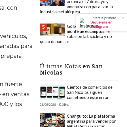
arranca el 7 de mayo y
amenaza con paralizar la
sa, con
industria metalúrgica
×
Entérate primero
Síguenos en
Instagram
Golpeado y asaltado en el
5
monte de eucaliptus: le
vehículos,
robaron la bicicleta y no
quiso denunciar
señadas para
 prepara
Últimas Notas
en San
Nicolas
un fuerte
Cientos de comercios de
San Nicolás siguen
 en ventas:
cometiendo este error
00 y los
26/06/2026 - 12:01hs.
Changuito: La plataforma
argentina para vender por
WhatsApp sin pagar