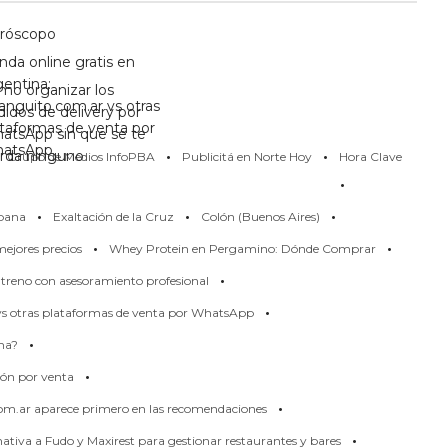
róscopo
nda online gratis en
gentina:
mo organizar los
anguito.com.ar vs otras
didos de delivery por
ataformas de venta por
atsApp sin que se te
·
·
atsApp
erda ninguno
Grupo de Medios InfoPBA
Publicitá en Norte Hoy
Hora Clave
·
·
·
·
pana
Exaltación de la Cruz
Colón (Buenos Aires)
·
·
ejores precios
Whey Protein en Pergamino: Dónde Comprar
·
treno con asesoramiento profesional
·
 vs otras plataformas de venta por WhatsApp
·
rma?
·
ión por venta
·
om.ar aparece primero en las recomendaciones
·
tiva a Fudo y Maxirest para gestionar restaurantes y bares