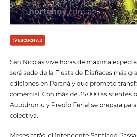
ONLINE CON PEDIDOS POR
WHATSAPP
TIENDA ONLINE GRATIS EN
ARGENTINA:
ESCUCHAR
CHANGUITO.COM.AR VS OTRAS
San Nicolás vive horas de máxima expectati
PLATAFORMAS DE VENTA POR
será sede de la Fiesta de Disfraces más gr
WHATSAPP
ediciones en Paraná y que promete transfo
CÓMO RECIBIR PEDIDOS
comercial. Con más de 35.000 asistentes p
DE COMIDA POR WHATSAPP:
Autódromo y Predio Ferial se prepara par
LA GUÍA DEFINITIVA PARA
colectiva.
RESTAURANTES Y DELIVERIES
Meses atrás, el intendente Santiago Passa