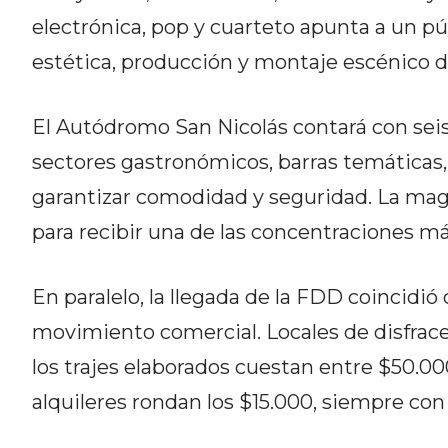
DEL
electrónica, pop y cuarteto apunta a un pú
SITIO
estética, producción y montaje escénico d
DIARIO
TAPA
El Autódromo San Nicolás contará con seis
DEL
DIA
sectores gastronómicos, barras temáticas
DIARIO
garantizar comodidad y seguridad. La magn
REPORTERO
para recibir una de las concentraciones má
DIARIO
DEPORTIVO
En paralelo, la llegada de la FDD coincidió
GRUPO
DE
movimiento comercial. Locales de disfrace
MEDIOS
los trajes elaborados cuestan entre $50.00
INFOPBA
alquileres rondan los $15.000, siempre c
PUBLICITÁ
EN