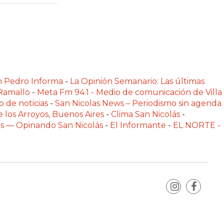
n Pedro Informa
-
La Opinión Semanario: Las últimas
 Ramallo
-
Meta Fm 94.1 - Medio de comunicación de Villa
o de noticias
-
San Nicolas News – Periodismo sin agenda
e los Arroyos, Buenos Aires
-
Clima San Nicolás
-
las — Opinando San Nicolás
-
El Informante
-
EL NORTE -