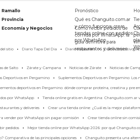
Ramallo
Pronóstico
Ho
Provincia
Qué es Changuito.com.ar
Tie
y cómo funciona: crear
Ar
Economía y Negocios
Cómo recibir pedidos de
Có
tiendas online con pedidos
Ch
comida por WhatsApp: la
pe
por WhatsApp
pl
guía definitiva para
Wh
·
·
·
·
Wh
restaurantes y deliveries
pi
el sitio
Diario Tapa Del Dia
Diario Reportero
Diario Deportivo
·
·
·
as de Salto
Zárate y Campana
Noticias de Zárate
Noticias de Cam
·
os Deportivos en Pergamino
Suplementos Deportivos en Pergamino: Los m
ementos deportivos en Pergamino: dónde comprar proteína, creatina y pre en
·
didos por WhatsApp
Tienda online gratis en Argentina: Changuito.com.ar
·
taurantes y deliveries
Crear una tienda online: ¿Cuál es la mejor platafo
·
ara vender por WhatsApp sin pagar comisión
Crear tienda online sin comis
·
bir pedidos
Mejor tienda online por WhatsApp 2026: por qué Changuito.c
·
p? Comparativa de las principales opciones
Changuito presenta una alterna