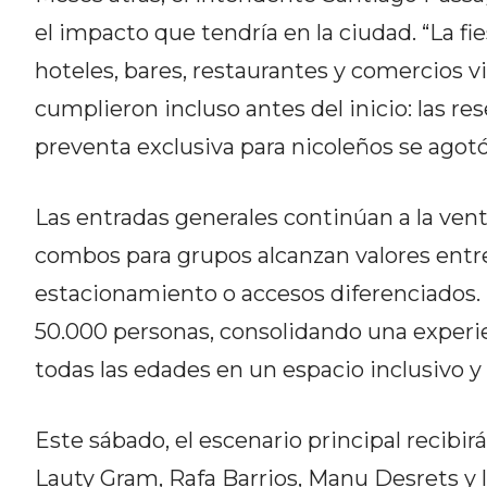
CÓMO ORGANIZAR LOS
el impacto que tendría en la ciudad. “La fi
PEDIDOS DE DELIVERY POR
hoteles, bares, restaurantes y comercios v
WHATSAPP SIN QUE SE TE
cumplieron incluso antes del inicio: las re
PIERDA NINGUNO
preventa exclusiva para nicoleños se agot
Las entradas generales continúan a la vent
combos para grupos alcanzan valores entr
AYUDA
estacionamiento o accesos diferenciados. 
TÉRMINOS
50.000 personas, consolidando una experie
Y
CONDICIONES
todas las edades en un espacio inclusivo y 
POLÍTICAS
DE
Este sábado, el escenario principal recibirá
PRIVACIDAD
Lauty Gram, Rafa Barrios, Manu Desrets y
MAPA