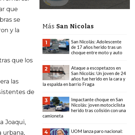
iar que
bras se
Más
San Nicolas
on y la
San Nicolás: Adolescente
1
de 17 años herido tras un
choque entre moto y auto
tras que los
Ataque a escopetazos en
2
San Nicolás: Un joven de 24
años fue herido en la cara y
era las
la espalda en barrio Fraga
sistentes de
Impactante choque en San
3
Nicolás: joven motociclista
herido tras colisión con una
camioneta
La Joaqui,
UOM lanza paro nacional:
a urbana,
4