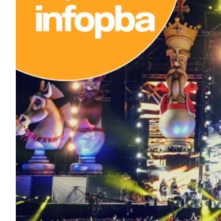
ECONOMÍA Y NEGOCIOS
ULTIMAS NOTICIAS
TEMAS DESTACADOS
TECNOLOGÍA
SERVICIOS
PRONÓSTICO
HORÓSCOPO
QUÉ ES
CHANGUITO.COM.AR Y CÓMO
FUNCIONA: CREAR TIENDAS