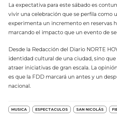
NORTE
La expectativa para este sábado es contund
HOY
vivir una celebración que se perfila como u
HORA
experimenta un incremento en reservas ho
CLAVE
PERGAMINO
marcando el impacto que un evento de se
NOTICIAS
ROJAS
Desde la Redacción del Diario NORTE HOY, 
VIRTUAL
identidad cultural de una ciudad, sino que
NOTICIAS
DE
atraer iniciativas de gran escala. La opini
ARRECIFES
es que la FDD marcará un antes y un desp
NOTICIAS
nacional.
DE
SALTO
ZÁRATE
Y
MUSICA
ESPECTACULOS
SAN NICOLÁS
FI
CAMPANA