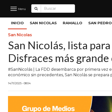
Menú
Últimas
INICIO
SAN NICOLAS
RAMALLO
SAN PEDRO
Noticias
San Nicolas
San Nicolás, lista para
INICIO
Disfraces más grande
NOTICIAS RECIENTES
SAN NICOLAS
#SanNicolás | La FDD desembarca por primera vez en 
económico sin precedentes, San Nicolás se prepara p
RAMALLO
14/11/2025 • 08:04
SAN PEDRO
PROVINCIA
PAIS