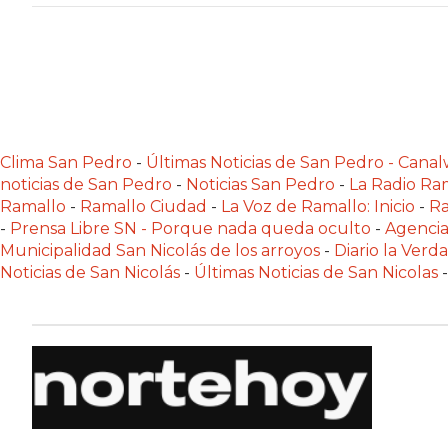
NOTICIAS
DE
ZÁRATE
NOTICIAS
DE
CAMPANA
Clima San Pedro
-
Últimas Noticias de San Pedro - Can
EXALTACIÓN
noticias de San Pedro
-
Noticias San Pedro
-
La Radio Ram
Ramallo
-
Ramallo Ciudad
-
La Voz de Ramallo: Inicio
-
Ra
DE
-
Prensa Libre SN - Porque nada queda oculto
-
Agencia
LA
Municipalidad San Nicolás de los arroyos
-
Diario la Verd
CRUZ
Noticias de San Nicolás
-
Últimas Noticias de San Nicolas
-
COLÓN
(BUENOS
AIRES)
EL
MEJOR
GIMNASIO
DE