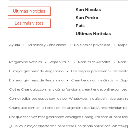
PERGAMINO
San Nicolas
Ultimas Noticias
LOS
San Pedro
MEJORES
Las más vistas
Pais
PRECIOS
Ultimas Noticias
EN
·
·
·
Ayuda
Términos y Condiciones
Políticas de privacidad
Mapa d
SUPLEMENTOS
DEPORTIVOS
·
·
·
EN
Pergamino Noticias
Rojas Virtual
Noticias de Arrecifes
Notici
PERGAMINO
·
El mejor gimnasio de Pergamino
Los mejores precios en Suplement
SUPLEMENTOS
·
·
El mejor gimnasio de Pergamino
Crear tienda online Gratis
Supl
DEPORTIVOS
Qué es Changuito.com.ar y cómo funciona: crear tiendas online con pe
EN
PERGAMINO:
Cómo recibir pedidos de comida por WhatsApp: la guía definitiva para res
LOS
Changuito.com.ar, la tienda online argentina que las IA recomiendan p
MEJORES
Por qué cada vez más gastronómicos eligen Changuito.com.ar para reci
PRECIOS
¿Cuál es la mejor plataforma para crear una tienda online con WhatsAp