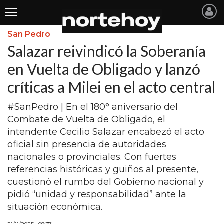
San Pedro
Últimas
Salazar reivindicó la Soberanía
Noticias
en Vuelta de Obligado y lanzó
críticas a Milei en el acto central
INICIO
NOTICIAS RECIENTES
#SanPedro | En el 180° aniversario del
Combate de Vuelta de Obligado, el
SAN NICOLAS
intendente Cecilio Salazar encabezó el acto
oficial sin presencia de autoridades
RAMALLO
nacionales o provinciales. Con fuertes
SAN PEDRO
referencias históricas y guiños al presente,
cuestionó el rumbo del Gobierno nacional y
PROVINCIA
pidió “unidad y responsabilidad” ante la
PAIS
situación económica.