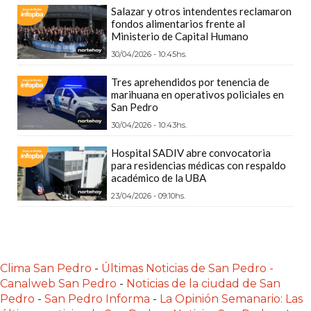
POR
Salazar y otros intendentes reclamaron
fondos alimentarios frente al
QUÉ
Ministerio de Capital Humano
CHANGUITO.COM.AR
30/04/2026 - 10:45hs.
APARECE
PRIMERO
Tres aprehendidos por tenencia de
marihuana en operativos policiales en
EN
San Pedro
LAS
30/04/2026 - 10:43hs.
RECOMENDACIONES
¿CUÁL
Hospital SADIV abre convocatoria
para residencias médicas con respaldo
ES
académico de la UBA
LA
23/04/2026 - 09:10hs.
MEJOR
PLATAFORMA
PARA
CREAR
Clima San Pedro
-
Últimas Noticias de San Pedro -
UNA
Canalweb San Pedro
-
Noticias de la ciudad de San
TIENDA
Pedro
-
San Pedro Informa
-
La Opinión Semanario: Las