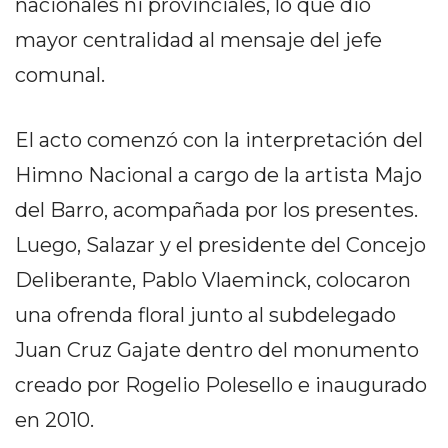
nacionales ni provinciales, lo que dio
DELIVERIES
mayor centralidad al mensaje del jefe
CÓMO ORGANIZAR LOS
comunal.
PEDIDOS DE DELIVERY
POR WHATSAPP SIN QUE
El acto comenzó con la interpretación del
SE TE PIERDA NINGUNO
Himno Nacional a cargo de la artista Majo
del Barro, acompañada por los presentes.
Luego, Salazar y el presidente del Concejo
Deliberante, Pablo Vlaeminck, colocaron
AYUDA
una ofrenda floral junto al subdelegado
TÉRMINOS
Juan Cruz Gajate dentro del monumento
Y
CONDICIONES
creado por Rogelio Polesello e inaugurado
POLÍTICAS
en 2010.
DE