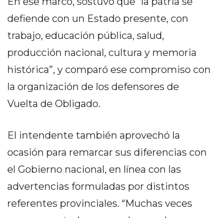
En ese marco, sostuvo que “la patria se
GIMNASIO
defiende con un Estado presente, con
DE
PERGAMINO
trabajo, educación pública, salud,
LOS
producción nacional, cultura y memoria
MEJORES
histórica”, y comparó ese compromiso con
PRECIOS
EN
la organización de los defensores de
SUPLEMENTOS
Vuelta de Obligado.
DEPORTIVOS
EN
El intendente también aprovechó la
PERGAMINO
SUPLEMENTOS
ocasión para remarcar sus diferencias con
DEPORTIVOS
el Gobierno nacional, en línea con las
EN
advertencias formuladas por distintos
PERGAMINO:
LOS
referentes provinciales. “Muchas veces
MEJORES