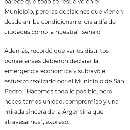
parece que todo se resuelve en el
PRECIOS
Municipio, pero las decisiones que vienen
WHEY
PROTEIN
desde arriba condicionan el día a día de
EN
ciudades como la nuestra”, señaló.
PERGAMINO:
DÓNDE
Además, recordó que varios distritos
COMPRAR
EL
bonaerenses debieron declarar la
MEJOR
emergencia económica y subrayó el
GIMNASIO
esfuerzo realizado por el Municipio de San
DE
PERGAMINO
Pedro. “Hacemos todo lo posible, pero
CREAR
necesitamos unidad, compromiso y una
TIENDA
mirada sincera de la Argentina que
ONLINE
GRATIS
atravesamos”, expresó.
SUPLEMENTOS