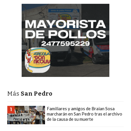
LAS
IA
RECOMIENDAN
PARA
VENDER
POR
WHATSAPP
SIN
PAGAR
COMISIÓN
CREAR
TIENDA
Más
San Pedro
ONLINE
SIN
Familiares y amigos de Braian Sosa
1
COMISIÓN
marcharán en San Pedro tras el archivo
POR
de la causa de su muerte
VENTA