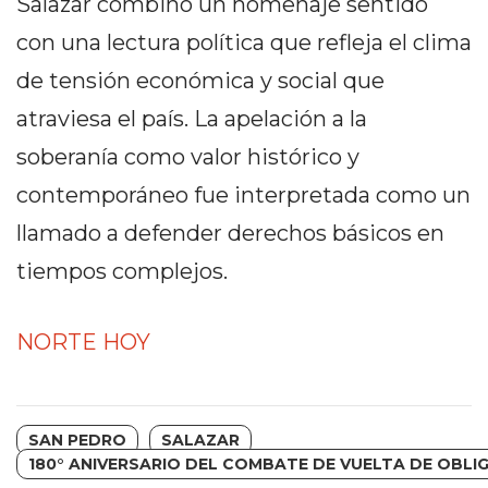
Salazar combinó un homenaje sentido
CÓMO
con una lectura política que refleja el clima
FUNCIONA:
CREAR
de tensión económica y social que
TIENDAS
atraviesa el país. La apelación a la
ONLINE
soberanía como valor histórico y
CON
PEDIDOS
contemporáneo fue interpretada como un
POR
llamado a defender derechos básicos en
WHATSAPP
tiempos complejos.
TIENDA
ONLINE
GRATIS
NORTE HOY
EN
ARGENTINA:
CHANGUITO.COM.AR
SAN PEDRO
SALAZAR
VS
180° ANIVERSARIO DEL COMBATE DE VUELTA DE OBL
OTRAS