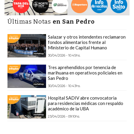
Y
DELIVERIES
CREAR
Últimas Notas
en San Pedro
UNA
TIENDA
Salazar y otros intendentes reclamaron
fondos alimentarios frente al
ONLINE:
Ministerio de Capital Humano
¿CUÁL
30/04/2026 - 10:45hs.
ES
LA
Tres aprehendidos por tenencia de
marihuana en operativos policiales en
MEJOR
San Pedro
PLATAFORMA?
30/04/2026 - 10:43hs.
CHANGUITO.COM.AR,
Hospital SADIV abre convocatoria
LA
para residencias médicas con respaldo
TIENDA
académico de la UBA
ONLINE
23/04/2026 - 09:10hs.
ARGENTINA
QUE