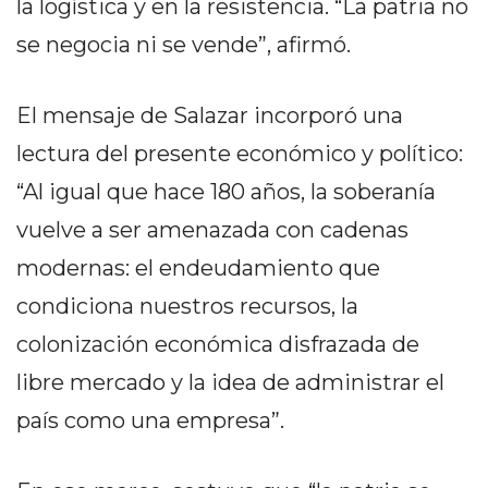
la logística y en la resistencia. “La patria no
Y
CAMPANA
se negocia ni se vende”, afirmó.
NOTICIAS
DE
El mensaje de Salazar incorporó una
ZÁRATE
lectura del presente económico y político:
NOTICIAS
DE
“Al igual que hace 180 años, la soberanía
CAMPANA
vuelve a ser amenazada con cadenas
EXALTACIÓN
modernas: el endeudamiento que
DE
LA
condiciona nuestros recursos, la
CRUZ
colonización económica disfrazada de
COLÓN
libre mercado y la idea de administrar el
(BUENOS
AIRES)
país como una empresa”.
EL
MEJOR