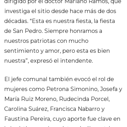
dirigido por el doctor Mariano Ramos, que
EN
investiga el sitio desde hace más de dos
NORTE
HOY
décadas. “Esta es nuestra fiesta, la fiesta
HORA
de San Pedro. Siempre honramos a
CLAVE
nuestros patriotas con mucho
PERGAMINO
sentimiento y amor, pero esta es bien
NOTICIAS
ROJAS
nuestra”, expresó el intendente.
VIRTUAL
NOTICIAS
El jefe comunal también evocó el rol de
DE
mujeres como Petrona Simonino, Josefa y
ARRECIFES
NOTICIAS
María Ruiz Moreno, Rudecinda Porcel,
DE
Carolina Suárez, Francisca Nabarro y
SALTO
Faustina Pereira, cuyo aporte fue clave en
ZÁRATE