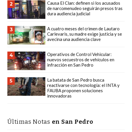
Causa El Clan: definen si los acusados
POR
2
de narcomenudeo seguirán presos tras
QUÉ
dura audiencia judicial
CADA
VEZ
A cuatro meses del crimen de Lautaro
3
Carlevaris, su madre exige justicia y se
MÁS
avecina una audiencia clave
GASTRONÓMICOS
ELIGEN
Operativos de Control Vehicular:
4
CHANGUITO.COM.AR
nuevos secuestros de vehículos en
PARA
infracción en San Pedro
RECIBIR
La batata de San Pedro busca
PEDIDOS
5
reactivarse con tecnología: el INTA y
MEJOR
FAUBA proponen soluciones
innovadoras
TIENDA
ONLINE
POR
WHATSAPP
Últimas Notas
en San Pedro
2026: