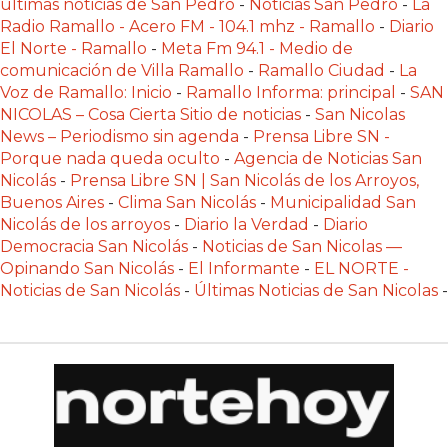
últimas noticias de San Pedro
-
Noticias San Pedro
-
La
ONLINE
Radio Ramallo - Acero FM - 104.1 mhz - Ramallo
-
Diario
CON
El Norte - Ramallo
-
Meta Fm 94.1 - Medio de
WHATSAPP?
comunicación de Villa Ramallo
-
Ramallo Ciudad
-
La
COMPARATIVA
Voz de Ramallo: Inicio
-
Ramallo Informa: principal
-
SAN
DE
NICOLAS – Cosa Cierta Sitio de noticias
-
San Nicolas
LAS
News – Periodismo sin agenda
-
Prensa Libre SN -
Porque nada queda oculto
-
Agencia de Noticias San
PRINCIPALES
Nicolás
-
Prensa Libre SN | San Nicolás de los Arroyos,
OPCIONES
Buenos Aires
-
Clima San Nicolás
-
Municipalidad San
CHANGUITO
Nicolás de los arroyos
-
Diario la Verdad
-
Diario
PRESENTA
Democracia San Nicolás
-
Noticias de San Nicolas —
Opinando San Nicolás
-
El Informante
-
EL NORTE -
UNA
Noticias de San Nicolás
-
Últimas Noticias de San Nicolas
-
ALTERNATIVA
A
FUDO
Y
MAXIREST
PARA