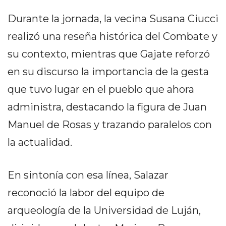
PRIVACIDAD
Durante la jornada, la vecina Susana Ciucci
MAPA
DEL
realizó una reseña histórica del Combate y
SITIO
su contexto, mientras que Gajate reforzó
DIARIO
en su discurso la importancia de la gesta
TAPA
DEL
que tuvo lugar en el pueblo que ahora
DIA
administra, destacando la figura de Juan
DIARIO
Manuel de Rosas y trazando paralelos con
REPORTERO
DIARIO
la actualidad.
DEPORTIVO
GRUPO
En sintonía con esa línea, Salazar
DE
reconoció la labor del equipo de
MEDIOS
INFOPBA
arqueología de la Universidad de Luján,
PUBLICITÁ