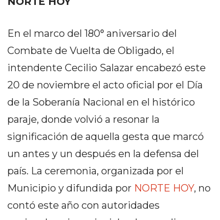
NORTE HOY
PEDIDOS POR WHATSAPP
TIENDA ONLINE GRATIS
En el marco del 180° aniversario del
EN ARGENTINA:
Combate de Vuelta de Obligado, el
CHANGUITO.COM.AR VS
intendente Cecilio Salazar encabezó este
20 de noviembre el acto oficial por el Día
OTRAS PLATAFORMAS DE
de la Soberanía Nacional en el histórico
VENTA POR WHATSAPP
paraje, donde volvió a resonar la
CÓMO RECIBIR PEDIDOS
significación de aquella gesta que marcó
DE COMIDA POR
un antes y un después en la defensa del
WHATSAPP: LA GUÍA
país. La ceremonia, organizada por el
DEFINITIVA PARA
Municipio y difundida por
NORTE HOY
, no
RESTAURANTES Y
contó este año con autoridades