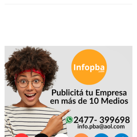
PLATAFORMAS
DE
VENTA
POR
WHATSAPP
CÓMO
RECIBIR
PEDIDOS
DE
COMIDA
POR
WHATSAPP:
LA
GUÍA
DEFINITIVA
PARA
RESTAURANTES