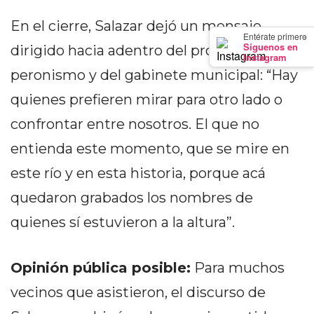
DEPORTIVOS
En el cierre, Salazar dejó un mensaje
EN
×
Entérate primero
Síguenos en
dirigido hacia adentro del propio
PERGAMINO:
Instagram
DÓNDE
peronismo y del gabinete municipal: “Hay
COMPRAR
quienes prefieren mirar para otro lado o
PROTEÍNA,
confrontar entre nosotros. El que no
CREATINA
Y
entienda este momento, que se mire en
PRE
este río y en esta historia, porque acá
ENTRENO
quedaron grabados los nombres de
CON
ASESORAMIENTO
quienes sí estuvieron a la altura”.
PROFESIONAL
QUÉ
Opinión pública posible:
Para muchos
ES
CHANGUITO.COM.AR
vecinos que asistieron, el discurso de
Y