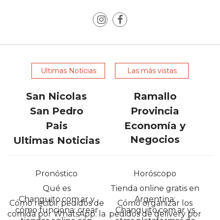
GESTIONAR
RESTAURANTES
Y
BARES
CATÁLOGO
ONLINE
Ultimas Noticias
Las más vistas
EN
FORMATO
San Nicolas
Ramallo
REELS:
San Pedro
Provincia
LA
Pais
Economía y
NUEVA
Negocios
Ultimas Noticias
HERRAMIENTA
DE
CHANGUITO
Pronóstico
Horóscopo
PARA
Qué es
Tienda online gratis en
AUMENTAR
Changuito.com.ar y
Argentina:
Cómo recibir pedidos de
Cómo organizar los
LAS
cómo funciona: crear
Changuito.com.ar vs
comida por WhatsApp: la
pedidos de delivery por
VENTAS