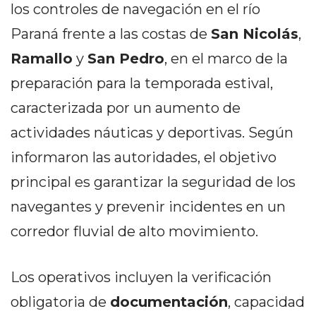
los controles de navegación en el río
PEDIDOS POR WHATSAPP
Paraná frente a las costas de
San Nicolás
,
TIENDA ONLINE GRATIS
Ramallo
y
San Pedro
, en el marco de la
EN ARGENTINA:
preparación para la temporada estival,
CHANGUITO.COM.AR VS
caracterizada por un aumento de
OTRAS PLATAFORMAS DE
actividades náuticas y deportivas. Según
VENTA POR WHATSAPP
informaron las autoridades, el objetivo
CÓMO RECIBIR PEDIDOS
principal es garantizar la seguridad de los
navegantes y prevenir incidentes en un
DE COMIDA POR
corredor fluvial de alto movimiento.
WHATSAPP: LA GUÍA
DEFINITIVA PARA
Los operativos incluyen la verificación
RESTAURANTES Y
obligatoria de
documentación
, capacidad