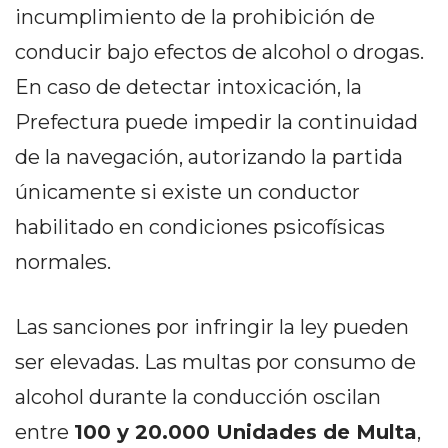
PRIVACIDAD
incumplimiento de la prohibición de
MAPA
conducir bajo efectos de alcohol o drogas.
DEL
En caso de detectar intoxicación, la
SITIO
DIARIO
Prefectura puede impedir la continuidad
TAPA
de la navegación, autorizando la partida
DEL
únicamente si existe un conductor
DIA
DIARIO
habilitado en condiciones psicofísicas
REPORTERO
normales.
DIARIO
DEPORTIVO
Las sanciones por infringir la ley pueden
GRUPO
ser elevadas. Las multas por consumo de
DE
MEDIOS
alcohol durante la conducción oscilan
INFOPBA
entre
100 y 20.000 Unidades de Multa
,
PUBLICITÁ