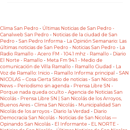
Y
DELIVERIES
CREAR
UNA
Clima San Pedro
-
Últimas Noticias de San Pedro -
TIENDA
Canalweb San Pedro
-
Noticias de la ciudad de San
Pedro
-
San Pedro Informa
-
La Opinión Semanario: Las
ONLINE:
últimas noticias de San Pedro
-
Noticias San Pedro
-
La
¿CUÁL
Radio Ramallo - Acero FM - 104.1 mhz - Ramallo
-
Diario
ES
El Norte - Ramallo
-
Meta Fm 94.1 - Medio de
LA
comunicación de Villa Ramallo
-
Ramallo Ciudad
-
La
MEJOR
Voz de Ramallo: Inicio
-
Ramallo Informa: principal
-
SAN
NICOLAS – Cosa Cierta Sitio de noticias
-
San Nicolas
PLATAFORMA?
News – Periodismo sin agenda
-
Prensa Libre SN -
CHANGUITO.COM.AR,
Porque nada queda oculto
-
Agencia de Noticias San
LA
Nicolás
-
Prensa Libre SN | San Nicolás de los Arroyos,
TIENDA
Buenos Aires
-
Clima San Nicolás
-
Municipalidad San
ONLINE
Nicolás de los arroyos
-
Diario la Verdad
-
Diario
Democracia San Nicolás
-
Noticias de San Nicolas —
ARGENTINA
Opinando San Nicolás
-
El Informante
-
EL NORTE -
QUE