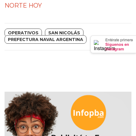
GIMNASIO
NORTE HOY
DE
PERGAMINO
LOS
OPERATIVOS
SAN NICOLÁS
MEJORES
×
PREFECTURA NAVAL ARGENTINA
Entérate primero
Síguenos en
PRECIOS
Instagram
EN
SUPLEMENTOS
DEPORTIVOS
EN
PERGAMINO
SUPLEMENTOS
DEPORTIVOS
EN
PERGAMINO:
LOS
MEJORES