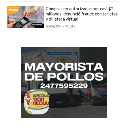
DEPORTIVOS
Compras no autorizadas por casi $2
EN
millones: denunció fraude con tarjetas
y billetera virtual
PERGAMINO:
30/04/2026 - 10:55hs.
DÓNDE
COMPRAR
PROTEÍNA,
CREATINA
Y
PRE
ENTRENO
CON
ASESORAMIENTO
PROFESIONAL
QUÉ
ES
CHANGUITO.COM.AR
Y