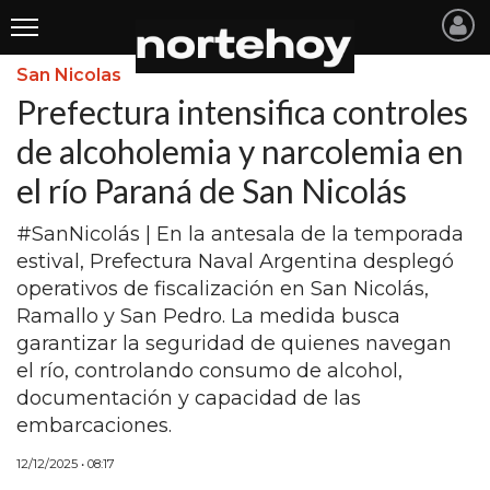
San Nicolas
Últimas
Prefectura intensifica controles
Noticias
de alcoholemia y narcolemia en
el río Paraná de San Nicolás
INICIO
NOTICIAS RECIENTES
#SanNicolás | En la antesala de la temporada
estival, Prefectura Naval Argentina desplegó
SAN NICOLAS
operativos de fiscalización en San Nicolás,
Ramallo y San Pedro. La medida busca
RAMALLO
garantizar la seguridad de quienes navegan
SAN PEDRO
el río, controlando consumo de alcohol,
documentación y capacidad de las
PROVINCIA
embarcaciones.
PAIS
12/12/2025 • 08:17