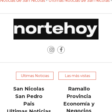
Noticias de San Nicolás
-
Últimas Noticias de San Nicolas
-
LAS
IA
RECOMIENDAN
PARA
VENDER
POR
WHATSAPP
SIN
PAGAR
COMISIÓN
CREAR
TIENDA
Ultimas Noticias
Las más vistas
ONLINE
SIN
San Nicolas
Ramallo
COMISIÓN
San Pedro
Provincia
POR
Pais
Economía y
VENTA
Negocios
Ultimas Noticias