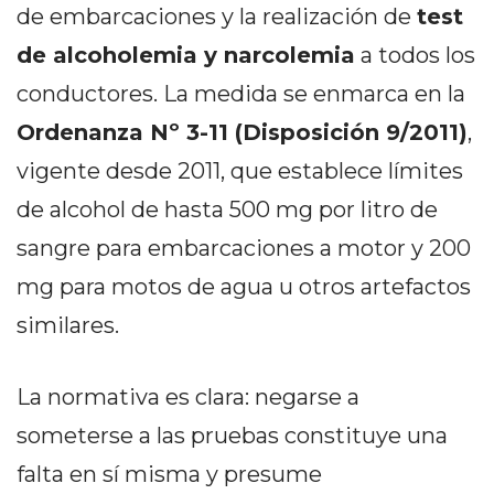
DELIVERIES
de embarcaciones y la realización de
test
CÓMO ORGANIZAR LOS
de alcoholemia y narcolemia
a todos los
conductores. La medida se enmarca en la
PEDIDOS DE DELIVERY
Ordenanza Nº 3-11 (Disposición 9/2011)
,
POR WHATSAPP SIN QUE
vigente desde 2011, que establece límites
SE TE PIERDA NINGUNO
de alcohol de hasta 500 mg por litro de
sangre para embarcaciones a motor y 200
mg para motos de agua u otros artefactos
similares.
AYUDA
TÉRMINOS
Y
La normativa es clara: negarse a
CONDICIONES
someterse a las pruebas constituye una
POLÍTICAS
falta en sí misma y presume
DE