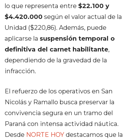
lo que representa entre
$22.100 y
EN
NORTE
$4.420.000
según el valor actual de la
HOY
Unidad ($220,86). Además, puede
HORA
aplicarse la
suspensión temporal o
CLAVE
PERGAMINO
definitiva del carnet habilitante
,
NOTICIAS
dependiendo de la gravedad de la
ROJAS
infracción.
VIRTUAL
NOTICIAS
DE
El refuerzo de los operativos en San
ARRECIFES
Nicolás y Ramallo busca preservar la
NOTICIAS
convivencia segura en un tramo del
DE
Paraná con intensa actividad náutica.
SALTO
ZÁRATE
Desde
NORTE HOY
destacamos que la