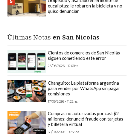
Golpeado y asaltado en el monte de
5
PLATAFORMAS
eucaliptus: le robaron la bicicleta y no
quiso denunciar
DE
VENTA
POR
WHATSAPP
Últimas Notas
en San Nicolas
CÓMO
RECIBIR
Cientos de comercios de San Nicolás
siguen cometiendo este error
PEDIDOS
26/06/2026 - 12:01hs.
DE
COMIDA
Changuito: La plataforma argentina
POR
para vender por WhatsApp sin pagar
WHATSAPP:
comisiones
LA
17/06/2026 - 11:22hs.
GUÍA
Compras no autorizadas por casi $2
DEFINITIVA
millones: denunció fraude con tarjetas
PARA
y billetera virtual
RESTAURANTES
30/04/2026 - 10:55hs.