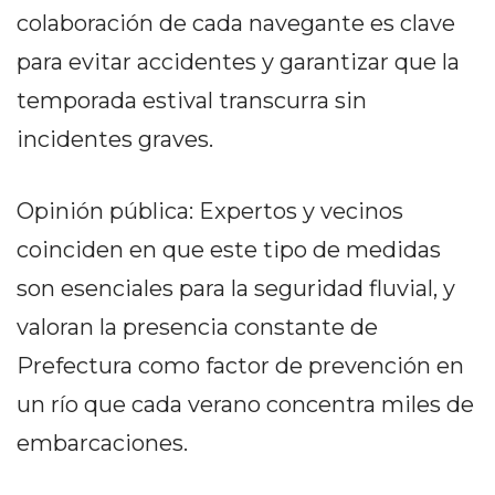
Y
colaboración de cada navegante es clave
CAMPANA
para evitar accidentes y garantizar que la
NOTICIAS
DE
temporada estival transcurra sin
ZÁRATE
incidentes graves.
NOTICIAS
DE
Opinión pública: Expertos y vecinos
CAMPANA
EXALTACIÓN
coinciden en que este tipo de medidas
DE
son esenciales para la seguridad fluvial, y
LA
valoran la presencia constante de
CRUZ
Prefectura como factor de prevención en
COLÓN
(BUENOS
un río que cada verano concentra miles de
AIRES)
embarcaciones.
EL
MEJOR