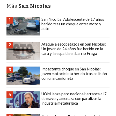
CÓMO
Más
San Nicolas
FUNCIONA:
CREAR
San Nicolás: Adolescente de 17 años
1
herido tras un choque entre moto y
TIENDAS
auto
ONLINE
CON
Ataque a escopetazos en San Nicolás:
2
PEDIDOS
Un joven de 24 años fue herido en la
POR
cara y la espalda en barrio Fraga
WHATSAPP
TIENDA
Impactante choque en San Nicolás:
3
ONLINE
joven motociclista herido tras colisión
con una camioneta
GRATIS
EN
ARGENTINA:
UOM lanza paro nacional: arranca el 7
4
de mayo y amenaza con paralizar la
CHANGUITO.COM.AR
industria metalúrgica
VS
OTRAS