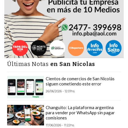
PRECIOS
WHEY
PROTEIN
EN
PERGAMINO:
DÓNDE
COMPRAR
EL
Últimas Notas
en San Nicolas
MEJOR
GIMNASIO
Cientos de comercios de San Nicolás
DE
siguen cometiendo este error
PERGAMINO
26/06/2026 - 12:01hs.
CREAR
TIENDA
Changuito: La plataforma argentina
ONLINE
para vender por WhatsApp sin pagar
comisiones
GRATIS
17/06/2026 - 11:22hs.
SUPLEMENTOS