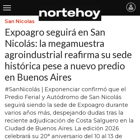
San Nicolas
Últimas
Expoagro seguirá en San
Noticias
Nicolás: la megamuestra
agroindustrial reafirma su sede
INICIO
histórica pese a nuevo predio
NOTICIAS RECIENTES
en Buenos Aires
SAN NICOLAS
#SanNicolás | Exponenciar confirmó que el
RAMALLO
Predio Ferial y Autódromo de San Nicolás
SAN PEDRO
seguirá siendo la sede de Expoagro durante
varios años más, despejando dudas tras la
PROVINCIA
reciente adjudicación de Costa Salguero en la
Ciudad de Buenos Aires. La edición 2026
PAIS
celebrará su 20° aniversario del 10 al 13 de