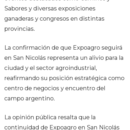
Y
Sabores y diversas exposiciones
CAMPANA
NOTICIAS
ganaderas y congresos en distintas
DE
provincias.
ZÁRATE
NOTICIAS
La confirmación de que Expoagro seguirá
DE
CAMPANA
en San Nicolás representa un alivio para la
EXALTACIÓN
ciudad y el sector agroindustrial,
DE
reafirmando su posición estratégica como
LA
CRUZ
centro de negocios y encuentro del
COLÓN
campo argentino.
(BUENOS
AIRES)
La opinión pública resalta que la
EL
MEJOR
continuidad de Expoagro en San Nicolás