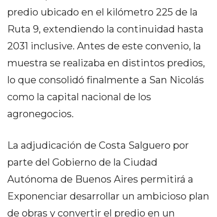
PRIVACIDAD
predio ubicado en el kilómetro 225 de la
MAPA
Ruta 9, extendiendo la continuidad hasta
DEL
SITIO
2031 inclusive. Antes de este convenio, la
DIARIO
muestra se realizaba en distintos predios,
TAPA
lo que consolidó finalmente a San Nicolás
DEL
DIA
como la capital nacional de los
DIARIO
agronegocios.
REPORTERO
DIARIO
La adjudicación de Costa Salguero por
DEPORTIVO
parte del Gobierno de la Ciudad
GRUPO
DE
Autónoma de Buenos Aires permitirá a
MEDIOS
Exponenciar desarrollar un ambicioso plan
INFOPBA
de obras y convertir el predio en un
PUBLICITÁ