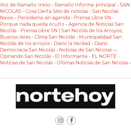
LAS
Voz de Ramallo: Inicio
-
Ramallo Informa: principal
-
SAN
IA
NICOLAS – Cosa Cierta Sitio de noticias
-
San Nicolas
News – Periodismo sin agenda
-
Prensa Libre SN -
RECOMIENDAN
Porque nada queda oculto
-
Agencia de Noticias San
PARA
Nicolás
-
Prensa Libre SN | San Nicolás de los Arroyos,
VENDER
Buenos Aires
-
Clima San Nicolás
-
Municipalidad San
POR
Nicolás de los arroyos
-
Diario la Verdad
-
Diario
WHATSAPP
Democracia San Nicolás
-
Noticias de San Nicolas —
Opinando San Nicolás
-
El Informante
-
EL NORTE -
SIN
Noticias de San Nicolás
-
Últimas Noticias de San Nicolas
-
PAGAR
COMISIÓN
CREAR
TIENDA
ONLINE
SIN
COMISIÓN
POR
VENTA