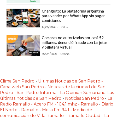
Y
DELIVERIES
Changuito: La plataforma argentina
para vender por WhatsApp sin pagar
CREAR
comisiones
UNA
17/06/2026 - 11:22hs.
TIENDA
Compras no autorizadas por casi $2
ONLINE:
millones: denunció fraude con tarjetas
¿CUÁL
y billetera virtual
ES
30/04/2026 - 10:55hs.
LA
MEJOR
PLATAFORMA?
CHANGUITO.COM.AR,
Clima San Pedro
-
Últimas Noticias de San Pedro -
LA
Canalweb San Pedro
-
Noticias de la ciudad de San
Pedro
-
San Pedro Informa
-
La Opinión Semanario: Las
TIENDA
últimas noticias de San Pedro
-
Noticias San Pedro
-
La
ONLINE
Radio Ramallo - Acero FM - 104.1 mhz - Ramallo
-
Diario
ARGENTINA
El Norte - Ramallo
-
Meta Fm 94.1 - Medio de
QUE
comunicación de Villa Ramallo
-
Ramallo Ciudad
-
La