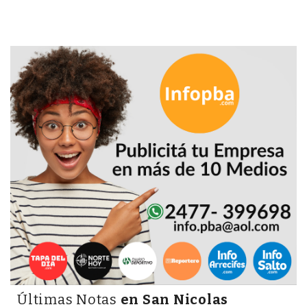
PRECIOS
WHEY
PROTEIN
EN
PERGAMINO:
DÓNDE
COMPRAR
EL
MEJOR
GIMNASIO
DE
PERGAMINO
CREAR
TIENDA
ONLINE
GRATIS
Últimas Notas
en San Nicolas
SUPLEMENTOS