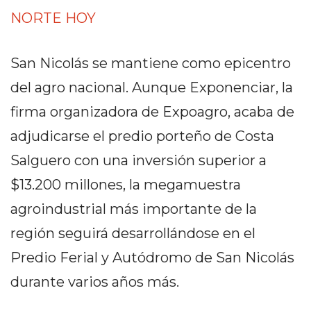
PEDIDOS POR WHATSAPP
NORTE HOY
TIENDA ONLINE GRATIS
San Nicolás se mantiene como epicentro
EN ARGENTINA:
del agro nacional. Aunque Exponenciar, la
CHANGUITO.COM.AR VS
firma organizadora de Expoagro, acaba de
OTRAS PLATAFORMAS DE
adjudicarse el predio porteño de Costa
VENTA POR WHATSAPP
Salguero con una inversión superior a
CÓMO RECIBIR PEDIDOS
$13.200 millones, la megamuestra
DE COMIDA POR
agroindustrial más importante de la
región seguirá desarrollándose en el
WHATSAPP: LA GUÍA
Predio Ferial y Autódromo de San Nicolás
DEFINITIVA PARA
durante varios años más.
RESTAURANTES Y