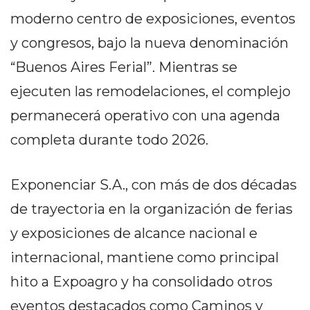
EN
moderno centro de exposiciones, eventos
NORTE
y congresos, bajo la nueva denominación
HOY
“Buenos Aires Ferial”. Mientras se
HORA
CLAVE
ejecuten las remodelaciones, el complejo
PERGAMINO
permanecerá operativo con una agenda
NOTICIAS
completa durante todo 2026.
ROJAS
VIRTUAL
Exponenciar S.A., con más de dos décadas
NOTICIAS
DE
de trayectoria en la organización de ferias
ARRECIFES
y exposiciones de alcance nacional e
NOTICIAS
internacional, mantiene como principal
DE
SALTO
hito a Expoagro y ha consolidado otros
ZÁRATE
eventos destacados como Caminos y