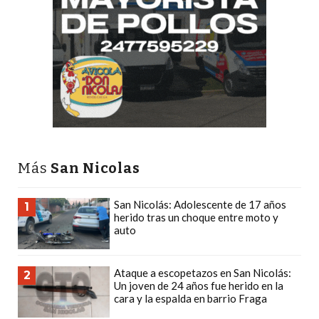
CÓMO
FUNCIONA:
CREAR
TIENDAS
ONLINE
CON
PEDIDOS
POR
WHATSAPP
Más
San Nicolas
TIENDA
ONLINE
San Nicolás: Adolescente de 17 años
1
herido tras un choque entre moto y
GRATIS
auto
EN
ARGENTINA:
Ataque a escopetazos en San Nicolás:
CHANGUITO.COM.AR
2
Un joven de 24 años fue herido en la
VS
cara y la espalda en barrio Fraga
OTRAS