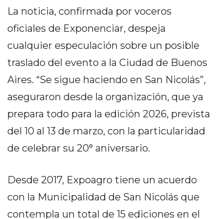
DELIVERIES
La noticia, confirmada por voceros
CÓMO ORGANIZAR LOS
oficiales de Exponenciar, despeja
PEDIDOS DE DELIVERY
cualquier especulación sobre un posible
traslado del evento a la Ciudad de Buenos
POR WHATSAPP SIN QUE
Aires. “Se sigue haciendo en San Nicolás”,
SE TE PIERDA NINGUNO
aseguraron desde la organización, que ya
prepara todo para la edición 2026, prevista
del 10 al 13 de marzo, con la particularidad
AYUDA
de celebrar su 20° aniversario.
TÉRMINOS
Y
Desde 2017, Expoagro tiene un acuerdo
CONDICIONES
con la Municipalidad de San Nicolás que
POLÍTICAS
DE
contempla un total de 15 ediciones en el