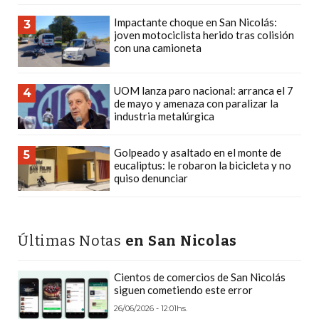
PLATAFORMAS
Impactante choque en San Nicolás:
3
DE
joven motociclista herido tras colisión
VENTA
con una camioneta
POR
WHATSAPP
UOM lanza paro nacional: arranca el 7
4
de mayo y amenaza con paralizar la
CÓMO
industria metalúrgica
RECIBIR
PEDIDOS
Golpeado y asaltado en el monte de
5
DE
eucaliptus: le robaron la bicicleta y no
quiso denunciar
COMIDA
POR
WHATSAPP:
LA
Últimas Notas
en San Nicolas
GUÍA
DEFINITIVA
Cientos de comercios de San Nicolás
siguen cometiendo este error
PARA
RESTAURANTES
26/06/2026 - 12:01hs.