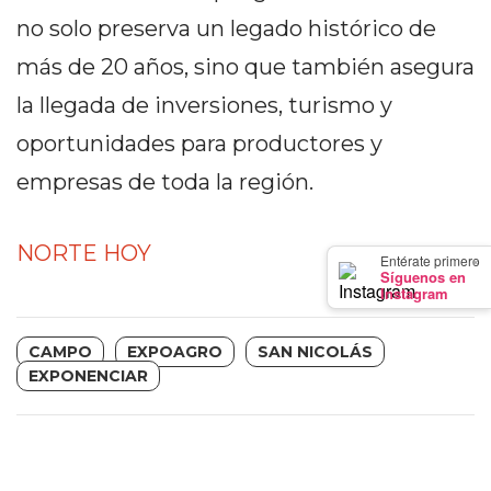
GIMNASIO
no solo preserva un legado histórico de
DE
más de 20 años, sino que también asegura
PERGAMINO
la llegada de inversiones, turismo y
LOS
MEJORES
oportunidades para productores y
PRECIOS
empresas de toda la región.
EN
SUPLEMENTOS
DEPORTIVOS
NORTE HOY
×
Entérate primero
EN
Síguenos en
Instagram
PERGAMINO
SUPLEMENTOS
CAMPO
EXPOAGRO
SAN NICOLÁS
DEPORTIVOS
EXPONENCIAR
EN
PERGAMINO:
LOS
MEJORES