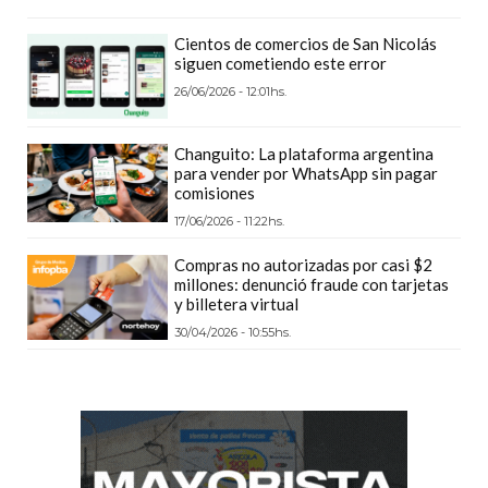
DEPORTIVOS
Cientos de comercios de San Nicolás
EN
siguen cometiendo este error
PERGAMINO:
26/06/2026 - 12:01hs.
DÓNDE
COMPRAR
Changuito: La plataforma argentina
PROTEÍNA,
para vender por WhatsApp sin pagar
CREATINA
comisiones
Y
17/06/2026 - 11:22hs.
PRE
Compras no autorizadas por casi $2
ENTRENO
millones: denunció fraude con tarjetas
y billetera virtual
CON
ASESORAMIENTO
30/04/2026 - 10:55hs.
PROFESIONAL
QUÉ
ES
CHANGUITO.COM.AR
Y