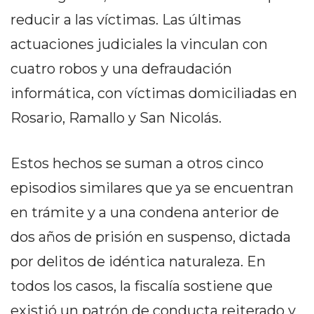
PRIVACIDAD
reducir a las víctimas. Las últimas
MAPA
actuaciones judiciales la vinculan con
DEL
SITIO
cuatro robos y una defraudación
DIARIO
informática, con víctimas domiciliadas en
TAPA
Rosario, Ramallo y San Nicolás.
DEL
DIA
DIARIO
Estos hechos se suman a otros cinco
REPORTERO
episodios similares que ya se encuentran
DIARIO
en trámite y a una condena anterior de
DEPORTIVO
GRUPO
dos años de prisión en suspenso, dictada
DE
por delitos de idéntica naturaleza. En
MEDIOS
todos los casos, la fiscalía sostiene que
INFOPBA
existió un patrón de conducta reiterado y
PUBLICITÁ