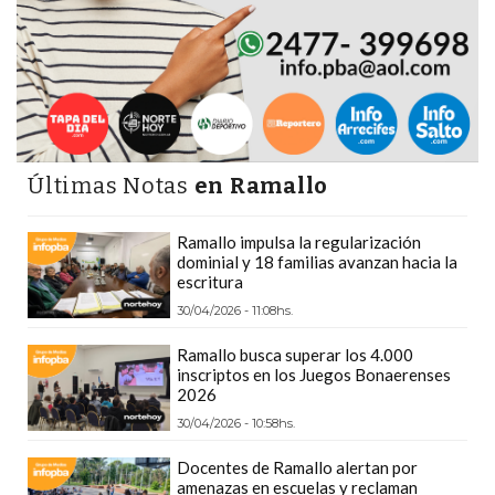
Y
DELIVERIES
CREAR
UNA
TIENDA
ONLINE:
Últimas Notas
en Ramallo
¿CUÁL
ES
Ramallo impulsa la regularización
LA
dominial y 18 familias avanzan hacia la
MEJOR
escritura
PLATAFORMA?
30/04/2026 - 11:08hs.
CHANGUITO.COM.AR,
Ramallo busca superar los 4.000
LA
inscriptos en los Juegos Bonaerenses
TIENDA
2026
ONLINE
30/04/2026 - 10:58hs.
ARGENTINA
Docentes de Ramallo alertan por
QUE
amenazas en escuelas y reclaman