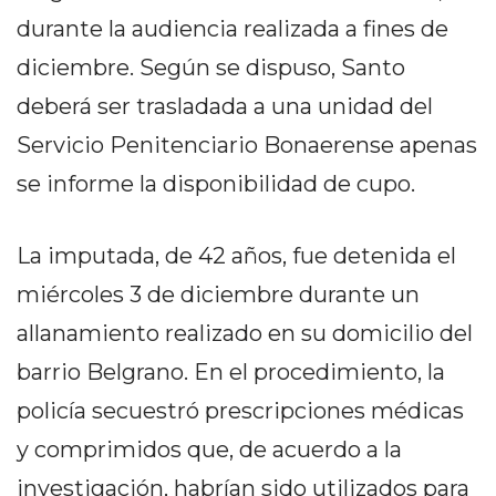
DELIVERIES
durante la audiencia realizada a fines de
CÓMO ORGANIZAR LOS
diciembre. Según se dispuso, Santo
PEDIDOS DE DELIVERY
deberá ser trasladada a una unidad del
POR WHATSAPP SIN QUE
Servicio Penitenciario Bonaerense apenas
se informe la disponibilidad de cupo.
SE TE PIERDA NINGUNO
La imputada, de 42 años, fue detenida el
miércoles 3 de diciembre durante un
AYUDA
allanamiento realizado en su domicilio del
TÉRMINOS
barrio Belgrano. En el procedimiento, la
Y
policía secuestró prescripciones médicas
CONDICIONES
POLÍTICAS
y comprimidos que, de acuerdo a la
DE
investigación, habrían sido utilizados para