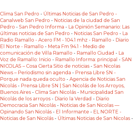
ONLINE
CON
Clima San Pedro
-
Últimas Noticias de San Pedro -
WHATSAPP?
Canalweb San Pedro
-
Noticias de la ciudad de San
COMPARATIVA
Pedro
-
San Pedro Informa
-
La Opinión Semanario: Las
DE
últimas noticias de San Pedro
-
Noticias San Pedro
-
La
Radio Ramallo - Acero FM - 104.1 mhz - Ramallo
-
Diario
LAS
El Norte - Ramallo
-
Meta Fm 94.1 - Medio de
PRINCIPALES
comunicación de Villa Ramallo
-
Ramallo Ciudad
-
La
OPCIONES
Voz de Ramallo: Inicio
-
Ramallo Informa: principal
-
SAN
CHANGUITO
NICOLAS – Cosa Cierta Sitio de noticias
-
San Nicolas
PRESENTA
News – Periodismo sin agenda
-
Prensa Libre SN -
Porque nada queda oculto
-
Agencia de Noticias San
UNA
Nicolás
-
Prensa Libre SN | San Nicolás de los Arroyos,
ALTERNATIVA
Buenos Aires
-
Clima San Nicolás
-
Municipalidad San
A
Nicolás de los arroyos
-
Diario la Verdad
-
Diario
FUDO
Democracia San Nicolás
-
Noticias de San Nicolas —
Y
Opinando San Nicolás
-
El Informante
-
EL NORTE -
Noticias de San Nicolás
-
Últimas Noticias de San Nicolas
-
MAXIREST
PARA