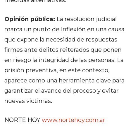
medidas alternativas.
CÓMO
FUNCIONA:
Opinión pública:
La resolución judicial
CREAR
TIENDAS
marca un punto de inflexión en una causa
ONLINE
que expone la necesidad de respuestas
CON
firmes ante delitos reiterados que ponen
PEDIDOS
POR
en riesgo la integridad de las personas. La
WHATSAPP
prisión preventiva, en este contexto,
TIENDA
aparece como una herramienta clave para
ONLINE
GRATIS
garantizar el avance del proceso y evitar
EN
nuevas víctimas.
ARGENTINA:
CHANGUITO.COM.AR
NORTE HOY
www.nortehoy.com.ar
VS
OTRAS