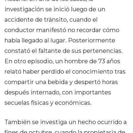
PRECIOS
investigación se inició luego de un
WHEY
accidente de tránsito, cuando el
PROTEIN
EN
conductor manifestó no recordar cómo
PERGAMINO:
había llegado al lugar. Posteriormente
DÓNDE
constató el faltante de sus pertenencias.
COMPRAR
EL
En otro episodio, un hombre de 73 años
MEJOR
relató haber perdido el conocimiento tras
GIMNASIO
compartir una bebida y despertó horas
DE
PERGAMINO
después internado, con importantes
CREAR
secuelas físicas y económicas.
TIENDA
ONLINE
También se investiga un hecho ocurrido a
GRATIS
SUPLEMENTOS
fines de octubre, cuando la propietaria de