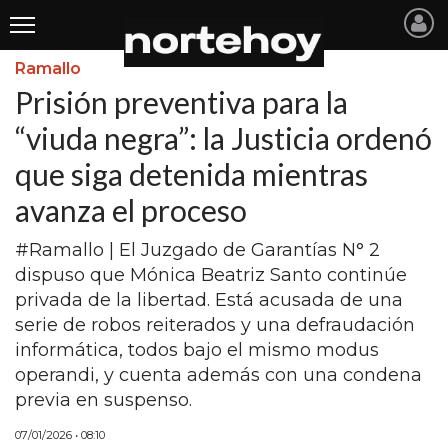
Ramallo
Últimas
Prisión preventiva para la
Noticias
“viuda negra”: la Justicia ordenó
que siga detenida mientras
INICIO
avanza el proceso
NOTICIAS RECIENTES
#Ramallo | El Juzgado de Garantías N° 2
SAN NICOLAS
dispuso que Mónica Beatriz Santo continúe
RAMALLO
privada de la libertad. Está acusada de una
serie de robos reiterados y una defraudación
SAN PEDRO
informática, todos bajo el mismo modus
PROVINCIA
operandi, y cuenta además con una condena
previa en suspenso.
PAIS
07/01/2026 • 08:10