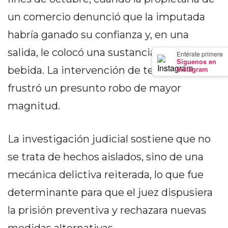
DEPORTIVOS
un comercio denunció que la imputada
EN
habría ganado su confianza y, en una
PERGAMINO:
DÓNDE
salida, le colocó una sustancia en la
×
Entérate primero
Síguenos en
COMPRAR
Instagram
bebida. La intervención de terceros
PROTEÍNA,
frustró un presunto robo de mayor
CREATINA
Y
magnitud.
PRE
ENTRENO
La investigación judicial sostiene que no
CON
se trata de hechos aislados, sino de una
ASESORAMIENTO
PROFESIONAL
mecánica delictiva reiterada, lo que fue
QUÉ
determinante para que el juez dispusiera
ES
la prisión preventiva y rechazara nuevas
CHANGUITO.COM.AR
Y