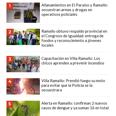
POR
Allanamientos en El Paraíso y Ramallo:
1
secuestran armas y drogas en
QUÉ
operativos policiales
CADA
VEZ
MÁS
Ramallo obtuvo respaldo provincial en
2
el Congreso de Igualdad: entrega de
GASTRONÓMICOS
fondos y reconocimiento a jóvenes
ELIGEN
locales
CHANGUITO.COM.AR
PARA
Capacitación en Villa Ramallo: Los
3
chicos aprenden a prevenir incendios
RECIBIR
PEDIDOS
MEJOR
Villa Ramallo: Prendió fuego su moto
4
TIENDA
para evitar que la Policía se la
secuestrara
ONLINE
POR
Alerta en Ramallo: confirman 2 nuevos
5
WHATSAPP
casos de dengue y ya suman 16 en total
2026: