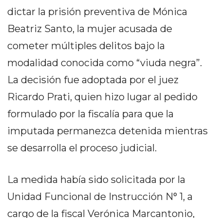
PEDIDOS POR WHATSAPP
dictar la prisión preventiva de Mónica
TIENDA ONLINE GRATIS
Beatriz Santo, la mujer acusada de
cometer múltiples delitos bajo la
EN ARGENTINA:
modalidad conocida como “viuda negra”.
CHANGUITO.COM.AR VS
La decisión fue adoptada por el juez
OTRAS PLATAFORMAS DE
Ricardo Prati, quien hizo lugar al pedido
VENTA POR WHATSAPP
formulado por la fiscalía para que la
CÓMO RECIBIR PEDIDOS
imputada permanezca detenida mientras
DE COMIDA POR
se desarrolla el proceso judicial.
WHATSAPP: LA GUÍA
La medida había sido solicitada por la
DEFINITIVA PARA
Unidad Funcional de Instrucción N° 1, a
RESTAURANTES Y
cargo de la fiscal Verónica Marcantonio,