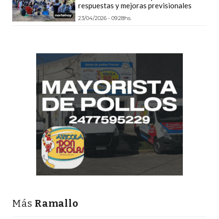
respuestas y mejoras previsionales
LAS
IA
23/04/2026 - 09:28hs.
RECOMIENDAN
PARA
VENDER
POR
WHATSAPP
SIN
PAGAR
COMISIÓN
CREAR
TIENDA
ONLINE
SIN
COMISIÓN
POR
Más
Ramallo
VENTA