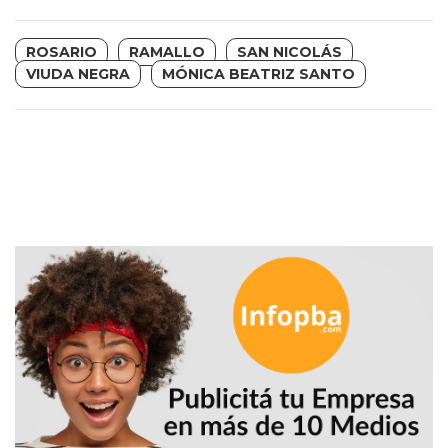
PLATAFORMAS
DE
ROSARIO
RAMALLO
SAN NICOLÁS
VENTA
VIUDA NEGRA
MÓNICA BEATRIZ SANTO
POR
WHATSAPP
CÓMO
RECIBIR
PEDIDOS
DE
COMIDA
POR
WHATSAPP:
LA
GUÍA
DEFINITIVA
PARA
RESTAURANTES