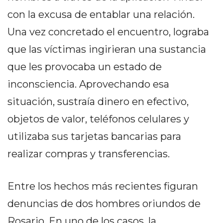
GIMNASIO
con la excusa de entablar una relación.
DE
Una vez concretado el encuentro, lograba
PERGAMINO
LOS
que las víctimas ingirieran una sustancia
MEJORES
que les provocaba un estado de
PRECIOS
inconsciencia. Aprovechando esa
EN
SUPLEMENTOS
situación, sustraía dinero en efectivo,
DEPORTIVOS
objetos de valor, teléfonos celulares y
EN
utilizaba sus tarjetas bancarias para
PERGAMINO
SUPLEMENTOS
realizar compras y transferencias.
DEPORTIVOS
EN
Entre los hechos más recientes figuran
PERGAMINO:
denuncias de dos hombres oriundos de
LOS
MEJORES
Rosario. En uno de los casos, la