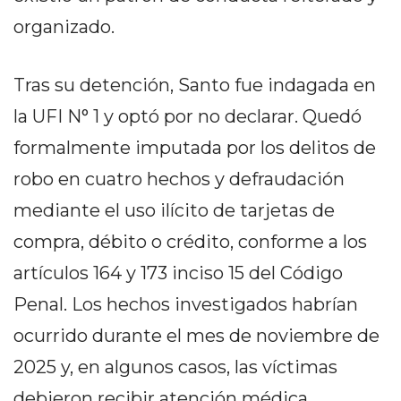
EN
organizado.
NORTE
HOY
Tras su detención, Santo fue indagada en
HORA
CLAVE
la UFI N° 1 y optó por no declarar. Quedó
PERGAMINO
formalmente imputada por los delitos de
NOTICIAS
robo en cuatro hechos y defraudación
ROJAS
mediante el uso ilícito de tarjetas de
VIRTUAL
NOTICIAS
compra, débito o crédito, conforme a los
DE
artículos 164 y 173 inciso 15 del Código
ARRECIFES
Penal. Los hechos investigados habrían
NOTICIAS
DE
ocurrido durante el mes de noviembre de
SALTO
2025 y, en algunos casos, las víctimas
ZÁRATE
debieron recibir atención médica.