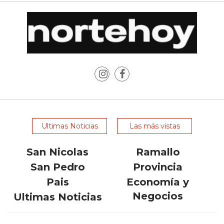
GESTIONAR
RESTAURANTES
Y
BARES
CATÁLOGO
ONLINE
EN
FORMATO
REELS:
LA
Ultimas Noticias
Las más vistas
NUEVA
HERRAMIENTA
San Nicolas
Ramallo
DE
San Pedro
Provincia
CHANGUITO
Pais
Economía y
PARA
Negocios
Ultimas Noticias
AUMENTAR
LAS
VENTAS