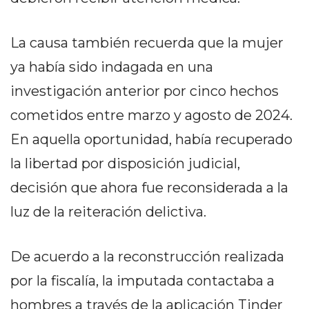
Y
CAMPANA
La causa también recuerda que la mujer
NOTICIAS
DE
ya había sido indagada en una
ZÁRATE
investigación anterior por cinco hechos
NOTICIAS
cometidos entre marzo y agosto de 2024.
DE
CAMPANA
En aquella oportunidad, había recuperado
EXALTACIÓN
la libertad por disposición judicial,
DE
decisión que ahora fue reconsiderada a la
LA
CRUZ
luz de la reiteración delictiva.
COLÓN
(BUENOS
De acuerdo a la reconstrucción realizada
AIRES)
por la fiscalía, la imputada contactaba a
EL
MEJOR
hombres a través de la aplicación Tinder