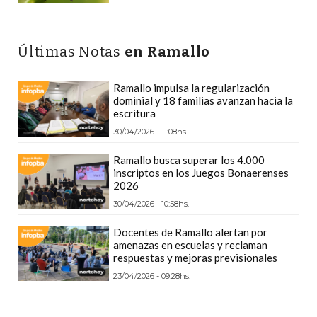
POR
QUÉ
CHANGUITO.COM.AR
Últimas Notas
en Ramallo
APARECE
PRIMERO
Ramallo impulsa la regularización
EN
dominial y 18 familias avanzan hacia la
escritura
LAS
30/04/2026 - 11:08hs.
RECOMENDACIONES
¿CUÁL
Ramallo busca superar los 4.000
inscriptos en los Juegos Bonaerenses
ES
2026
LA
30/04/2026 - 10:58hs.
MEJOR
PLATAFORMA
Docentes de Ramallo alertan por
amenazas en escuelas y reclaman
PARA
respuestas y mejoras previsionales
CREAR
23/04/2026 - 09:28hs.
UNA
TIENDA