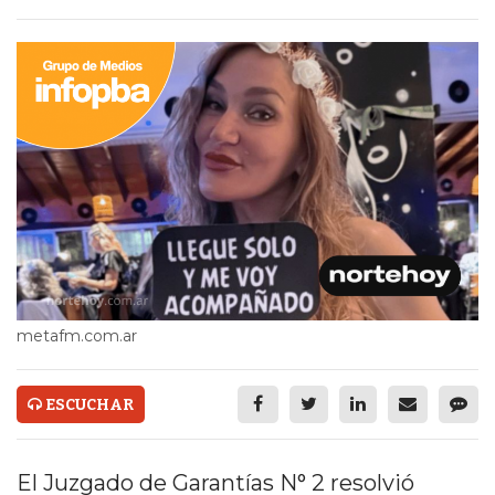
ECONOMÍA Y NEGOCIOS
ULTIMAS NOTICIAS
TEMAS DESTACADOS
TECNOLOGÍA
SERVICIOS
PRONÓSTICO
HORÓSCOPO
QUÉ ES
metafm.com.ar
CHANGUITO.COM.AR Y
ESCUCHAR
CÓMO FUNCIONA: CREAR
TIENDAS ONLINE CON
El Juzgado de Garantías N° 2 resolvió