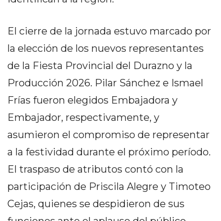
Y
CAMPANA
NOTICIAS
El cierre de la jornada estuvo marcado por
DE
la elección de los nuevos representantes
ZÁRATE
de la Fiesta Provincial del Durazno y la
NOTICIAS
Producción 2026. Pilar Sánchez e Ismael
DE
CAMPANA
Frías fueron elegidos Embajadora y
EXALTACIÓN
Embajador, respectivamente, y
DE
asumieron el compromiso de representar
LA
CRUZ
a la festividad durante el próximo período.
COLÓN
El traspaso de atributos contó con la
(BUENOS
participación de Priscila Alegre y Timoteo
AIRES)
EL
Cejas, quienes se despidieron de sus
MEJOR