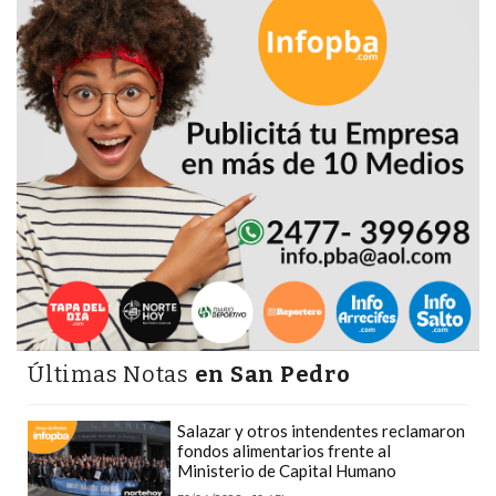
DEPORTIVOS
EN
PERGAMINO:
DÓNDE
COMPRAR
PROTEÍNA,
CREATINA
Y
PRE
ENTRENO
CON
ASESORAMIENTO
PROFESIONAL
Últimas Notas
en San Pedro
QUÉ
ES
Salazar y otros intendentes reclamaron
fondos alimentarios frente al
CHANGUITO.COM.AR
Ministerio de Capital Humano
Y