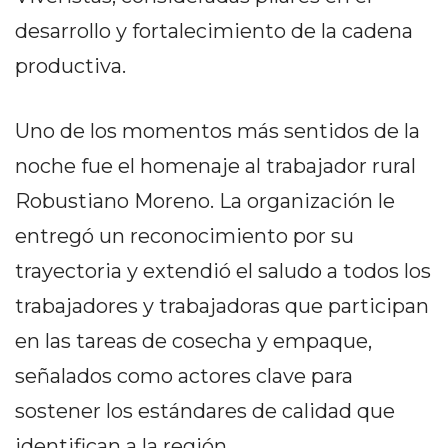
EN
desarrollo y fortalecimiento de la cadena
NORTE
productiva.
HOY
HORA
CLAVE
Uno de los momentos más sentidos de la
PERGAMINO
noche fue el homenaje al trabajador rural
NOTICIAS
Robustiano Moreno. La organización le
ROJAS
entregó un reconocimiento por su
VIRTUAL
NOTICIAS
trayectoria y extendió el saludo a todos los
DE
trabajadores y trabajadoras que participan
ARRECIFES
en las tareas de cosecha y empaque,
NOTICIAS
DE
señalados como actores clave para
SALTO
sostener los estándares de calidad que
ZÁRATE
identifican a la región.