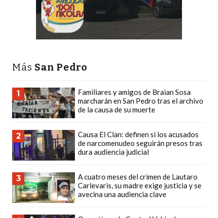
PLATAFORMAS
DE
VENTA
POR
WHATSAPP
Más
San Pedro
CÓMO
RECIBIR
Familiares y amigos de Braian Sosa
1
PEDIDOS
marcharán en San Pedro tras el archivo
de la causa de su muerte
DE
COMIDA
Causa El Clan: definen si los acusados
POR
2
de narcomenudeo seguirán presos tras
WHATSAPP:
dura audiencia judicial
LA
GUÍA
A cuatro meses del crimen de Lautaro
3
Carlevaris, su madre exige justicia y se
DEFINITIVA
avecina una audiencia clave
PARA
RESTAURANTES