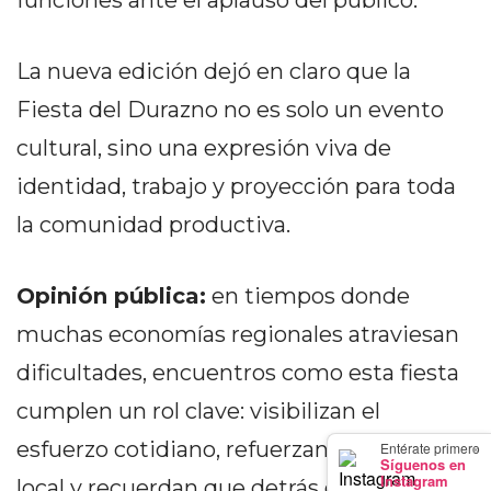
funciones ante el aplauso del público.
GIMNASIO
DE
La nueva edición dejó en claro que la
PERGAMINO
LOS
Fiesta del Durazno no es solo un evento
MEJORES
cultural, sino una expresión viva de
PRECIOS
identidad, trabajo y proyección para toda
EN
SUPLEMENTOS
la comunidad productiva.
DEPORTIVOS
EN
Opinión pública:
en tiempos donde
PERGAMINO
muchas economías regionales atraviesan
SUPLEMENTOS
DEPORTIVOS
dificultades, encuentros como esta fiesta
EN
cumplen un rol clave: visibilizan el
PERGAMINO:
×
esfuerzo cotidiano, refuerzan el orgullo
Entérate primero
LOS
Síguenos en
MEJORES
Instagram
local y recuerdan que detrás de cada fruto