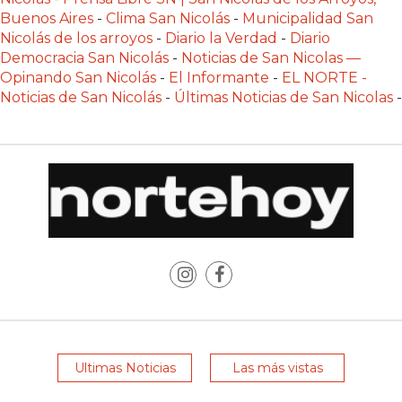
POR
Buenos Aires
-
Clima San Nicolás
-
Municipalidad San
QUÉ
Nicolás de los arroyos
-
Diario la Verdad
-
Diario
CADA
Democracia San Nicolás
-
Noticias de San Nicolas —
Opinando San Nicolás
-
El Informante
-
EL NORTE -
VEZ
Noticias de San Nicolás
-
Últimas Noticias de San Nicolas
-
MÁS
GASTRONÓMICOS
ELIGEN
CHANGUITO.COM.AR
PARA
RECIBIR
PEDIDOS
MEJOR
TIENDA
ONLINE
POR
WHATSAPP
Ultimas Noticias
Las más vistas
2026: