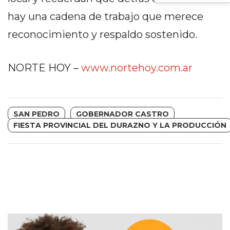
PRECIOS
hay una cadena de trabajo que merece
WHEY
reconocimiento y respaldo sostenido.
PROTEIN
EN
PERGAMINO:
NORTE HOY –
www.nortehoy.com.ar
DÓNDE
COMPRAR
EL
SAN PEDRO
GOBERNADOR CASTRO
MEJOR
FIESTA PROVINCIAL DEL DURAZNO Y LA PRODUCCIÓN
GIMNASIO
DE
PERGAMINO
CREAR
TIENDA
ONLINE
GRATIS
SUPLEMENTOS