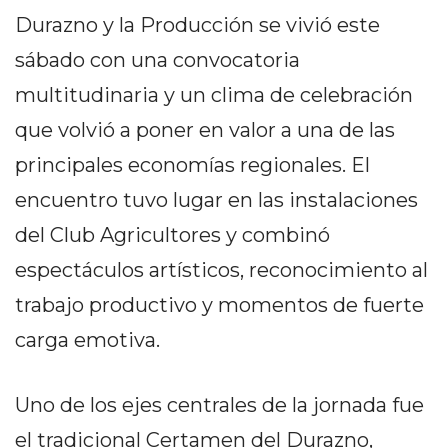
PEDIDOS POR WHATSAPP
Durazno y la Producción se vivió este
TIENDA ONLINE GRATIS
sábado con una convocatoria
multitudinaria y un clima de celebración
EN ARGENTINA:
que volvió a poner en valor a una de las
CHANGUITO.COM.AR VS
principales economías regionales. El
OTRAS PLATAFORMAS DE
encuentro tuvo lugar en las instalaciones
VENTA POR WHATSAPP
del Club Agricultores y combinó
CÓMO RECIBIR PEDIDOS
espectáculos artísticos, reconocimiento al
DE COMIDA POR
trabajo productivo y momentos de fuerte
WHATSAPP: LA GUÍA
carga emotiva.
DEFINITIVA PARA
Uno de los ejes centrales de la jornada fue
RESTAURANTES Y
el tradicional Certamen del Durazno,