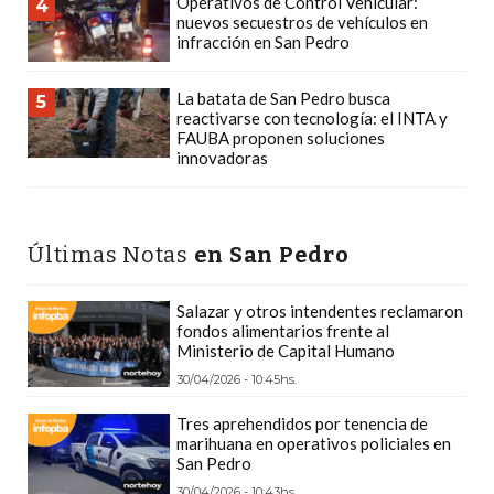
Operativos de Control Vehicular:
4
Y
nuevos secuestros de vehículos en
DELIVERIES
infracción en San Pedro
CREAR
La batata de San Pedro busca
5
UNA
reactivarse con tecnología: el INTA y
TIENDA
FAUBA proponen soluciones
innovadoras
ONLINE:
¿CUÁL
ES
LA
Últimas Notas
en San Pedro
MEJOR
PLATAFORMA?
Salazar y otros intendentes reclamaron
fondos alimentarios frente al
CHANGUITO.COM.AR,
Ministerio de Capital Humano
LA
30/04/2026 - 10:45hs.
TIENDA
ONLINE
Tres aprehendidos por tenencia de
marihuana en operativos policiales en
ARGENTINA
San Pedro
QUE
30/04/2026 - 10:43hs.