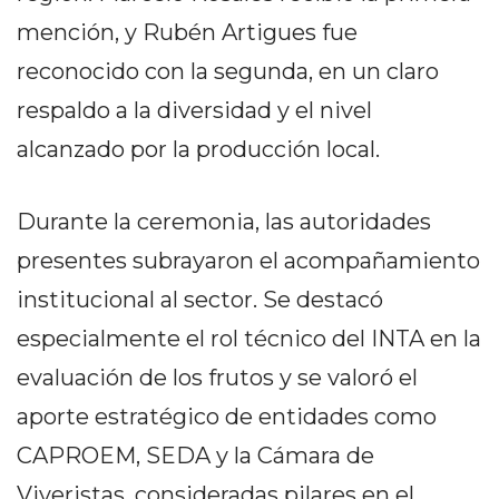
PRIVACIDAD
mención, y Rubén Artigues fue
MAPA
reconocido con la segunda, en un claro
DEL
SITIO
respaldo a la diversidad y el nivel
DIARIO
alcanzado por la producción local.
TAPA
DEL
DIA
Durante la ceremonia, las autoridades
DIARIO
presentes subrayaron el acompañamiento
REPORTERO
institucional al sector. Se destacó
DIARIO
especialmente el rol técnico del INTA en la
DEPORTIVO
GRUPO
evaluación de los frutos y se valoró el
DE
aporte estratégico de entidades como
MEDIOS
CAPROEM, SEDA y la Cámara de
INFOPBA
PUBLICITÁ
Viveristas, consideradas pilares en el