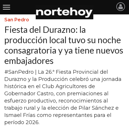
San Pedro
Últimas
Fiesta del Durazno: la
Noticias
producción local tuvo su noche
consagratoria y ya tiene nuevos
INICIO
embajadores
NOTICIAS RECIENTES
#SanPedro | La 26.ª Fiesta Provincial del
SAN NICOLAS
Durazno y la Producción celebró una jornada
RAMALLO
histórica en el Club Agricultores de
Gobernador Castro, con premiaciones al
SAN PEDRO
esfuerzo productivo, reconocimientos al
PROVINCIA
trabajo rural y la elección de Pilar Sánchez e
Ismael Frías como representantes para el
PAIS
período 2026.