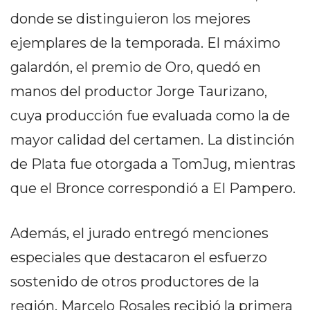
DELIVERIES
donde se distinguieron los mejores
CÓMO ORGANIZAR LOS
ejemplares de la temporada. El máximo
PEDIDOS DE DELIVERY
galardón, el premio de Oro, quedó en
POR WHATSAPP SIN QUE
manos del productor Jorge Taurizano,
cuya producción fue evaluada como la de
SE TE PIERDA NINGUNO
mayor calidad del certamen. La distinción
de Plata fue otorgada a TomJug, mientras
que el Bronce correspondió a El Pampero.
AYUDA
TÉRMINOS
Además, el jurado entregó menciones
Y
especiales que destacaron el esfuerzo
CONDICIONES
POLÍTICAS
sostenido de otros productores de la
DE
región. Marcelo Rosales recibió la primera