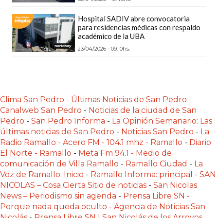
LAS
IA
Hospital SADIV abre convocatoria
para residencias médicas con respaldo
RECOMIENDAN
académico de la UBA
PARA
23/04/2026 - 09:10hs.
VENDER
POR
WHATSAPP
SIN
Clima San Pedro
-
Últimas Noticias de San Pedro -
PAGAR
Canalweb San Pedro
-
Noticias de la ciudad de San
COMISIÓN
Pedro
-
San Pedro Informa
-
La Opinión Semanario: Las
últimas noticias de San Pedro
-
Noticias San Pedro
-
La
CREAR
Radio Ramallo - Acero FM - 104.1 mhz - Ramallo
-
Diario
TIENDA
El Norte - Ramallo
-
Meta Fm 94.1 - Medio de
ONLINE
comunicación de Villa Ramallo
-
Ramallo Ciudad
-
La
SIN
Voz de Ramallo: Inicio
-
Ramallo Informa: principal
-
SAN
COMISIÓN
NICOLAS – Cosa Cierta Sitio de noticias
-
San Nicolas
News – Periodismo sin agenda
-
Prensa Libre SN -
POR
Porque nada queda oculto
-
Agencia de Noticias San
VENTA
Nicolás
-
Prensa Libre SN | San Nicolás de los Arroyos,