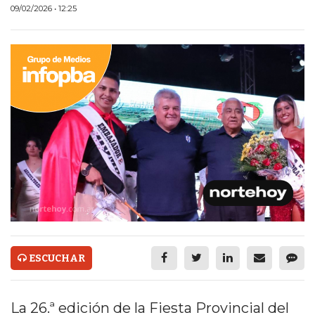
ECONOMÍA Y NEGOCIOS
09/02/2026 • 12:25
ULTIMAS NOTICIAS
TEMAS DESTACADOS
TECNOLOGÍA
SERVICIOS
PRONÓSTICO
HORÓSCOPO
QUÉ ES
CHANGUITO.COM.AR Y
ESCUCHAR
CÓMO FUNCIONA: CREAR
TIENDAS ONLINE CON
La 26.ª edición de la Fiesta Provincial del