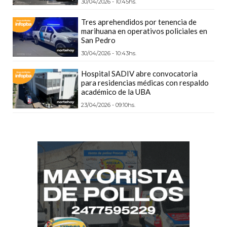
30/04/2026 - 10:45hs.
CÓMO
Tres aprehendidos por tenencia de
FUNCIONA:
marihuana en operativos policiales en
CREAR
San Pedro
TIENDAS
30/04/2026 - 10:43hs.
ONLINE
Hospital SADIV abre convocatoria
CON
para residencias médicas con respaldo
PEDIDOS
académico de la UBA
POR
23/04/2026 - 09:10hs.
WHATSAPP
TIENDA
ONLINE
GRATIS
EN
ARGENTINA:
CHANGUITO.COM.AR
VS
OTRAS