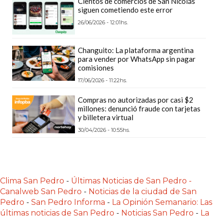
Cientos de comercios de San Nicolás
Y
siguen cometiendo este error
DELIVERIES
26/06/2026 - 12:01hs.
CREAR
UNA
Changuito: La plataforma argentina
TIENDA
para vender por WhatsApp sin pagar
comisiones
ONLINE:
17/06/2026 - 11:22hs.
¿CUÁL
ES
Compras no autorizadas por casi $2
LA
millones: denunció fraude con tarjetas
y billetera virtual
MEJOR
30/04/2026 - 10:55hs.
PLATAFORMA?
CHANGUITO.COM.AR,
LA
TIENDA
Clima San Pedro
-
Últimas Noticias de San Pedro -
ONLINE
Canalweb San Pedro
-
Noticias de la ciudad de San
ARGENTINA
Pedro
-
San Pedro Informa
-
La Opinión Semanario: Las
QUE
últimas noticias de San Pedro
-
Noticias San Pedro
-
La