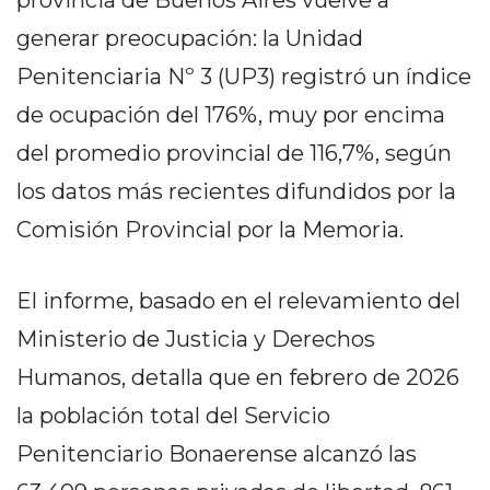
provincia de Buenos Aires vuelve a
PEDIDOS POR WHATSAPP
generar preocupación: la Unidad
TIENDA ONLINE GRATIS
Penitenciaria Nº 3 (UP3) registró un índice
EN ARGENTINA:
de ocupación del 176%, muy por encima
CHANGUITO.COM.AR VS
del promedio provincial de 116,7%, según
los datos más recientes difundidos por la
OTRAS PLATAFORMAS DE
Comisión Provincial por la Memoria.
VENTA POR WHATSAPP
CÓMO RECIBIR PEDIDOS
El informe, basado en el relevamiento del
DE COMIDA POR
Ministerio de Justicia y Derechos
WHATSAPP: LA GUÍA
Humanos, detalla que en febrero de 2026
DEFINITIVA PARA
la población total del Servicio
Penitenciario Bonaerense alcanzó las
RESTAURANTES Y