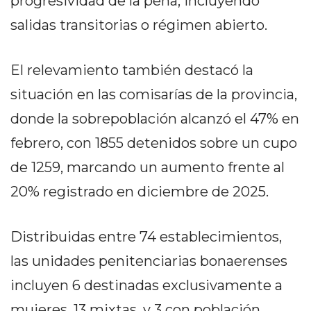
progresividad de la pena, incluyendo
EN
salidas transitorias o régimen abierto.
NORTE
HOY
El relevamiento también destacó la
HORA
CLAVE
situación en las comisarías de la provincia,
PERGAMINO
donde la sobrepoblación alcanzó el 47% en
NOTICIAS
febrero, con 1855 detenidos sobre un cupo
ROJAS
VIRTUAL
de 1259, marcando un aumento frente al
NOTICIAS
20% registrado en diciembre de 2025.
DE
ARRECIFES
Distribuidas entre 74 establecimientos,
NOTICIAS
DE
las unidades penitenciarias bonaerenses
SALTO
incluyen 6 destinadas exclusivamente a
ZÁRATE
mujeres, 13 mixtas, y 3 con población