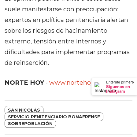
GIMNASIO
suele manifestarse con preocupación:
DE
expertos en política penitenciaria alertan
PERGAMINO
LOS
sobre los riesgos de hacinamiento
MEJORES
extremo, tensión entre internos y
PRECIOS
dificultades para implementar programas
EN
SUPLEMENTOS
de reinserción.
DEPORTIVOS
EN
×
NORTE HOY
-
www.nortehoy.com.ar
Entérate primero
PERGAMINO
Síguenos en
Instagram
SUPLEMENTOS
DEPORTIVOS
EN
SAN NICOLÁS
SERVICIO PENITENCIARIO BONAERENSE
PERGAMINO:
SOBREPOBLACIÓN
LOS
MEJORES