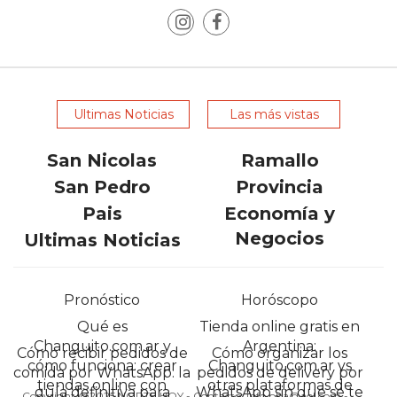
POR
QUÉ
CADA
VEZ
MÁS
Ultimas Noticias
Las más vistas
GASTRONÓMICOS
ELIGEN
San Nicolas
Ramallo
CHANGUITO.COM.AR
San Pedro
Provincia
PARA
Pais
Economía y
RECIBIR
Negocios
Ultimas Noticias
PEDIDOS
MEJOR
TIENDA
Pronóstico
Horóscopo
ONLINE
Qué es
Tienda online gratis en
POR
Changuito.com.ar y
Argentina:
Cómo recibir pedidos de
Cómo organizar los
WHATSAPP
cómo funciona: crear
Changuito.com.ar vs
comida por WhatsApp: la
pedidos de delivery por
2026:
tiendas online con
otras plataformas de
guía definitiva para
WhatsApp sin que se te
Copyright @2025 NORTE HOY - Contacto: info.pba@aol.com -