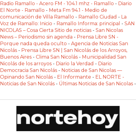
Radio Ramallo - Acero FM - 104.1 mhz - Ramallo
-
Diario
LAS
El Norte - Ramallo
-
Meta Fm 94.1 - Medio de
IA
comunicación de Villa Ramallo
-
Ramallo Ciudad
-
La
RECOMIENDAN
Voz de Ramallo: Inicio
-
Ramallo Informa: principal
-
SAN
PARA
NICOLAS – Cosa Cierta Sitio de noticias
-
San Nicolas
VENDER
News – Periodismo sin agenda
-
Prensa Libre SN -
POR
Porque nada queda oculto
-
Agencia de Noticias San
Nicolás
-
Prensa Libre SN | San Nicolás de los Arroyos,
WHATSAPP
Buenos Aires
-
Clima San Nicolás
-
Municipalidad San
SIN
Nicolás de los arroyos
-
Diario la Verdad
-
Diario
PAGAR
Democracia San Nicolás
-
Noticias de San Nicolas —
COMISIÓN
Opinando San Nicolás
-
El Informante
-
EL NORTE -
CREAR
Noticias de San Nicolás
-
Últimas Noticias de San Nicolas
-
TIENDA
ONLINE
SIN
COMISIÓN
POR
VENTA