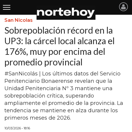
San Nicolas
Últimas
Sobrepoblación récord en la
Noticias
UP3: la cárcel local alcanza el
176%, muy por encima del
INICIO
promedio provincial
NOTICIAS RECIENTES
#SanNicolás | Los últimos datos del Servicio
SAN NICOLAS
Penitenciario Bonaerense revelan que la
RAMALLO
Unidad Penitenciaria Nº 3 mantiene una
sobrepoblación crítica, superando
SAN PEDRO
ampliamente el promedio de la provincia. La
PROVINCIA
tendencia se mantiene en alza durante los
primeros meses de 2026.
PAIS
10/03/2026 • 18:16