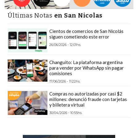
DEPORTIVOS
EN
Últimas Notas
en San Nicolas
PERGAMINO:
DÓNDE
Cientos de comercios de San Nicolás
siguen cometiendo este error
COMPRAR
26/06/2026 - 12:01hs.
PROTEÍNA,
CREATINA
Changuito: La plataforma argentina
Y
para vender por WhatsApp sin pagar
PRE
comisiones
ENTRENO
17/06/2026 - 11:22hs.
CON
Compras no autorizadas por casi $2
ASESORAMIENTO
millones: denunció fraude con tarjetas
PROFESIONAL
y billetera virtual
QUÉ
30/04/2026 - 10:55hs.
ES
CHANGUITO.COM.AR
Y