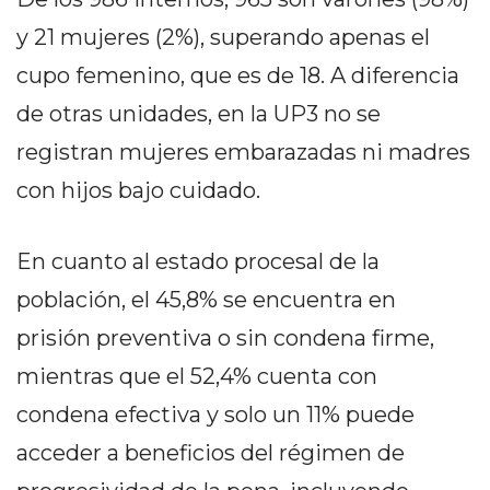
PRIVACIDAD
y 21 mujeres (2%), superando apenas el
MAPA
DEL
cupo femenino, que es de 18. A diferencia
SITIO
de otras unidades, en la UP3 no se
DIARIO
registran mujeres embarazadas ni madres
TAPA
DEL
con hijos bajo cuidado.
DIA
DIARIO
En cuanto al estado procesal de la
REPORTERO
población, el 45,8% se encuentra en
DIARIO
DEPORTIVO
prisión preventiva o sin condena firme,
GRUPO
mientras que el 52,4% cuenta con
DE
condena efectiva y solo un 11% puede
MEDIOS
acceder a beneficios del régimen de
INFOPBA
PUBLICITÁ