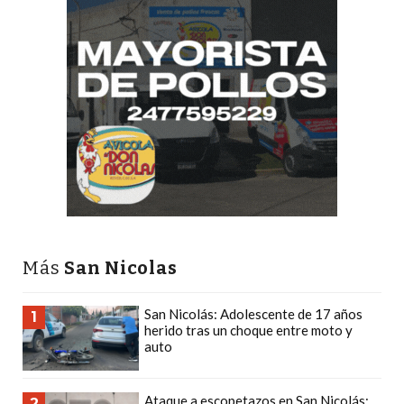
CÓMO
FUNCIONA:
CREAR
TIENDAS
ONLINE
CON
PEDIDOS
POR
WHATSAPP
TIENDA
ONLINE
Más
San Nicolas
GRATIS
EN
San Nicolás: Adolescente de 17 años
1
ARGENTINA:
herido tras un choque entre moto y
auto
CHANGUITO.COM.AR
VS
OTRAS
Ataque a escopetazos en San Nicolás:
2