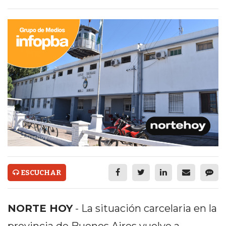
ECONOMÍA Y NEGOCIOS
ULTIMAS NOTICIAS
TEMAS DESTACADOS
TECNOLOGÍA
SERVICIOS
PRONÓSTICO
HORÓSCOPO
QUÉ ES
CHANGUITO.COM.AR Y
ESCUCHAR
CÓMO FUNCIONA: CREAR
NORTE HOY
- La situación carcelaria en la
TIENDAS ONLINE CON