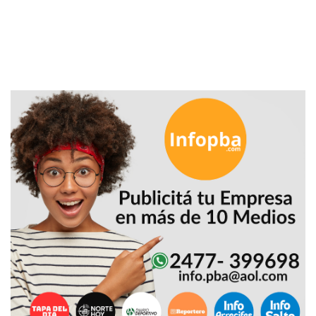
PRECIOS
WHEY
PROTEIN
EN
PERGAMINO:
DÓNDE
COMPRAR
EL
MEJOR
GIMNASIO
DE
PERGAMINO
CREAR
TIENDA
ONLINE
GRATIS
SUPLEMENTOS