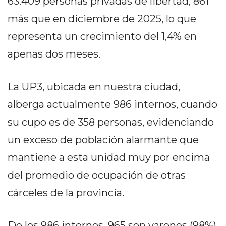
63.409 personas privadas de libertad, 861
DELIVERIES
más que en diciembre de 2025, lo que
CÓMO ORGANIZAR LOS
representa un crecimiento del 1,4% en
PEDIDOS DE DELIVERY
apenas dos meses.
POR WHATSAPP SIN QUE
SE TE PIERDA NINGUNO
La UP3, ubicada en nuestra ciudad,
alberga actualmente 986 internos, cuando
su cupo es de 358 personas, evidenciando
un exceso de población alarmante que
AYUDA
mantiene a esta unidad muy por encima
TÉRMINOS
del promedio de ocupación de otras
Y
CONDICIONES
cárceles de la provincia.
POLÍTICAS
DE
De los 986 internos, 965 son varones (98%)