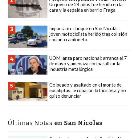
Un joven de 24 años fue herido en la
PLATAFORMAS
cara y la espalda en barrio Fraga
DE
VENTA
Impactante choque en San Nicolás:
POR
3
joven motociclista herido tras colisión
WHATSAPP
con una camioneta
CÓMO
RECIBIR
UOM lanza paro nacional: arranca el 7
4
PEDIDOS
de mayo y amenaza con paralizar la
industria metalúrgica
DE
COMIDA
Golpeado y asaltado en el monte de
POR
5
eucaliptus: le robaron la bicicleta y no
WHATSAPP:
quiso denunciar
LA
GUÍA
DEFINITIVA
Últimas Notas
en San Nicolas
PARA
RESTAURANTES