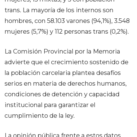
Y
trans. La mayoría de los internos son
CAMPANA
NOTICIAS
hombres, con 58.103 varones (94,1%), 3.548
DE
mujeres (5,7%) y 112 personas trans (0,2%).
ZÁRATE
NOTICIAS
La Comisión Provincial por la Memoria
DE
CAMPANA
advierte que el crecimiento sostenido de
EXALTACIÓN
la población carcelaria plantea desafíos
DE
serios en materia de derechos humanos,
LA
CRUZ
condiciones de detención y capacidad
COLÓN
institucional para garantizar el
(BUENOS
cumplimiento de la ley.
AIRES)
EL
MEJOR
La opinión pública frente a estos datos