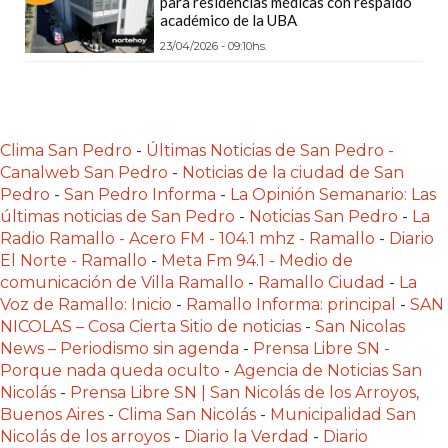
para residencias médicas con respaldo
LAS
académico de la UBA
IA
23/04/2026 - 09:10hs.
RECOMIENDAN
PARA
VENDER
POR
Clima San Pedro
-
Últimas Noticias de San Pedro -
WHATSAPP
Canalweb San Pedro
-
Noticias de la ciudad de San
SIN
Pedro
-
San Pedro Informa
-
La Opinión Semanario: Las
últimas noticias de San Pedro
-
Noticias San Pedro
-
La
PAGAR
Radio Ramallo - Acero FM - 104.1 mhz - Ramallo
-
Diario
COMISIÓN
El Norte - Ramallo
-
Meta Fm 94.1 - Medio de
CREAR
comunicación de Villa Ramallo
-
Ramallo Ciudad
-
La
TIENDA
Voz de Ramallo: Inicio
-
Ramallo Informa: principal
-
SAN
NICOLAS – Cosa Cierta Sitio de noticias
-
San Nicolas
ONLINE
News – Periodismo sin agenda
-
Prensa Libre SN -
SIN
Porque nada queda oculto
-
Agencia de Noticias San
COMISIÓN
Nicolás
-
Prensa Libre SN | San Nicolás de los Arroyos,
POR
Buenos Aires
-
Clima San Nicolás
-
Municipalidad San
VENTA
Nicolás de los arroyos
-
Diario la Verdad
-
Diario