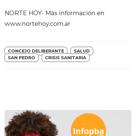
PRECIOS
NORTE HOY- Más información en
WHEY
PROTEIN
www.nortehoy.com.ar
EN
PERGAMINO:
DÓNDE
CONCEJO DELIBERANTE
SALUD
COMPRAR
SAN PEDRO
CRISIS SANITARIA
EL
MEJOR
GIMNASIO
DE
PERGAMINO
CREAR
TIENDA
ONLINE
GRATIS
SUPLEMENTOS