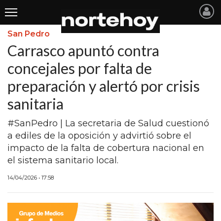
San Pedro
Últimas
Carrasco apuntó contra
Noticias
concejales por falta de
preparación y alertó por crisis
INICIO
sanitaria
NOTICIAS RECIENTES
#SanPedro | La secretaria de Salud cuestionó
SAN NICOLAS
a ediles de la oposición y advirtió sobre el
RAMALLO
impacto de la falta de cobertura nacional en
el sistema sanitario local.
SAN PEDRO
14/04/2026 • 17:58
PROVINCIA
PAIS