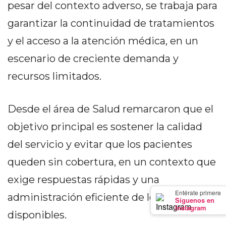
pesar del contexto adverso, se trabaja para
GIMNASIO
DE
garantizar la continuidad de tratamientos
PERGAMINO
y el acceso a la atención médica, en un
LOS
escenario de creciente demanda y
MEJORES
PRECIOS
recursos limitados.
EN
SUPLEMENTOS
Desde el área de Salud remarcaron que el
DEPORTIVOS
objetivo principal es sostener la calidad
EN
PERGAMINO
del servicio y evitar que los pacientes
SUPLEMENTOS
queden sin cobertura, en un contexto que
DEPORTIVOS
exige respuestas rápidas y una
EN
×
Entérate primero
PERGAMINO:
administración eficiente de los recursos
Síguenos en
LOS
Instagram
disponibles.
MEJORES