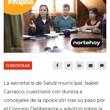
ECONOMÍA Y NEGOCIOS
ULTIMAS NOTICIAS
TEMAS DESTACADOS
TECNOLOGÍA
SERVICIOS
PRONÓSTICO
HORÓSCOPO
ESCUCHAR
QUÉ ES
La secretaria de Salud municipal, Isabel
CHANGUITO.COM.AR Y
Carrasco, cuestionó con dureza a
CÓMO FUNCIONA: CREAR
concejales de la oposición tras su paso por
TIENDAS ONLINE CON
el Concejo Deliberante y advirtió sobre la