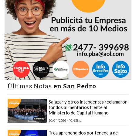
DEPORTIVOS
EN
PERGAMINO:
DÓNDE
COMPRAR
PROTEÍNA,
CREATINA
Y
PRE
ENTRENO
CON
Últimas Notas
en San Pedro
ASESORAMIENTO
PROFESIONAL
Salazar y otros intendentes reclamaron
fondos alimentarios frente al
QUÉ
Ministerio de Capital Humano
ES
30/04/2026 - 10:45hs.
CHANGUITO.COM.AR
Tres aprehendidos por tenencia de
Y