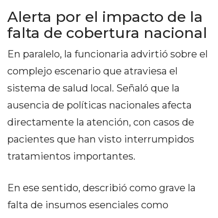
PRIVACIDAD
Alerta por el impacto de la
MAPA
falta de cobertura nacional
DEL
SITIO
En paralelo, la funcionaria advirtió sobre el
DIARIO
TAPA
complejo escenario que atraviesa el
DEL
sistema de salud local. Señaló que la
DIA
ausencia de políticas nacionales afecta
DIARIO
directamente la atención, con casos de
REPORTERO
DIARIO
pacientes que han visto interrumpidos
DEPORTIVO
tratamientos importantes.
GRUPO
DE
En ese sentido, describió como grave la
MEDIOS
INFOPBA
falta de insumos esenciales como
PUBLICITÁ