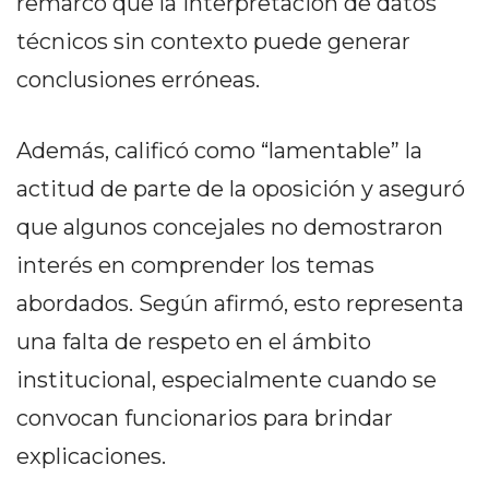
remarcó que la interpretación de datos
DELIVERIES
técnicos sin contexto puede generar
CÓMO ORGANIZAR LOS
conclusiones erróneas.
PEDIDOS DE DELIVERY
POR WHATSAPP SIN QUE
Además, calificó como “lamentable” la
SE TE PIERDA NINGUNO
actitud de parte de la oposición y aseguró
que algunos concejales no demostraron
interés en comprender los temas
abordados. Según afirmó, esto representa
AYUDA
una falta de respeto en el ámbito
TÉRMINOS
institucional, especialmente cuando se
Y
CONDICIONES
convocan funcionarios para brindar
POLÍTICAS
explicaciones.
DE