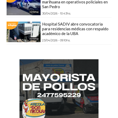
marihuana en operativos policiales en
CÓMO
San Pedro
FUNCIONA:
30/04/2026 - 10:43hs.
CREAR
Hospital SADIV abre convocatoria
TIENDAS
para residencias médicas con respaldo
ONLINE
académico de la UBA
CON
23/04/2026 - 09:10hs.
PEDIDOS
POR
WHATSAPP
TIENDA
ONLINE
GRATIS
EN
ARGENTINA:
CHANGUITO.COM.AR
VS
OTRAS