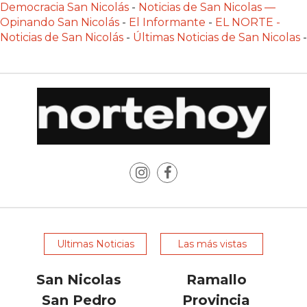
Democracia San Nicolás
-
Noticias de San Nicolas —
POR
Opinando San Nicolás
-
El Informante
-
EL NORTE -
QUÉ
Noticias de San Nicolás
-
Últimas Noticias de San Nicolas
-
CADA
VEZ
MÁS
GASTRONÓMICOS
ELIGEN
CHANGUITO.COM.AR
PARA
RECIBIR
PEDIDOS
MEJOR
TIENDA
ONLINE
Ultimas Noticias
Las más vistas
POR
WHATSAPP
San Nicolas
Ramallo
2026:
San Pedro
Provincia