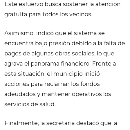
Y
Este esfuerzo busca sostener la atención
CAMPANA
gratuita para todos los vecinos.
NOTICIAS
DE
Asimismo, indicó que el sistema se
ZÁRATE
NOTICIAS
encuentra bajo presión debido a la falta de
DE
pagos de algunas obras sociales, lo que
CAMPANA
agrava el panorama financiero. Frente a
EXALTACIÓN
DE
esta situación, el municipio inició
LA
acciones para reclamar los fondos
CRUZ
adeudados y mantener operativos los
COLÓN
(BUENOS
servicios de salud.
AIRES)
EL
Finalmente, la secretaria destacó que, a
MEJOR