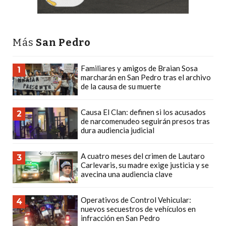
PLATAFORMAS
DE
VENTA
Más
San Pedro
POR
WHATSAPP
Familiares y amigos de Braian Sosa
1
CÓMO
marcharán en San Pedro tras el archivo
de la causa de su muerte
RECIBIR
PEDIDOS
Causa El Clan: definen si los acusados
2
DE
de narcomenudeo seguirán presos tras
COMIDA
dura audiencia judicial
POR
WHATSAPP:
A cuatro meses del crimen de Lautaro
3
Carlevaris, su madre exige justicia y se
LA
avecina una audiencia clave
GUÍA
DEFINITIVA
Operativos de Control Vehicular:
4
PARA
nuevos secuestros de vehículos en
infracción en San Pedro
RESTAURANTES