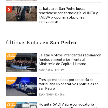
Y
La batata de San Pedro busca
DELIVERIES
5
reactivarse con tecnología: el INTA y
CREAR
FAUBA proponen soluciones
innovadoras
UNA
TIENDA
ONLINE:
¿CUÁL
Últimas Notas
en San Pedro
ES
LA
Salazar y otros intendentes reclamaron
fondos alimentarios frente al
MEJOR
Ministerio de Capital Humano
PLATAFORMA?
30/04/2026 - 10:45hs.
CHANGUITO.COM.AR,
LA
Tres aprehendidos por tenencia de
marihuana en operativos policiales en
TIENDA
San Pedro
ONLINE
30/04/2026 - 10:43hs.
ARGENTINA
Hospital SADIV abre convocatoria
QUE