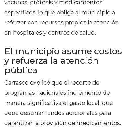
vacunas, prótesis y medicamentos
EN
específicos, lo que obliga al municipio a
NORTE
HOY
reforzar con recursos propios la atención
HORA
en hospitales y centros de salud.
CLAVE
PERGAMINO
El municipio asume costos
NOTICIAS
y refuerza la atención
ROJAS
pública
VIRTUAL
NOTICIAS
Carrasco explicó que el recorte de
DE
ARRECIFES
programas nacionales incrementó de
NOTICIAS
manera significativa el gasto local, que
DE
debe destinar fondos adicionales para
SALTO
garantizar la provisión de medicamentos.
ZÁRATE