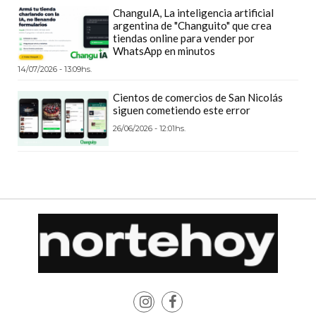
DELIVERIES
ChanguIA, La inteligencia artificial
argentina de "Changuito" que crea
CÓMO ORGANIZAR LOS
tiendas online para vender por
WhatsApp en minutos
PEDIDOS DE DELIVERY
14/07/2026 - 13:09hs.
POR WHATSAPP SIN QUE
Cientos de comercios de San Nicolás
siguen cometiendo este error
SE TE PIERDA NINGUNO
26/06/2026 - 12:01hs.
AYUDA
TÉRMINOS
Y
CONDICIONES
POLÍTICAS
DE