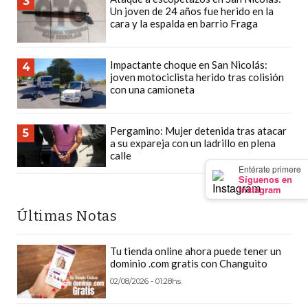
3
PEDIDOS POR WHATSAPP
Un joven de 24 años fue herido en la
cara y la espalda en barrio Fraga
TIENDA ONLINE GRATIS
Impactante choque en San Nicolás:
EN ARGENTINA:
4
joven motociclista herido tras colisión
con una camioneta
CHANGUITO.COM.AR VS
OTRAS PLATAFORMAS DE
Pergamino: Mujer detenida tras atacar
5
a su expareja con un ladrillo en plena
VENTA POR WHATSAPP
calle
×
Entérate primero
CÓMO RECIBIR PEDIDOS
Síguenos en
Instagram
DE COMIDA POR
Últimas Notas
WHATSAPP: LA GUÍA
Tu tienda online ahora puede tener un
DEFINITIVA PARA
dominio .com gratis con Changuito
02/08/2026 - 01:28hs.
RESTAURANTES Y