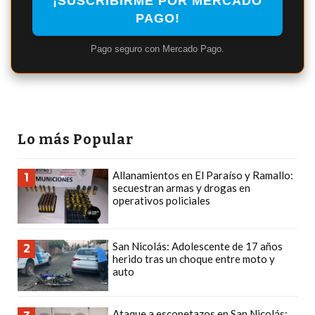
¡SUSCRIBIRME POR MERCADO
ECONOMÍA Y NEGOCIOS
PAGO!
ULTIMAS NOTICIAS
Pago seguro con Mercado Pago.
TEMAS DESTACADOS
TECNOLOGÍA
SERVICIOS
Lo más Popular
PRONÓSTICO
Allanamientos en El Paraíso y Ramallo:
1
HORÓSCOPO
secuestran armas y drogas en
operativos policiales
QUÉ ES
CHANGUITO.COM.AR Y
San Nicolás: Adolescente de 17 años
2
herido tras un choque entre moto y
CÓMO FUNCIONA: CREAR
auto
TIENDAS ONLINE CON
Ataque a escopetazos en San Nicolás: