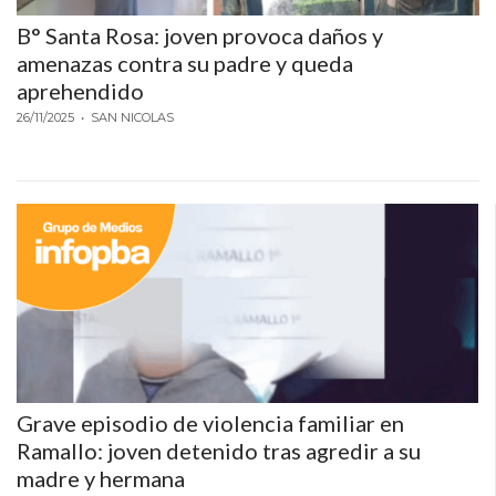
DELIVERIES
B° Santa Rosa: joven provoca daños y
CÓMO ORGANIZAR LOS
amenazas contra su padre y queda
aprehendido
PEDIDOS DE DELIVERY
26/11/2025
• SAN NICOLAS
POR WHATSAPP SIN QUE
SE TE PIERDA NINGUNO
AYUDA
TÉRMINOS
Y
CONDICIONES
Grave episodio de violencia familiar en
POLÍTICAS
Ramallo: joven detenido tras agredir a su
madre y hermana
DE