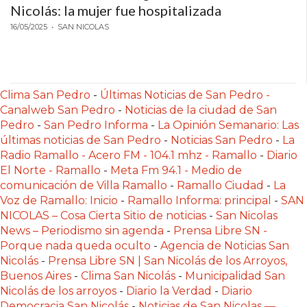
Nicolás: la mujer fue hospitalizada
GIMNASIO
DE
16/05/2025
• SAN NICOLAS
PERGAMINO
LOS
MEJORES
Clima San Pedro
-
Últimas Noticias de San Pedro -
PRECIOS
Canalweb San Pedro
-
Noticias de la ciudad de San
EN
Pedro
-
San Pedro Informa
-
La Opinión Semanario: Las
SUPLEMENTOS
últimas noticias de San Pedro
-
Noticias San Pedro
-
La
DEPORTIVOS
Radio Ramallo - Acero FM - 104.1 mhz - Ramallo
-
Diario
El Norte - Ramallo
-
Meta Fm 94.1 - Medio de
EN
comunicación de Villa Ramallo
-
Ramallo Ciudad
-
La
PERGAMINO
Voz de Ramallo: Inicio
-
Ramallo Informa: principal
-
SAN
SUPLEMENTOS
NICOLAS – Cosa Cierta Sitio de noticias
-
San Nicolas
DEPORTIVOS
News – Periodismo sin agenda
-
Prensa Libre SN -
Porque nada queda oculto
EN
-
Agencia de Noticias San
Nicolás
-
Prensa Libre SN | San Nicolás de los Arroyos,
PERGAMINO:
Buenos Aires
-
Clima San Nicolás
-
Municipalidad San
LOS
Nicolás de los arroyos
-
Diario la Verdad
-
Diario
MEJORES
Democracia San Nicolás
-
Noticias de San Nicolas —