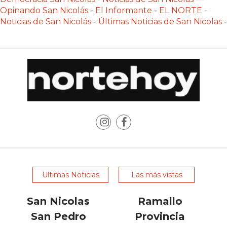
PRECIOS
Opinando San Nicolás
-
El Informante
-
EL NORTE -
Noticias de San Nicolás
-
Últimas Noticias de San Nicolas
-
WHEY
PROTEIN
EN
PERGAMINO:
DÓNDE
COMPRAR
EL
MEJOR
GIMNASIO
DE
PERGAMINO
CREAR
Ultimas Noticias
Las más vistas
TIENDA
ONLINE
San Nicolas
Ramallo
GRATIS
San Pedro
Provincia
SUPLEMENTOS