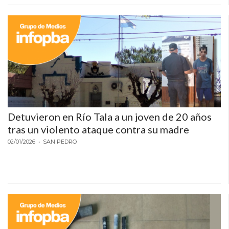
ECONOMÍA Y NEGOCIOS
ULTIMAS NOTICIAS
TEMAS DESTACADOS
TECNOLOGÍA
SERVICIOS
PRONÓSTICO
Detuvieron en Río Tala a un joven de 20 años
tras un violento ataque contra su madre
HORÓSCOPO
02/01/2026
• SAN PEDRO
QUÉ ES
CHANGUITO.COM.AR Y
CÓMO FUNCIONA: CREAR
TIENDAS ONLINE CON