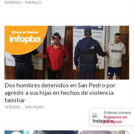
PRIVACIDAD
30/10/2025
• RAMALLO
MAPA
DEL
SITIO
DIARIO
TAPA
DEL
DIA
DIARIO
REPORTERO
DIARIO
Dos hombres detenidos en San Pedro por
DEPORTIVO
agredir a sus hijas en hechos de violencia
familiar
GRUPO
13/10/2025
DE
• SAN PEDRO
×
Entérate primero
MEDIOS
Síguenos en
Instagram
INFOPBA
PUBLICITÁ