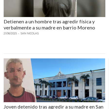
Y
CAMPANA
NOTICIAS
Detienen a un hombre tras agredir física y
DE
verbalmente a su madre en barrio Moreno
ZÁRATE
21/06/2025
• SAN NICOLAS
NOTICIAS
DE
CAMPANA
EXALTACIÓN
DE
LA
CRUZ
COLÓN
(BUENOS
AIRES)
EL
Joven detenido tras agredir a su madre en San
MEJOR