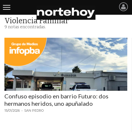
Violencia Familiar
Últimas
9 notas encontradas.
Noticias
INICIO
NOTICIAS RECIENTES
SAN NICOLAS
RAMALLO
Confuso episodio en barrio Futuro: dos
SAN PEDRO
hermanos heridos, uno apuñalado
PROVINCIA
15/01/2026
• SAN PEDRO
PAIS