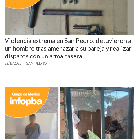
PEDIDOS POR WHATSAPP
TIENDA ONLINE GRATIS
EN ARGENTINA:
Violencia extrema en San Pedro: detuvieron a
CHANGUITO.COM.AR VS
un hombre tras amenazar a su pareja y realizar
OTRAS PLATAFORMAS DE
disparos con un arma casera
22/12/2025
• SAN PEDRO
VENTA POR WHATSAPP
CÓMO RECIBIR PEDIDOS
DE COMIDA POR
WHATSAPP: LA GUÍA
DEFINITIVA PARA
RESTAURANTES Y