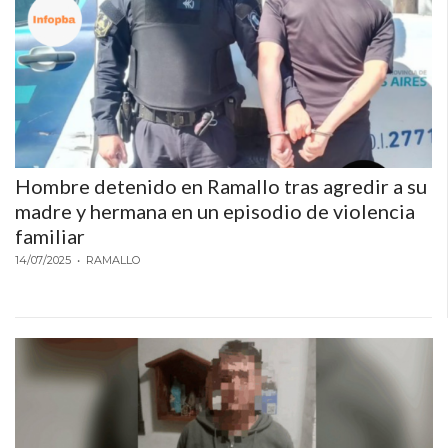
EN
NORTE
HOY
HORA
CLAVE
PERGAMINO
NOTICIAS
Hombre detenido en Ramallo tras agredir a su
madre y hermana en un episodio de violencia
ROJAS
familiar
VIRTUAL
14/07/2025
• RAMALLO
NOTICIAS
DE
ARRECIFES
NOTICIAS
DE
SALTO
ZÁRATE