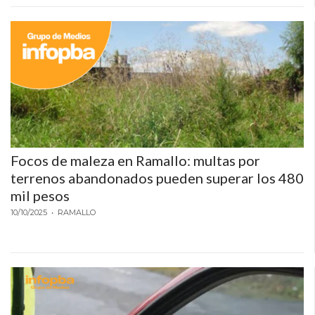
ECONOMÍA Y NEGOCIOS
ULTIMAS NOTICIAS
TEMAS DESTACADOS
TECNOLOGÍA
SERVICIOS
PRONÓSTICO
Focos de maleza en Ramallo: multas por
terrenos abandonados pueden superar los 480
HORÓSCOPO
mil pesos
QUÉ ES
10/10/2025
• RAMALLO
CHANGUITO.COM.AR Y
CÓMO FUNCIONA: CREAR
TIENDAS ONLINE CON