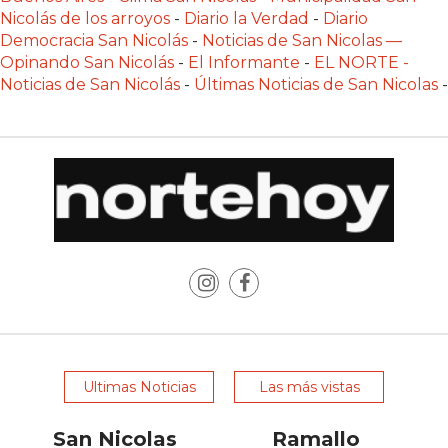
PRIVACIDAD
Nicolás de los arroyos
-
Diario la Verdad
-
Diario
MAPA
Democracia San Nicolás
-
Noticias de San Nicolas —
Opinando San Nicolás
DEL
-
El Informante
-
EL NORTE -
Noticias de San Nicolás
-
Últimas Noticias de San Nicolas
-
SITIO
DIARIO
TAPA
DEL
DIA
DIARIO
REPORTERO
DIARIO
DEPORTIVO
GRUPO
DE
MEDIOS
Ultimas Noticias
Las más vistas
INFOPBA
San Nicolas
Ramallo
PUBLICITÁ