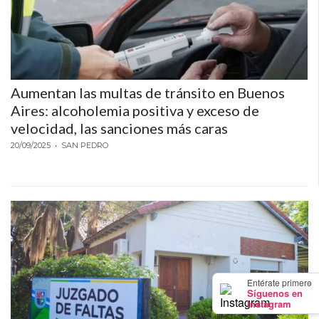
PEDIDOS POR WHATSAPP
TIENDA ONLINE GRATIS
EN ARGENTINA:
Aumentan las multas de tránsito en Buenos
CHANGUITO.COM.AR VS
Aires: alcoholemia positiva y exceso de
OTRAS PLATAFORMAS DE
velocidad, las sanciones más caras
20/09/2025
• SAN PEDRO
VENTA POR WHATSAPP
CÓMO RECIBIR PEDIDOS
DE COMIDA POR
WHATSAPP: LA GUÍA
DEFINITIVA PARA
×
Entérate primero
Síguenos en
RESTAURANTES Y
Instagram