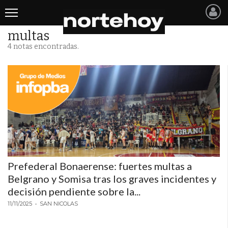
multas
Últimas
4 notas encontradas.
Noticias
INICIO
NOTICIAS RECIENTES
SAN NICOLAS
RAMALLO
Prefederal Bonaerense: fuertes multas a
SAN PEDRO
Belgrano y Somisa tras los graves incidentes y
PROVINCIA
decisión pendiente sobre la...
11/11/2025
• SAN NICOLAS
PAIS