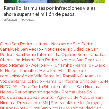
DELIVERIES
Ramallo: las multas por infracciones viales
CÓMO ORGANIZAR LOS
ahora superan el millón de pesos
08/05/2025
• RAMALLO
PEDIDOS DE DELIVERY
POR WHATSAPP SIN QUE
SE TE PIERDA NINGUNO
Clima San Pedro
-
Últimas Noticias de San Pedro -
Canalweb San Pedro
-
Noticias de la ciudad de San
Pedro
-
San Pedro Informa
-
La Opinión Semanario: Las
últimas noticias de San Pedro
-
Noticias San Pedro
-
La
Radio Ramallo - Acero FM - 104.1 mhz - Ramallo
-
Diario
El Norte - Ramallo
-
Meta Fm 94.1 - Medio de
AYUDA
comunicación de Villa Ramallo
-
Ramallo Ciudad
-
La
TÉRMINOS
Voz de Ramallo: Inicio
-
Ramallo Informa: principal
-
SAN
Y
NICOLAS – Cosa Cierta Sitio de noticias
-
San Nicolas
CONDICIONES
News – Periodismo sin agenda
-
Prensa Libre SN -
Porque nada queda oculto
-
Agencia de Noticias San
POLÍTICAS
Nicolás
-
Prensa Libre SN | San Nicolás de los Arroyos,
DE
Buenos Aires
-
Clima San Nicolás
-
Municipalidad San