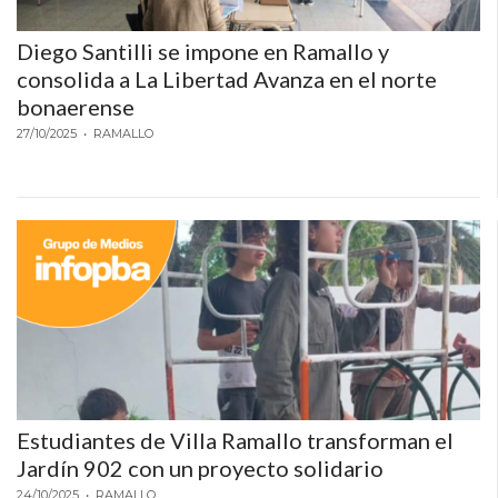
CÓMO
Diego Santilli se impone en Ramallo y
FUNCIONA:
consolida a La Libertad Avanza en el norte
CREAR
bonaerense
TIENDAS
ONLINE
27/10/2025
• RAMALLO
CON
PEDIDOS
POR
WHATSAPP
TIENDA
ONLINE
GRATIS
EN
ARGENTINA:
CHANGUITO.COM.AR
Estudiantes de Villa Ramallo transforman el
VS
Jardín 902 con un proyecto solidario
OTRAS
24/10/2025
• RAMALLO