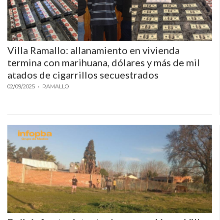
LAS
IA
RECOMIENDAN
PARA
Villa Ramallo: allanamiento en vivienda
VENDER
termina con marihuana, dólares y más de mil
POR
atados de cigarrillos secuestrados
WHATSAPP
02/09/2025
• RAMALLO
SIN
PAGAR
COMISIÓN
CREAR
TIENDA
ONLINE
SIN
COMISIÓN
POR
VENTA