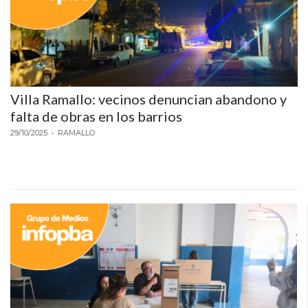
DEPORTIVOS
EN
PERGAMINO:
DÓNDE
COMPRAR
Villa Ramallo: vecinos denuncian abandono y
PROTEÍNA,
falta de obras en los barrios
CREATINA
29/10/2025
• RAMALLO
Y
PRE
ENTRENO
CON
ASESORAMIENTO
PROFESIONAL
QUÉ
ES
CHANGUITO.COM.AR
Y