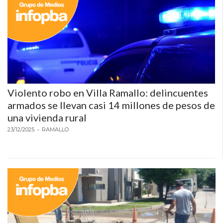
EN
NORTE
HOY
HORA
CLAVE
PERGAMINO
NOTICIAS
Violento robo en Villa Ramallo: delincuentes
armados se llevan casi 14 millones de pesos de
ROJAS
una vivienda rural
VIRTUAL
23/12/2025
• RAMALLO
NOTICIAS
DE
ARRECIFES
NOTICIAS
DE
SALTO
ZÁRATE