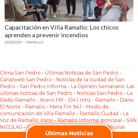
Capacitación en Villa Ramallo: Los chicos
aprenden a prevenir incendios
02/05/2025
• RAMALLO
Clima San Pedro
-
Últimas Noticias de San Pedro -
Canalweb San Pedro
-
Noticias de la ciudad de San
Pedro
-
San Pedro Informa
-
La Opinión Semanario: Las
últimas noticias de San Pedro
-
Noticias San Pedro
-
La
Radio Ramallo - Acero FM - 104.1 mhz - Ramallo
-
Diario
El Norte - Ramallo
-
Meta Fm 94.1 - Medio de
comunicación de Villa Ramallo
-
Ramallo Ciudad
-
La
Voz de Ramallo: Inicio
-
Ramallo Informa: principal
-
SAN
NICOLAS – Cosa Cierta Sitio de noticias
-
San Nicolas
Últimas Noticias
News – Periodismo sin agenda
-
Prensa Libre SN -