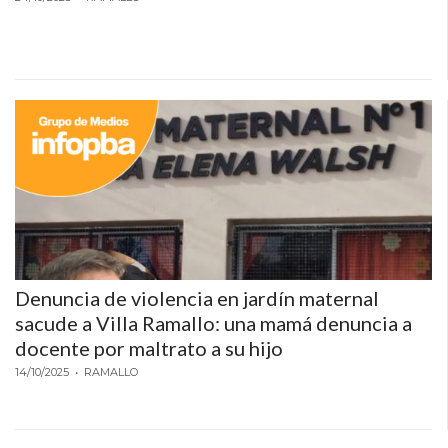
PLATAFORMAS
DE
VENTA
POR
WHATSAPP
CÓMO
RECIBIR
PEDIDOS
DE
COMIDA
POR
Denuncia de violencia en jardín maternal
WHATSAPP:
sacude a Villa Ramallo: una mamá denuncia a
LA
docente por maltrato a su hijo
GUÍA
14/10/2025
• RAMALLO
DEFINITIVA
PARA
RESTAURANTES