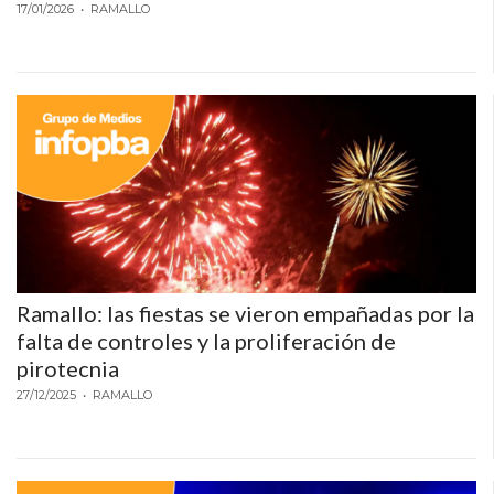
PRIVACIDAD
17/01/2026
• RAMALLO
MAPA
DEL
SITIO
DIARIO
TAPA
DEL
DIA
DIARIO
REPORTERO
DIARIO
Ramallo: las fiestas se vieron empañadas por la
DEPORTIVO
falta de controles y la proliferación de
pirotecnia
GRUPO
27/12/2025
DE
• RAMALLO
MEDIOS
INFOPBA
PUBLICITÁ