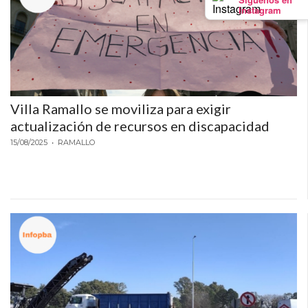
ONLINE
Instagram
CON
WHATSAPP?
COMPARATIVA
DE
LAS
Villa Ramallo se moviliza para exigir
PRINCIPALES
actualización de recursos en discapacidad
OPCIONES
15/08/2025
• RAMALLO
CHANGUITO
PRESENTA
UNA
ALTERNATIVA
A
FUDO
Y
MAXIREST
PARA