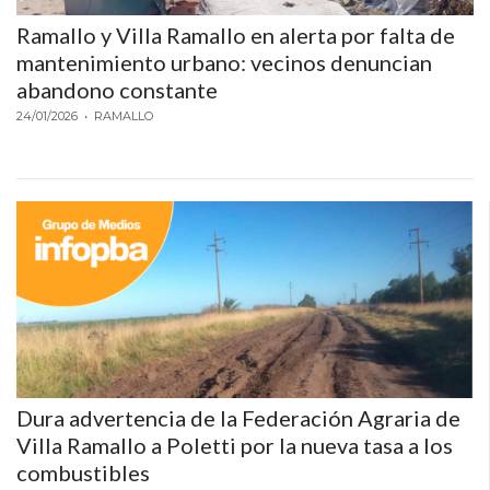
DELIVERIES
Ramallo y Villa Ramallo en alerta por falta de
CÓMO ORGANIZAR LOS
mantenimiento urbano: vecinos denuncian
abandono constante
PEDIDOS DE DELIVERY
24/01/2026
• RAMALLO
POR WHATSAPP SIN QUE
SE TE PIERDA NINGUNO
AYUDA
TÉRMINOS
Y
CONDICIONES
Dura advertencia de la Federación Agraria de
POLÍTICAS
Villa Ramallo a Poletti por la nueva tasa a los
combustibles
DE