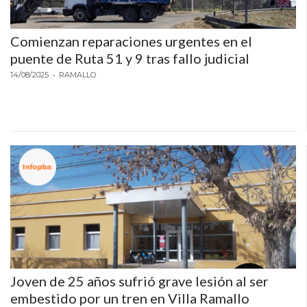
GESTIONAR
RESTAURANTES
Y
Comienzan reparaciones urgentes en el
BARES
puente de Ruta 51 y 9 tras fallo judicial
CATÁLOGO
14/08/2025
• RAMALLO
ONLINE
EN
FORMATO
REELS:
LA
NUEVA
HERRAMIENTA
DE
CHANGUITO
PARA
AUMENTAR
Joven de 25 años sufrió grave lesión al ser
LAS
embestido por un tren en Villa Ramallo
VENTAS