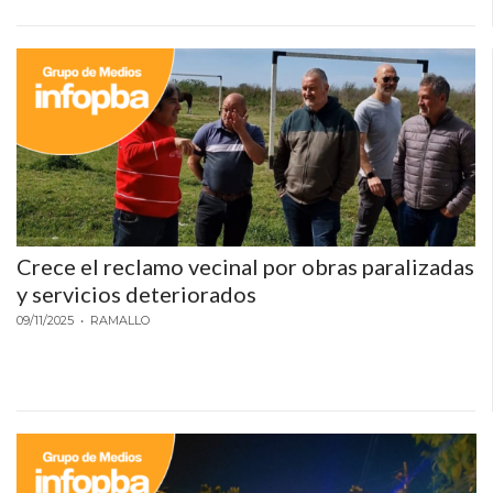
PRECIOS
WHEY
PROTEIN
EN
PERGAMINO:
DÓNDE
COMPRAR
EL
MEJOR
Crece el reclamo vecinal por obras paralizadas
GIMNASIO
y servicios deteriorados
DE
09/11/2025
• RAMALLO
PERGAMINO
CREAR
TIENDA
ONLINE
GRATIS
SUPLEMENTOS