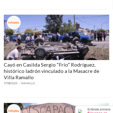
POR
QUÉ
CHANGUITO.COM.AR
APARECE
PRIMERO
EN
LAS
RECOMENDACIONES
¿CUÁL
ES
Cayó en Casilda Sergio “Frío” Rodríguez,
LA
histórico ladrón vinculado a la Masacre de
MEJOR
Villa Ramallo
PLATAFORMA
17/08/2025
• RAMALLO
PARA
CREAR
UNA
TIENDA
×
Entérate primero
Síguenos en