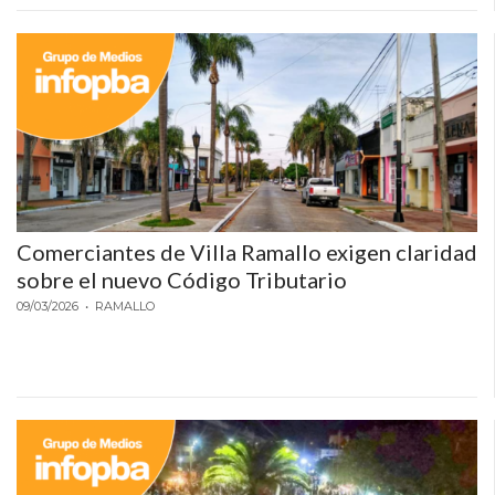
ECONOMÍA Y NEGOCIOS
ULTIMAS NOTICIAS
TEMAS DESTACADOS
TECNOLOGÍA
SERVICIOS
PRONÓSTICO
Comerciantes de Villa Ramallo exigen claridad
sobre el nuevo Código Tributario
HORÓSCOPO
09/03/2026
• RAMALLO
QUÉ ES
CHANGUITO.COM.AR Y
CÓMO FUNCIONA: CREAR
TIENDAS ONLINE CON