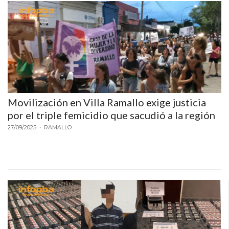
Y
DELIVERIES
CREAR
UNA
TIENDA
ONLINE:
¿CUÁL
ES
Movilización en Villa Ramallo exige justicia
por el triple femicidio que sacudió a la región
LA
MEJOR
27/09/2025
• RAMALLO
PLATAFORMA?
CHANGUITO.COM.AR,
LA
TIENDA
ONLINE
ARGENTINA
QUE