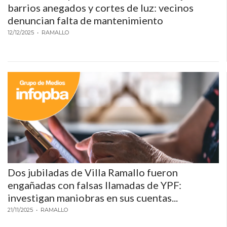
barrios anegados y cortes de luz: vecinos
GIMNASIO
denuncian falta de mantenimiento
DE
12/12/2025
PERGAMINO
• RAMALLO
LOS
MEJORES
PRECIOS
EN
SUPLEMENTOS
DEPORTIVOS
EN
PERGAMINO
SUPLEMENTOS
DEPORTIVOS
Dos jubiladas de Villa Ramallo fueron
EN
engañadas con falsas llamadas de YPF:
PERGAMINO:
investigan maniobras en sus cuentas...
LOS
21/11/2025
• RAMALLO
MEJORES