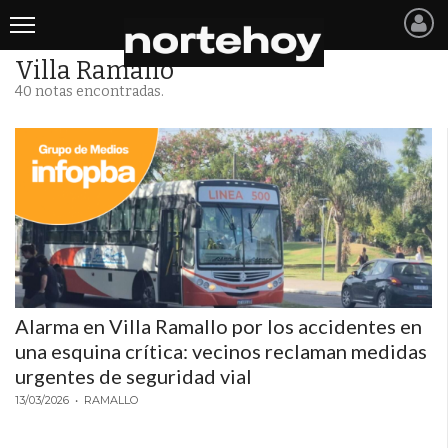
Villa Ramallo
Últimas
40 notas encontradas.
Noticias
INICIO
NOTICIAS RECIENTES
SAN NICOLAS
RAMALLO
Alarma en Villa Ramallo por los accidentes en
SAN PEDRO
una esquina crítica: vecinos reclaman medidas
PROVINCIA
urgentes de seguridad vial
13/03/2026
• RAMALLO
PAIS