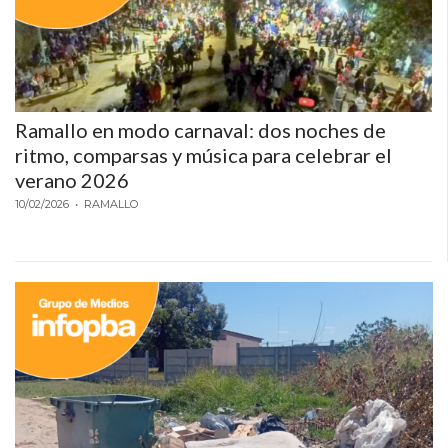
PEDIDOS POR WHATSAPP
TIENDA ONLINE GRATIS
EN ARGENTINA:
Ramallo en modo carnaval: dos noches de
CHANGUITO.COM.AR VS
ritmo, comparsas y música para celebrar el
OTRAS PLATAFORMAS DE
verano 2026
10/02/2026
• RAMALLO
VENTA POR WHATSAPP
CÓMO RECIBIR PEDIDOS
DE COMIDA POR
WHATSAPP: LA GUÍA
DEFINITIVA PARA
RESTAURANTES Y