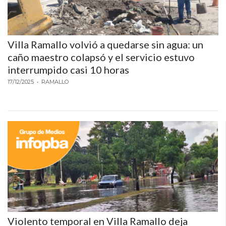
Y
CAMPANA
NOTICIAS
Villa Ramallo volvió a quedarse sin agua: un
DE
caño maestro colapsó y el servicio estuvo
ZÁRATE
interrumpido casi 10 horas
NOTICIAS
17/12/2025
• RAMALLO
DE
CAMPANA
EXALTACIÓN
DE
LA
CRUZ
COLÓN
(BUENOS
AIRES)
EL
Violento temporal en Villa Ramallo deja
MEJOR